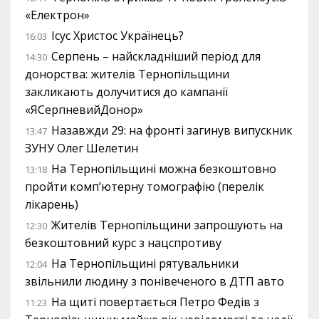
«Електрон»
Ісус Христос Українець?
16:03
Серпень – найскладніший період для
14:30
донорства: жителів Тернопільщини
закликають долучитися до кампанії
«ЯСерпневийДонор»
Назавжди 29: на фронті загинув випускник
13:47
ЗУНУ Олег Шелетин
На Тернопільщині можна безкоштовно
13:18
пройти комп’ютерну томографію (перелік
лікарень)
Жителів Тернопільщини запрошують на
12:30
безкоштовний курс з нацспротиву
На Тернопільщині рятувальники
12:04
звільнили людину з понівеченого в ДТП авто
На щиті повертається Петро Федів з
11:23