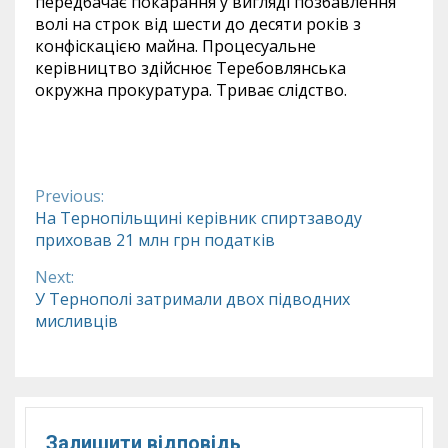
передбачає покарання у вигляді позбавлення
волі на строк від шести до десяти років з
конфіскацією майна. Процесуальне
керівництво здійснює Теребовлянська
окружна прокуратура. Триває слідство.
Previous:
Continue
На Тернопільщині керівник спиртзаводу
приховав 21 млн грн податків
Reading
Next:
У Тернополі затримали двох підводних
мисливців
Залишити відповідь