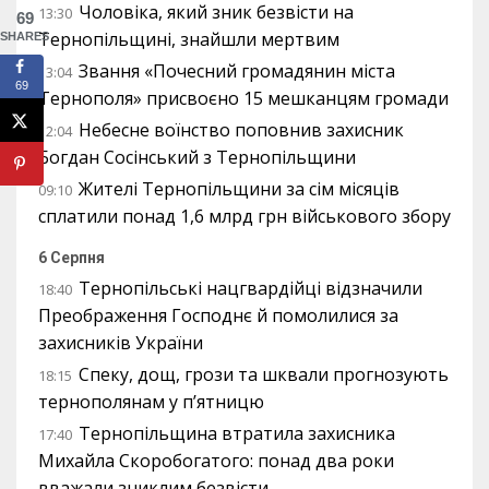
Чоловіка, який зник безвісти на
13:30
69
Тернопільщині, знайшли мертвим
SHARES
Звання «Почесний громадянин міста
13:04
69
Тернополя» присвоєно 15 мешканцям громади
Небесне воїнство поповнив захисник
12:04
Богдан Сосінський з Тернопільщини
Жителі Тернопільщини за сім місяців
09:10
сплатили понад 1,6 млрд грн військового збору
6 Серпня
Тернопільські нацгвардійці відзначили
18:40
Преображення Господнє й помолилися за
захисників України
Спеку, дощ, грози та шквали прогнозують
18:15
тернополянам у п’ятницю
Тернопільщина втратила захисника
17:40
Михайла Скоробогатого: понад два роки
вважали зниклим безвісти