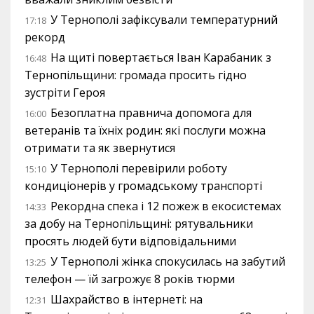
У Тернополі зафіксували температурний
17:18
рекорд
На щиті повертається Іван Карабаник з
16:48
Тернопільщини: громада просить гідно
зустріти Героя
Безоплатна правнича допомога для
16:00
ветеранів та їхніх родин: які послуги можна
отримати та як звернутися
У Тернополі перевірили роботу
15:10
кондиціонерів у громадському транспорті
Рекордна спека і 12 пожеж в екосистемах
14:33
за добу на Тернопільщині: рятувальники
просять людей бути відповідальними
У Тернополі жінка спокусилась на забутий
13:25
телефон — їй загрожує 8 років тюрми
Шахрайство в інтернеті: на
12:31