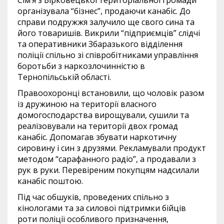
організувала “бізнес”, продаючи канабіс. До
справи подружжя залучило ще свого сина та
його товаришів. Викрили “підприємців” слідчі
та оперативники Збаразького відділення
поліції спільно зі співробітниками управління
боротьби з наркозлочинністю в
Тернопільській області.
Правоохоронці встановили, що чоловік разом
із дружиною на території власного
домогосподарства вирощували, сушили та
реалізовували на території двох громад
канабіс. Допомагав збувати наркотичну
сировину і син з друзями. Рекламували продукт
методом “сарафанного радіо”, а продавали з
рук в руки. Перевіреним покупцям надсилали
канабіс поштою.
Під час обшуків, проведених спільно з
кінологами та за силової підтримки бійців
роти поліції особливого призначення,