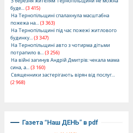
З березня жителям Тернопільщини не можна
буде…
(3 415)
На Тернопільщині спалахнула масштабна
пожежа на…
(3 363)
На Тернопільщині під час пожежі житлового
будинку…
(3 347)
На Тернопільщині авто з чотирма дітьми
потрапило в…
(3 256)
На війні загинув Андрій Дмитрів: чекала мама
сина, а…
(3 160)
Священники застерігають вірян від послуг…
(2 968)
Газета “Наш ДЕНЬ” в pdf