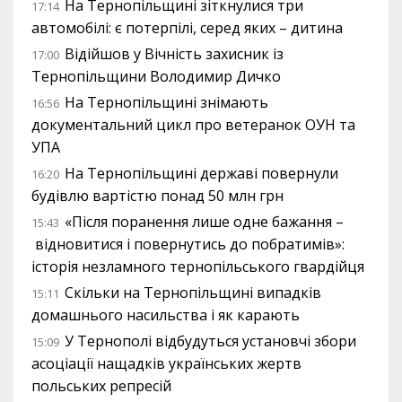
На Тернопільщині зіткнулися три
17:14
автомобілі: є потерпілі, серед яких – дитина
Відійшов у Вічність захисник із
17:00
Тернопільщини Володимир Дичко
На Тернопільщині знімають
16:56
документальний цикл про ветеранок ОУН та
УПА
На Тернопільщині державі повернули
16:20
будівлю вартістю понад 50 млн грн
«Після поранення лише одне бажання –
15:43
відновитися і повернутись до побратимів»:
історія незламного тернопільського гвардійця
Скільки на Тернопільщині випадків
15:11
домашнього насильства і як карають
У Тернополі відбудуться установчі збори
15:09
асоціації нащадків українських жертв
польських репресій