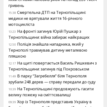
гривень
Смертельна ДТП на Тернопільщині:
15:38
медики не врятували життя 16-річного
мотоцикліста
На фронті загинув Юрій Пушкар з
13:23
Тернопільщини: війна забирає найкращих
Поліція знайшла нападника, який у
12:50
Тернополі травмував дитину металевою
пляшкою
На щиті повертається Василь Ришкевич з
12:17
Тернопільщини: загинув під Покровськом
В парку “Загребелля” біля Тернополя
11:49
зрубали 248 дерев — справу передали до суду
На Тернопільщині продовжують гасити
10:39
велику пожежу на сміттєзвалищі
Хор із Тернополя представив Україну в
09:39