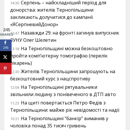
Серпень – найскладніший період для
14:30
донорства: жителів Тернопільщини
закликають долучитися до кампанії
«ЯСерпневийДонор»
245
Назавжди 29: на фронті загинув випускник
13:47
SHARES
ЗУНУ Олег Шелетин
На Тернопільщині можна безкоштовно
245
13:18
пройти комп’ютерну томографію (перелік
лікарень)
Жителів Тернопільщини запрошують на
12:30
безкоштовний курс з нацспротиву
На Тернопільщині рятувальники
12:04
звільнили людину з понівеченого в ДТП авто
На щиті повертається Петро Федів з
11:23
Тернопільщини: майже рік невідомості та надії
На Тернопільщині “банкір” виманив у
10:31
чоловіка понад 35 тисяч гривень