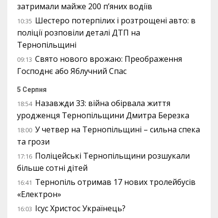
затримали майже 200 п’яних водіїв
Шестеро потерпілих і розтрощені авто: в
10:35
поліції розповіли деталі ДТП на
Тернопільщині
Свято нового врожаю: Преображення
09:13
Господнє або Яблучний Спас
5 Серпня
Назавжди 33: війна обірвала життя
18:54
уродженця Тернопільщини Дмитра Березка
У четвер на Тернопільщині – сильна спека
18:00
та грози
Поліцейські Тернопільщини розшукали
17:16
більше сотні дітей
Тернопіль отримав 17 нових тролейбусів
16:41
«Електрон»
Ісус Христос Українець?
16:03