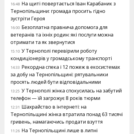
На щиті повертається Іван Карабаник з
16:48
Тернопільщини: громада просить гідно
зустріти Героя
Безоплатна правнича допомога для
16:00
ветеранів та їхніх родин: які послуги можна
отримати та як звернутися
У Тернополі перевірили роботу
15:10
кондиціонерів у громадському транспорті
Рекордна спека і 12 пожеж в екосистемах
14:33
за добу на Тернопільщині: рятувальники
просять людей бути відповідальними
У Тернополі жінка спокусилась на забутий
13:25
телефон — їй загрожує 8 років тюрми
Шахрайство в інтернеті: на
12:31
Тернопільщині жінка втратила понад 63 тисячі
гривень, намагаючись продати взуття
На Тернопільщині лише в липні
11:26