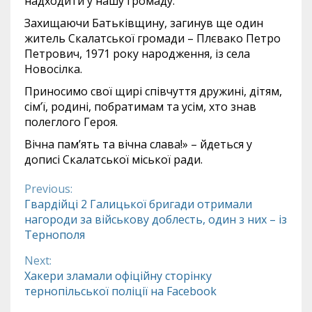
надходити у нашу громаду.
Захищаючи Батьківщину, загинув ще один
житель Скалатської громади – Плєвако Петро
Петрович, 1971 року народження, із села
Новосілка.
Приносимо свої щирі співчуття дружині, дітям,
сімʼї, родині, побратимам та усім, хто знав
полеглого Героя.
Вічна памʼять та вічна слава!» – йдеться у
дописі Скалатської міської ради.
Previous:
Continue
Гвардійці 2 Галицької бригади отримали
нагороди за військову доблесть, один з них – із
Reading
Тернополя
Next:
Хакери зламали офіційну сторінку
тернопільської поліції на Facebook