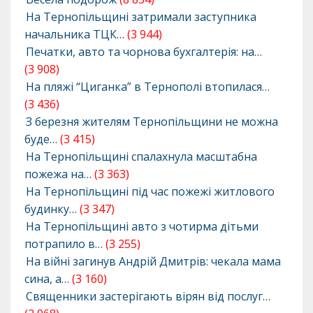
На Тернопільщині затримали заступника
начальника ТЦК…
(3 944)
Печатки, авто та чорнова бухгалтерія: на…
(3 908)
На пляжі “Циганка” в Тернополі втопилася…
(3 436)
З березня жителям Тернопільщини не можна
буде…
(3 415)
На Тернопільщині спалахнула масштабна
пожежа на…
(3 363)
На Тернопільщині під час пожежі житлового
будинку…
(3 347)
На Тернопільщині авто з чотирма дітьми
потрапило в…
(3 255)
На війні загинув Андрій Дмитрів: чекала мама
сина, а…
(3 160)
Священники застерігають вірян від послуг…