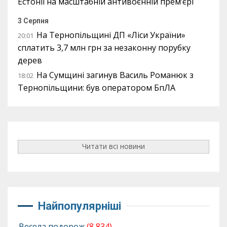
Естонії на масштабній антивоєнній прем’єрі
3 Серпня
На Тернопільщині ДП «Ліси України»
20:01
сплатить 3,7 млн грн за незаконну порубку
дерев
На Сумщині загинув Василь Романюк з
18:02
Тернопільщини: був оператором БпЛА
Читати всі новини
Найпопулярніші
Весела подорож
(8 834)