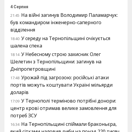
4 Серпня
На війні загинув Володимир Паламарчук:
21:45
був командиром інженерно-саперного
відділення
У середу на Тернопільщині очікується
18:40
шалена спека
У Небесному строю захисник Олег
18:14
Шелетин з Тернопільщини: загинув на
Дніпропетровщині
Урожай під загрозою: російські атаки
17:48
портів можуть коштувати Україні мільярди
доларів
У Тернополі терміново потрібні донори:
17:09
центр крові отримав велике замовлення для
потреб ЗСУ
На Тернопільщині спіймали браконьєра,
16:34
який сітками наловив риби на понад 220 тисяч