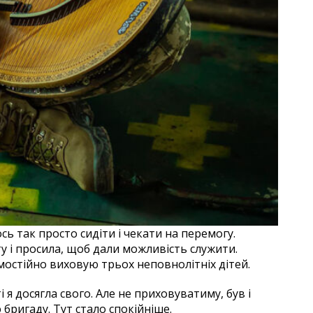
сь так просто сидіти і чекати на перемогу.
у і просила, щоб дали можливість служити.
амостійно виховую трьох неповнолітніх дітей.
 я досягла свого. Але не приховуватиму, був і
 бригаду. Тут стало спокійніше.