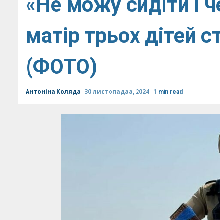
«Не можу сидіти і ч
матір трьох дітей с
(ФОТО)
Антоніна Коляда
30 листопадаа, 2024
1 min read