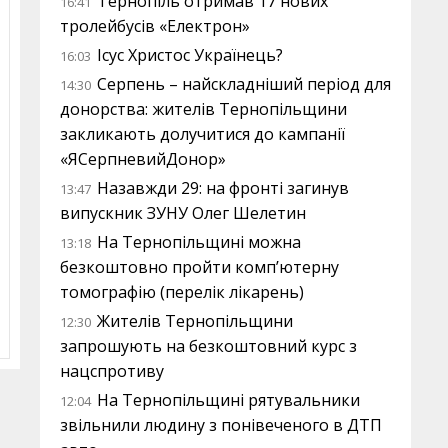
Тернопіль отримав 17 нових
16:41
тролейбусів «Електрон»
Ісус Христос Українець?
16:03
Серпень – найскладніший період для
14:30
донорства: жителів Тернопільщини
закликають долучитися до кампанії
«ЯСерпневийДонор»
Назавжди 29: на фронті загинув
13:47
випускник ЗУНУ Олег Шелетин
На Тернопільщині можна
13:18
безкоштовно пройти комп’ютерну
томографію (перелік лікарень)
Жителів Тернопільщини
12:30
запрошують на безкоштовний курс з
нацспротиву
На Тернопільщині рятувальники
12:04
звільнили людину з понівеченого в ДТП