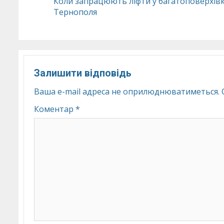
Коли запрацюють ліфти у багатоповерхів
Тернополя
Reading
Залишити відповідь
Ваша e-mail адреса не оприлюднюватиметься.
Коментар
*