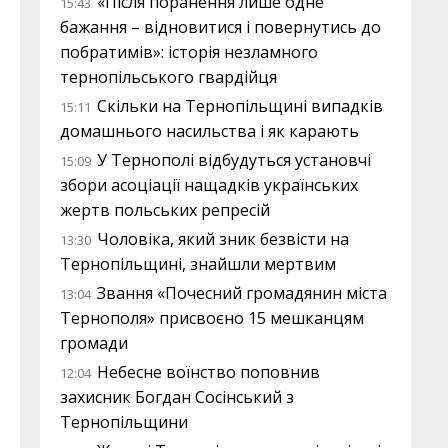
«Після поранення лише одне
15:43
бажання – відновитися і повернутись до
побратимів»: історія незламного
тернопільського гвардійця
Скільки на Тернопільщині випадків
15:11
домашнього насильства і як карають
У Тернополі відбудуться установчі
15:09
збори асоціації нащадків українських
жертв польських репресій
Чоловіка, який зник безвісти на
13:30
Тернопільщині, знайшли мертвим
Звання «Почесний громадянин міста
13:04
Тернополя» присвоєно 15 мешканцям
громади
Небесне воїнство поповнив
12:04
захисник Богдан Сосінський з
Тернопільщини