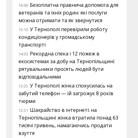
Безоплатна правнича допомога для
16:00
ветеранів та їхніх родин: які послуги
можна отримати та як звернутися
У Тернополі перевірили роботу
15:10
кондиціонерів у громадському
транспорті
Рекордна спека і 12 пожеж в
14:33
екосистемах за добу на Тернопільщині:
рятувальники просять людей бути
відповідальними
У Тернополі жінка спокусилась на
13:25
забутий телефон — їй загрожує 8 років
тюрми
Шахрайство в інтернеті: на
12:31
Тернопільщині жінка втратила понад 63
тисячі гривень, намагаючись продати
взуття