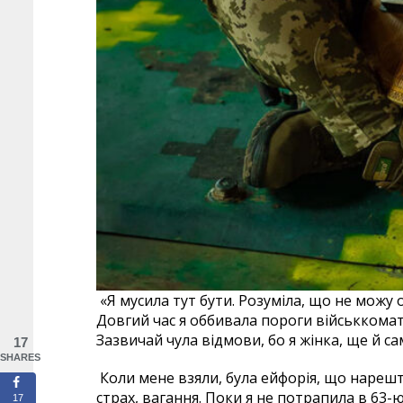
«Я мусила тут бути. Розуміла, що не можу о
Довгий час я оббивала пороги військкомат
Зазвичай чула відмови, бо я жінка, ще й с
17
SHARES
Коли мене взяли, була ейфорія, що нарешті
страх, вагання. Поки я не потрапила в 63-ю
17