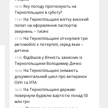
Яку погоду прогнозують на
18:10
Тернопільщині в суботу?
На Тернопільщині влітку високий
17:41
попит на оформлення паспортів:
звернень – тисячі
На Тернопільщині зіткнулися три
17:14
автомобілі: є потерпілі, серед яких –
дитина
Відійшов у Вічність захисник із
17:00
Тернопільщини Володимир Дичко
На Тернопільщині знімають
16:56
документальний цикл про ветеранок
ОУН та УПА
На Тернопільщині державі
16:20
повернули будівлю вартістю понад 50
млн грн