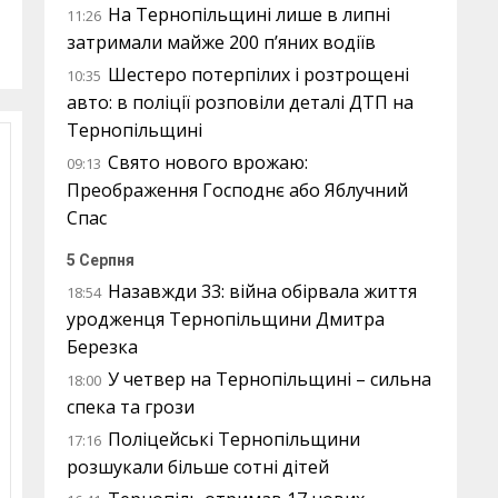
На Тернопільщині лише в липні
11:26
затримали майже 200 п’яних водіїв
Шестеро потерпілих і розтрощені
10:35
авто: в поліції розповіли деталі ДТП на
Тернопільщині
Свято нового врожаю:
09:13
Преображення Господнє або Яблучний
Спас
5 Серпня
Назавжди 33: війна обірвала життя
18:54
уродженця Тернопільщини Дмитра
Березка
У четвер на Тернопільщині – сильна
18:00
спека та грози
Поліцейські Тернопільщини
17:16
розшукали більше сотні дітей