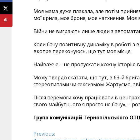
Моя мама дуже плакала, але потім прийняла
мої крила, моя броня, моє натхнення. Моє в
Війни не виграють лише люди з автоматами
Коли бачу позитивну динаміку в роботі з в
вкотре переконуюсь, що тут моє місце.
Найважче – не пропускати кожну історію ві
Можу твердо сказати, що тут, в 63-й брига
стереотипами чи сексизмом. Жартуємо, звіс
Після перемоги хочу працювати в центрах р
свого майбутнього я просто не бачу», – ро
Група комунікацій Тернопільського ОТЦ
Previous:
Continue