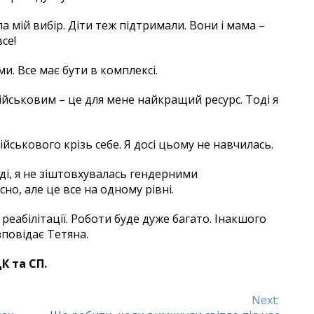
 мій вибір. Діти теж підтримали. Вони і мама –
се!
. Все має бути в комплексі.
ійськовим – це для мене найкращий ресурс. Тоді я
йськового крізь себе. Я досі цьому не навчилась.
ді, я не зіштовхувалась гендерними
но, але це все на одному рівні.
еабілітації. Роботи буде дуже багато. Інакшого
зповідає Тетяна.
К та СП.
Next: