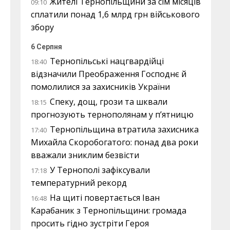
Жителі Тернопільщини за сім місяців
09:10
сплатили понад 1,6 млрд грн військового
збору
6 Серпня
Тернопільські нацгвардійці
18:40
відзначили Преображення Господнє й
помолилися за захисників України
Спеку, дощ, грози та шквали
18:15
прогнозують тернополянам у п’ятницю
Тернопільщина втратила захисника
17:40
Михайла Скоробогатого: понад два роки
вважали зниклим безвісти
У Тернополі зафіксували
17:18
температурний рекорд
На щиті повертається Іван
16:48
Карабаник з Тернопільщини: громада
просить гідно зустріти Героя