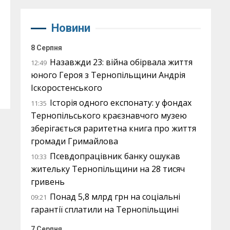
Новини
8 Серпня
Назавжди 23: війна обірвала життя
12:49
юного Героя з Тернопільщини Андрія
Іскоростенського
Історія одного експонату: у фондах
11:35
Тернопільського краєзнавчого музею
зберігається раритетна книга про життя
громади Гримайлова
Псевдопрацівник банку ошукав
10:33
жительку Тернопільщини на 28 тисяч
гривень
Понад 5,8 млрд грн на соціальні
09:21
гарантії сплатили на Тернопільщині
7 Серпня