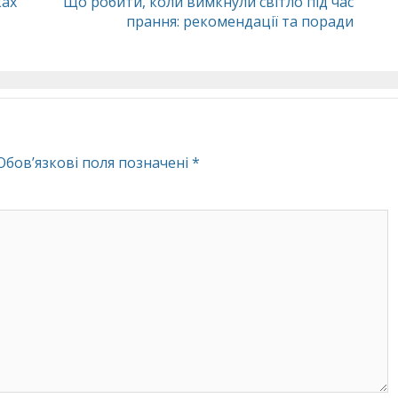
ках
Що робити, коли вимкнули світло під час
прання: рекомендації та поради
Обов’язкові поля позначені
*