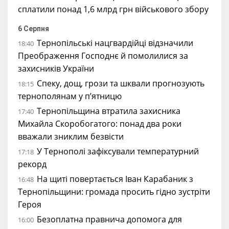
сплатили понад 1,6 млрд грн військового збору
6 Серпня
Тернопільські нацгвардійці відзначили
18:40
Преображення Господнє й помолилися за
захисників України
Спеку, дощ, грози та шквали прогнозують
18:15
тернополянам у п’ятницю
Тернопільщина втратила захисника
17:40
Михайла Скоробогатого: понад два роки
вважали зниклим безвісти
У Тернополі зафіксували температурний
17:18
рекорд
На щиті повертається Іван Карабаник з
16:48
Тернопільщини: громада просить гідно зустріти
Героя
Безоплатна правнича допомога для
16:00