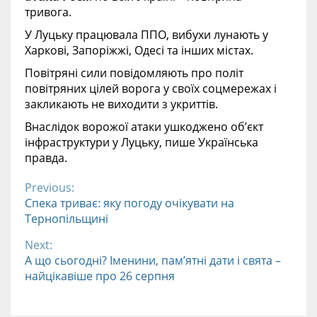
тривога.
У Луцьку працювала ППО, вибухи лунають у
Харкові, Запоріжжі, Одесі та інших містах.
Повітряні сили повідомляють про політ
повітряних цілей ворога у своїх соцмережах і
закликають не виходити з укриттів.
Внаслідок ворожої атаки ушкоджено об’єкт
інфраструктури у Луцьку, пише Українська
правда.
Previous:
Continue
Спека триває: яку погоду очікувати на
Тернопільщині
Reading
Next:
А що сьогодні? Іменини, пам’ятні дати і свята –
найцікавіше про 26 серпня