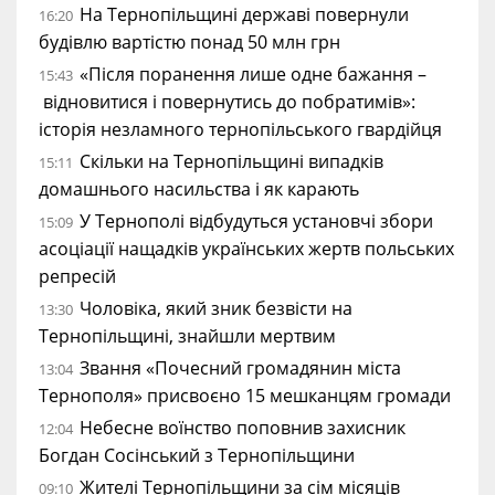
На Тернопільщині державі повернули
16:20
будівлю вартістю понад 50 млн грн
«Після поранення лише одне бажання –
15:43
відновитися і повернутись до побратимів»:
історія незламного тернопільського гвардійця
Скільки на Тернопільщині випадків
15:11
домашнього насильства і як карають
У Тернополі відбудуться установчі збори
15:09
асоціації нащадків українських жертв польських
репресій
Чоловіка, який зник безвісти на
13:30
Тернопільщині, знайшли мертвим
Звання «Почесний громадянин міста
13:04
Тернополя» присвоєно 15 мешканцям громади
Небесне воїнство поповнив захисник
12:04
Богдан Сосінський з Тернопільщини
Жителі Тернопільщини за сім місяців
09:10