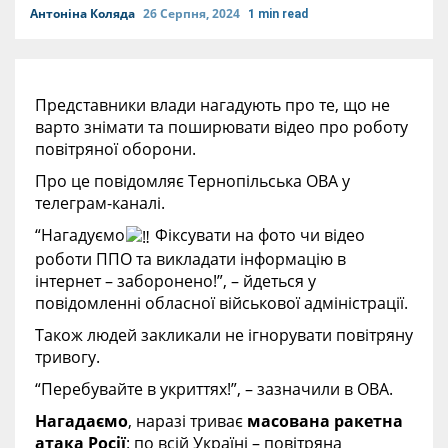
Антоніна Коляда
26 Серпня, 2024
1 min read
Представники влади нагадують про те, що не
варто знімати та поширювати відео про роботу
повітряної оборони.
Про це повідомляє Тернопільська ОВА у
телеграм-каналі.
“Нагадуємо
Фіксувати на фото чи відео
роботи ППО та викладати інформацію в
інтернет – заборонено!”, – йдеться у
повідомленні обласної військової адміністрації.
Також людей закликали не ігнорувати повітряну
тривогу.
“Перебувайте в укриттях!”, – зазначили в ОВА.
Нагадаємо
, наразі триває
масована ракетна
атака Росії
: по всій Україні – повітряна