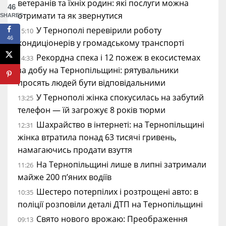
ветеранів та їхніх родин: які послуги можна
46
отримати та як звернутися
SHARES
У Тернополі перевірили роботу
15:10
46
кондиціонерів у громадському транспорті
Рекордна спека і 12 пожеж в екосистемах
14:33
за добу на Тернопільщині: рятувальники
просять людей бути відповідальними
У Тернополі жінка спокусилась на забутий
13:25
телефон — їй загрожує 8 років тюрми
Шахрайство в інтернеті: на Тернопільщині
12:31
жінка втратила понад 63 тисячі гривень,
намагаючись продати взуття
На Тернопільщині лише в липні затримали
11:26
майже 200 п’яних водіїв
Шестеро потерпілих і розтрощені авто: в
10:35
поліції розповіли деталі ДТП на Тернопільщині
Свято нового врожаю: Преображення
09:13