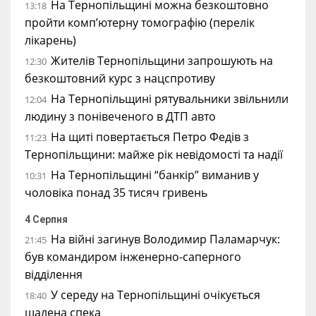
На Тернопільщині можна безкоштовно
13:18
пройти комп’ютерну томографію (перелік
лікарень)
Жителів Тернопільщини запрошують на
12:30
безкоштовний курс з нацспротиву
На Тернопільщині рятувальники звільнили
12:04
людину з понівеченого в ДТП авто
На щиті повертається Петро Федів з
11:23
Тернопільщини: майже рік невідомості та надії
На Тернопільщині “банкір” виманив у
10:31
чоловіка понад 35 тисяч гривень
4 Серпня
На війні загинув Володимир Паламарчук:
21:45
був командиром інженерно-саперного
відділення
У середу на Тернопільщині очікується
18:40
шалена спека