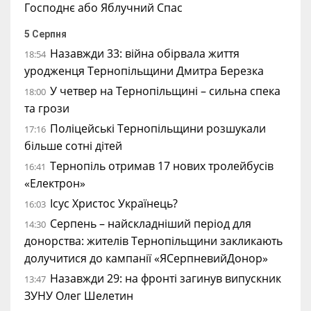
Господнє або Яблучний Спас
5 Серпня
Назавжди 33: війна обірвала життя
18:54
уродженця Тернопільщини Дмитра Березка
У четвер на Тернопільщині – сильна спека
18:00
та грози
Поліцейські Тернопільщини розшукали
17:16
більше сотні дітей
Тернопіль отримав 17 нових тролейбусів
16:41
«Електрон»
Ісус Христос Українець?
16:03
Серпень – найскладніший період для
14:30
донорства: жителів Тернопільщини закликають
долучитися до кампанії «ЯСерпневийДонор»
Назавжди 29: на фронті загинув випускник
13:47
ЗУНУ Олег Шелетин