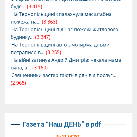
буде…
(3 415)
На Тернопільщині спалахнула масштабна
пожежа на…
(3 363)
На Тернопільщині під час пожежі житлового
будинку…
(3 347)
На Тернопільщині авто з чотирма дітьми
потрапило в…
(3 255)
На війні загинув Андрій Дмитрів: чекала мама
сина, а…
(3 160)
Священники застерігають вірян від послуг…
(2 968)
Газета “Наш ДЕНЬ” в pdf
№41 (428),