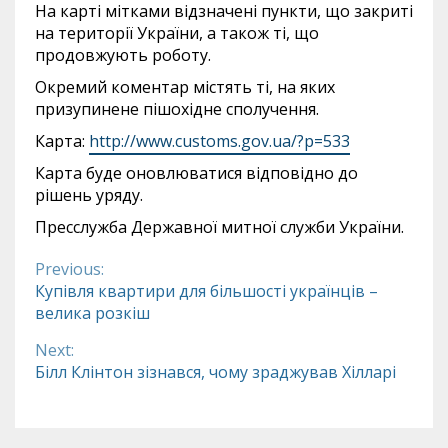
На карті мітками відзначені пункти, що закриті
на території України, а також ті, що
продовжують роботу.
Окремий коментар містять ті, на яких
призупинене пішохідне сполучення.
Карта:
http
://
www
.
customs
.
gov
.
ua
/?
p
=533
Карта буде оновлюватися відповідно до
рішень уряду.
Пресслужба Державної митної служби України.
Previous:
Continue
Купівля квартири для більшості українців –
велика розкіш
Reading
Next:
Білл Клінтон зізнався, чому зраджував Хілларі