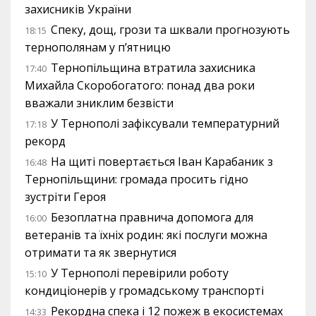
захисників України
Спеку, дощ, грози та шквали прогнозують
18:15
тернополянам у п’ятницю
Тернопільщина втратила захисника
17:40
Михайла Скоробогатого: понад два роки
вважали зниклим безвісти
У Тернополі зафіксували температурний
17:18
рекорд
На щиті повертається Іван Карабаник з
16:48
Тернопільщини: громада просить гідно
зустріти Героя
Безоплатна правнича допомога для
16:00
ветеранів та їхніх родин: які послуги можна
отримати та як звернутися
У Тернополі перевірили роботу
15:10
кондиціонерів у громадському транспорті
Рекордна спека і 12 пожеж в екосистемах
14:33