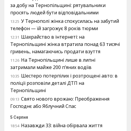
за добу на Тернопільщині: рятувальники
просять людей бути відповідальними
У Тернополі жінка спокусилась на забутий
13:25
телефон — їй загрожує 8 років тюрми
Шахрайство в інтернеті: на
12:31
Тернопільщині жінка втратила понад 63 тисячі
гривень, намагаючись продати взуття
На Тернопільщині лише в липні
11:26
затримали майже 200 п’яних водіїв
Шестеро потерпілих і розтрощені авто: в
10:35
поліції розповіли деталі ДТП на
Тернопільщині
Свято нового врожаю: Преображення
09:13
Господнє або Яблучний Спас
5 Серпня
Назавжди 33: війна обірвала життя
18:54