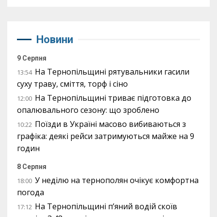
Новини
9 Серпня
На Тернопільщині рятувальники гасили
13:54
суху траву, сміття, торф і сіно
На Тернопільщині триває підготовка до
12:00
опалювального сезону: що зроблено
Поїзди в Україні масово вибиваються з
10:22
графіка: деякі рейси затримуються майже на 9
годин
8 Серпня
У неділю на тернополян очікує комфортна
18:00
погода
На Тернопільщині п’яний водій скоїв
17:12