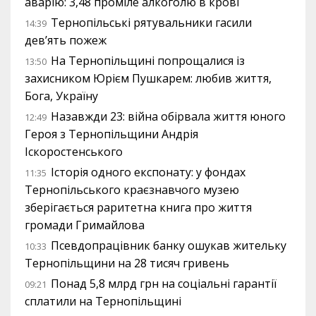
аварію: 3,48 проміле алкоголю в крові
Тернопільські рятувальники гасили
14:39
дев’ять пожеж
На Тернопільщині попрощалися із
13:50
захисником Юрієм Пушкарем: любив життя,
Бога, Україну
Назавжди 23: війна обірвала життя юного
12:49
Героя з Тернопільщини Андрія
Іскоростенського
Історія одного експонату: у фондах
11:35
Тернопільського краєзнавчого музею
зберігається раритетна книга про життя
громади Гримайлова
Псевдопрацівник банку ошукав жительку
10:33
Тернопільщини на 28 тисяч гривень
Понад 5,8 млрд грн на соціальні гарантії
09:21
сплатили на Тернопільщині