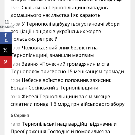
Скільки на Тернопільщині випадків
15:11
домашнього насильства і як карають
11
У Тернополі відбудуться установчі збори
15:09
SHARES
асоціації нащадків українських жертв
польських репресій
11
Чоловіка, який зник безвісти на
13:30
Тернопільщині, знайшли мертвим
Звання «Почесний громадянин міста
13:04
Тернополя» присвоєно 15 мешканцям громади
Небесне воїнство поповнив захисник
12:04
Богдан Сосінський з Тернопільщини
Жителі Тернопільщини за сім місяців
09:10
сплатили понад 1,6 млрд грн військового збору
6 Серпня
Тернопільські нацгвардійці відзначили
18:40
Преображення Господнє й помолилися за