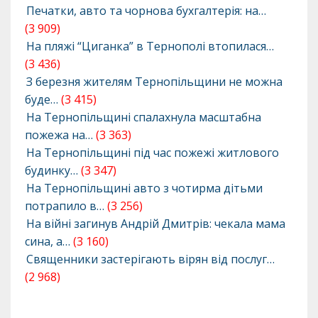
Печатки, авто та чорнова бухгалтерія: на…
(3 909)
На пляжі “Циганка” в Тернополі втопилася…
(3 436)
З березня жителям Тернопільщини не можна
буде…
(3 415)
На Тернопільщині спалахнула масштабна
пожежа на…
(3 363)
На Тернопільщині під час пожежі житлового
будинку…
(3 347)
На Тернопільщині авто з чотирма дітьми
потрапило в…
(3 256)
На війні загинув Андрій Дмитрів: чекала мама
сина, а…
(3 160)
Священники застерігають вірян від послуг…
(2 968)