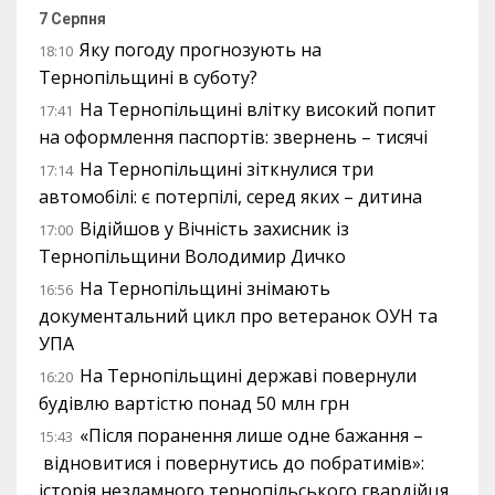
7 Серпня
Яку погоду прогнозують на
18:10
Тернопільщині в суботу?
На Тернопільщині влітку високий попит
17:41
на оформлення паспортів: звернень – тисячі
На Тернопільщині зіткнулися три
17:14
автомобілі: є потерпілі, серед яких – дитина
Відійшов у Вічність захисник із
17:00
Тернопільщини Володимир Дичко
На Тернопільщині знімають
16:56
документальний цикл про ветеранок ОУН та
УПА
На Тернопільщині державі повернули
16:20
будівлю вартістю понад 50 млн грн
«Після поранення лише одне бажання –
15:43
відновитися і повернутись до побратимів»:
історія незламного тернопільського гвардійця