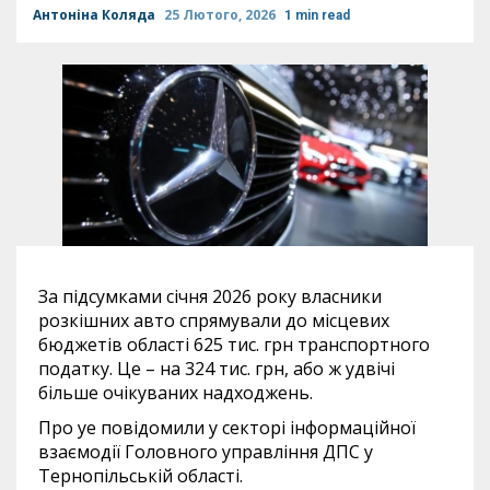
Антоніна Коляда
25 Лютого, 2026
1 min read
За підсумками січня 2026 року власники
розкішних авто спрямували до місцевих
бюджетів області 625 тис. грн транспортного
податку. Це – на 324 тис. грн, або ж удвічі
більше очікуваних надходжень.
Про уе повідомили у секторі інформаційної
взаємодії Головного управління ДПС у
Тернопільській області.