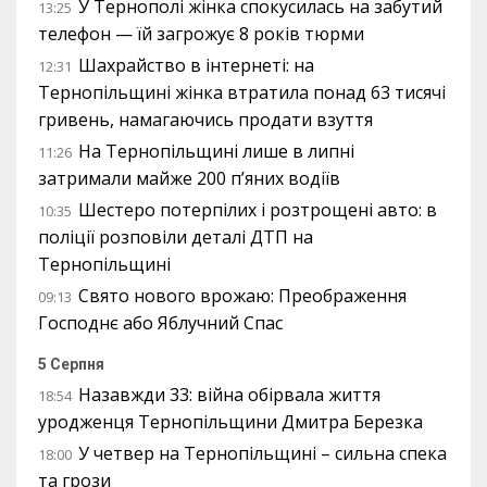
У Тернополі жінка спокусилась на забутий
13:25
телефон — їй загрожує 8 років тюрми
Шахрайство в інтернеті: на
12:31
Тернопільщині жінка втратила понад 63 тисячі
гривень, намагаючись продати взуття
На Тернопільщині лише в липні
11:26
затримали майже 200 п’яних водіїв
Шестеро потерпілих і розтрощені авто: в
10:35
поліції розповіли деталі ДТП на
Тернопільщині
Свято нового врожаю: Преображення
09:13
Господнє або Яблучний Спас
5 Серпня
Назавжди 33: війна обірвала життя
18:54
уродженця Тернопільщини Дмитра Березка
У четвер на Тернопільщині – сильна спека
18:00
та грози