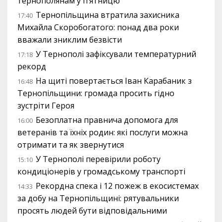
тернополянам у п’ятницю
Тернопільщина втратила захисника
17:40
Михайла Скоробогатого: понад два роки
вважали зниклим безвісти
У Тернополі зафіксували температурний
17:18
рекорд
На щиті повертається Іван Карабаник з
16:48
Тернопільщини: громада просить гідно
зустріти Героя
Безоплатна правнича допомога для
16:00
ветеранів та їхніх родин: які послуги можна
отримати та як звернутися
У Тернополі перевірили роботу
15:10
кондиціонерів у громадському транспорті
Рекордна спека і 12 пожеж в екосистемах
14:33
за добу на Тернопільщині: рятувальники
просять людей бути відповідальними