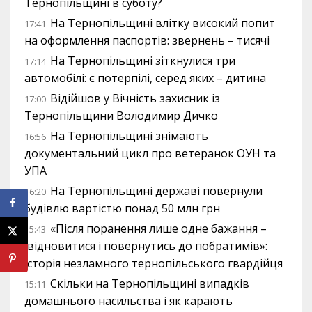
Тернопільщині в суботу?
На Тернопільщині влітку високий попит
17:41
на оформлення паспортів: звернень – тисячі
На Тернопільщині зіткнулися три
17:14
автомобілі: є потерпілі, серед яких – дитина
Відійшов у Вічність захисник із
17:00
Тернопільщини Володимир Дичко
На Тернопільщині знімають
16:56
документальний цикл про ветеранок ОУН та
УПА
На Тернопільщині державі повернули
16:20
будівлю вартістю понад 50 млн грн
«Після поранення лише одне бажання –
15:43
відновитися і повернутись до побратимів»:
історія незламного тернопільського гвардійця
Скільки на Тернопільщині випадків
15:11
домашнього насильства і як карають