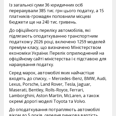
Із загальної суми 36 юридичних осіб
перерахували 385 тис. грн цього податку, а 15
платників-громадян поповнили місцеві
бюджети ще на 240 тис. гривень.
До офіційного переліку автомобілів, які
підлягають оподаткуванню транспортним
податком у 2026 році, включено 1259 моделей
преміум-класу, що визначено Міністерством
економіки України. Перелік оприлюднений на
офіційному сайті міністерства і є підставою для
нарахування податку.
Серед марок, автомобілі яких найчастіше
входять до списку, – Mercedes-Benz, BMW, Audi,
Lexus, Porsche, Land Rover, Tesla, Jaguar,
Maserati, Bentley, Rolls-Royce, Ferrari,
Lamborghini, Aston Martin, McLaren, а також
окремі дорогі моделі Toyota та Volvo.
До оподаткування потрапляють автомобілі
віком до 5 років, середня ринкова вартість