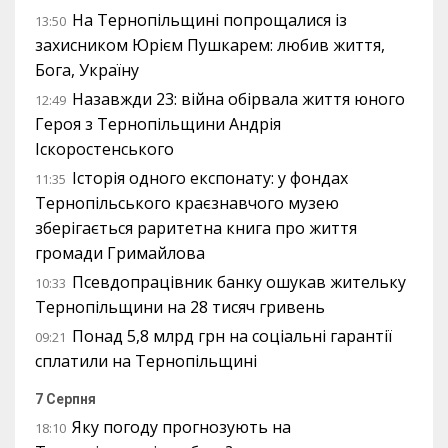
На Тернопільщині попрощалися із
13:50
захисником Юрієм Пушкарем: любив життя,
Бога, Україну
Назавжди 23: війна обірвала життя юного
12:49
Героя з Тернопільщини Андрія
Іскоростенського
Історія одного експонату: у фондах
11:35
Тернопільського краєзнавчого музею
зберігається раритетна книга про життя
громади Гримайлова
Псевдопрацівник банку ошукав жительку
10:33
Тернопільщини на 28 тисяч гривень
Понад 5,8 млрд грн на соціальні гарантії
09:21
сплатили на Тернопільщині
7 Серпня
Яку погоду прогнозують на
18:10