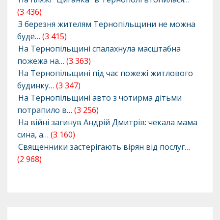
(3 436)
З березня жителям Тернопільщини не можна
буде…
(3 415)
На Тернопільщині спалахнула масштабна
пожежа на…
(3 363)
На Тернопільщині під час пожежі житлового
будинку…
(3 347)
На Тернопільщині авто з чотирма дітьми
потрапило в…
(3 256)
На війні загинув Андрій Дмитрів: чекала мама
сина, а…
(3 160)
Священники застерігають вірян від послуг…
(2 968)