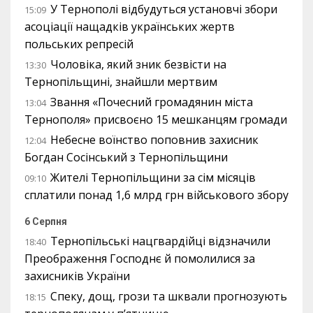
У Тернополі відбудуться установчі збори
15:09
асоціації нащадків українських жертв
польських репресій
Чоловіка, який зник безвісти на
13:30
Тернопільщині, знайшли мертвим
Звання «Почесний громадянин міста
13:04
Тернополя» присвоєно 15 мешканцям громади
Небесне воїнство поповнив захисник
12:04
Богдан Сосінський з Тернопільщини
Жителі Тернопільщини за сім місяців
09:10
сплатили понад 1,6 млрд грн військового збору
6 Серпня
Тернопільські нацгвардійці відзначили
18:40
Преображення Господнє й помолилися за
захисників України
Спеку, дощ, грози та шквали прогнозують
18:15