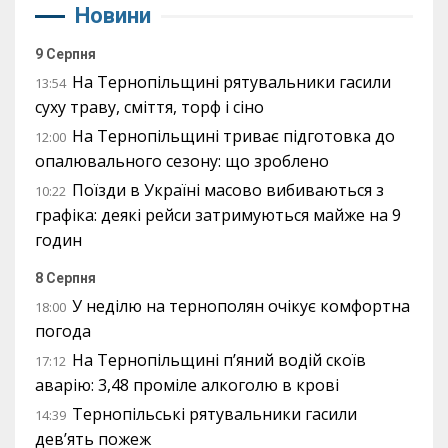
Новини
9 Серпня
На Тернопільщині рятувальники гасили
13:54
суху траву, сміття, торф і сіно
На Тернопільщині триває підготовка до
12:00
опалювального сезону: що зроблено
Поїзди в Україні масово вибиваються з
10:22
графіка: деякі рейси затримуються майже на 9
годин
8 Серпня
У неділю на тернополян очікує комфортна
18:00
погода
На Тернопільщині п’яний водій скоїв
17:12
аварію: 3,48 проміле алкоголю в крові
Тернопільські рятувальники гасили
14:39
дев’ять пожеж