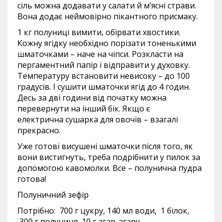
сіль можна додавати у салати й м’ясні страви.
Вона додає неймовірно пікантного присмаку.
1 кг полуниці вимити, обірвати хвостики.
Кожну ягідку необхідно порізати тоненькими
шматочками – наче на чіпси. Розкласти на
пергаментний папір і відправити у духовку.
Температуру встановити невисоку – до 100
градусів. І сушити шматочки ягід до 4 годин.
Десь за дві години від початку можна
перевернути на інший бік. Якщо є
електрична сушарка для овочів – взагалі
прекрасно.
Уже готові висушені шматочки після того, як
вони вистигнуть, треба подрібнити у пилок за
допомогою кавомолки. Все – полунична пудра
готова!
Полуничний зефір
Потрібно: 700 г цукру, 140 мл води, 1 білок,
300 г полуниця, 10 г агар-агару.