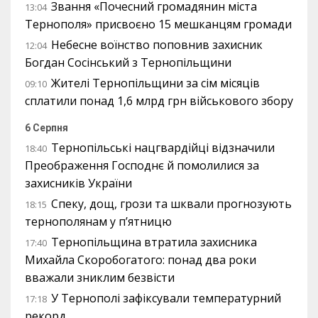
Звання «Почесний громадянин міста
13:04
Тернополя» присвоєно 15 мешканцям громади
Небесне воїнство поповнив захисник
12:04
Богдан Сосінський з Тернопільщини
Жителі Тернопільщини за сім місяців
09:10
сплатили понад 1,6 млрд грн військового збору
6 Серпня
Тернопільські нацгвардійці відзначили
18:40
Преображення Господнє й помолилися за
захисників України
Спеку, дощ, грози та шквали прогнозують
18:15
тернополянам у п’ятницю
Тернопільщина втратила захисника
17:40
Михайла Скоробогатого: понад два роки
вважали зниклим безвісти
У Тернополі зафіксували температурний
17:18
рекорд