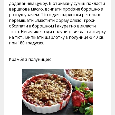
додаванням цукру. В отриману суміш покласти
вершкове масло, всипати просіяне борошно з
розпушувачем. Тісто для шарлотки ретельно
перемішати. Змастити форму олією, трохи
обсипати її борошном і акуратно викласти
тісто. Невеликі ягоди полуниці викласти зверху
на тісті. Випікати шарлотку з полуницею 40 хв.
при 180 градусах.
Крамбл з полуницею