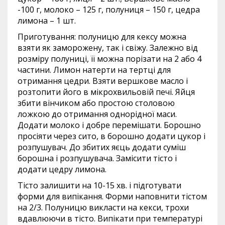
-100 г, молоко – 125 г, полуниця – 150 г, цедра
лимона – 1 шт.
Приготування: полуницю для кексу можна
взяти як заморожену, так і свіжу. Залежно від
розміру полуниці, її можна порізати на 2 або 4
частини. Лимон натерти на тертці для
отримання цедри. Взяти вершкове масло і
розтопити його в мікрохвильовій печі. Яйця
збити вінчиком або простою столовою
ложкою до отримання однорідної маси.
Додати молоко і добре перемішати. Борошно
просіяти через сито, в борошно додати цукор і
розпушувач. До збитих яєць додати суміш
борошна і розпушувача. Замісити тісто і
додати цедру лимона.
Тісто залишити на 10-15 хв. і підготувати
форми для випікання. Форми наповнити тістом
на 2/3. Полуницю викласти на кекси, трохи
вдавлюючи в тісто. Випікати при температурі