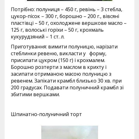
Потрібно: полуниця – 450 г, ревінь – 3 стебла,
цукор-пісок – 300 г, борошно – 200 г., вівсяні
пластівці – 50 г, охолоджене вершкове масло –
125 г, волоські горіхи – 50 г, крохмаль
кукурудзяний – 1 ст. л.
Приготування: вимити полуницю, нарізати
стеблинки ревеню, викласти у форму,
присипати цукром (150 г) і крохмалем.
Борошно розтерти з маслом в крихту і
засипати отриманою масою полуницю з
ревенем. Запікати крамбл близько 30 хв. при
200 градусах. Подавати полуничний крамбл зі
збитими вершками.
Шпинатно-полуничний торт