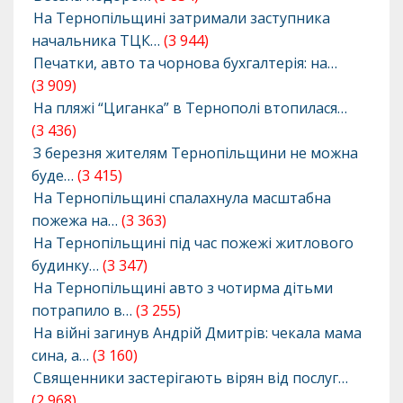
На Тернопільщині затримали заступника
начальника ТЦК…
(3 944)
Печатки, авто та чорнова бухгалтерія: на…
(3 909)
На пляжі “Циганка” в Тернополі втопилася…
(3 436)
З березня жителям Тернопільщини не можна
буде…
(3 415)
На Тернопільщині спалахнула масштабна
пожежа на…
(3 363)
На Тернопільщині під час пожежі житлового
будинку…
(3 347)
На Тернопільщині авто з чотирма дітьми
потрапило в…
(3 255)
На війні загинув Андрій Дмитрів: чекала мама
сина, а…
(3 160)
Священники застерігають вірян від послуг…
(2 968)