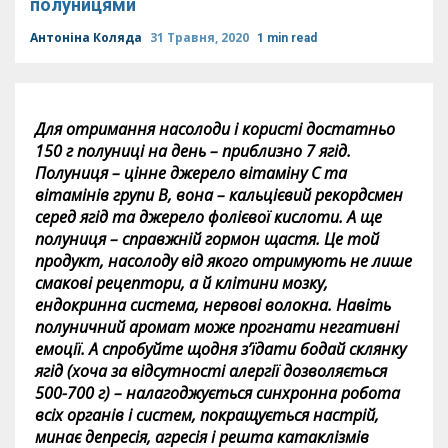
полуницями
Антоніна Коляда
31 Травня, 2020
1 min read
Для отримання насолоди і користі достатньо
150 г полуниці на день – приблизно 7 ягід.
Полуниця – цінне джерело вітаміну С та
вітамінів групи В, вона – кальцієвий рекордсмен
серед ягід та джерело фолієвої кислоти. А ще
полуниця – справжній гормон щастя. Це той
продукт, насолоду від якого отримують не лише
смакові рецептори, а й клітини мозку,
ендокринна система, нервові волокна. Навіть
полуничний аромат може прогнати негативні
емоції. А спробуйте щодня з’їдати бодай склянку
ягід (хоча за відсутності алергії дозволяється
500-700 г) – налагоджується синхронна робота
всіх органів і систем, покращується настрій,
минає депресія, агресія і решта катаклізмів