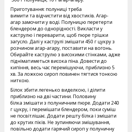
Приготування: полуниці треба
вимити та відчистити від хвостиків. Агар-
агар замочити у воді. Полуницю перетерти
блендером до однорідності. Викласти у
каструлю і переварити, щоб пюре трішки
загусло. Далі у каструлі змішати 450 г цукру з
розчином агар-агару, поставити на вогонь.
Обирайте каструлю з високими стінками, адже
підніматиметься висока піна. Довести до
кипіння, весь час перемішуючи, приблизно 5
хв. За ложкою сироп повинен тягтися тонкою
ниткою.
Білок збити легенько виделкою, і ділити
приблизно на дві частини. Половину
білка змішати з полуничним пюре. Додати 240
г цукру, і перемішати блендером, поки суміш
не посвітлішає. Додати решту білка і змішати
до крутих піків. Не зупиняючи змішування,
повільно додати гарячий сироп у полуничну