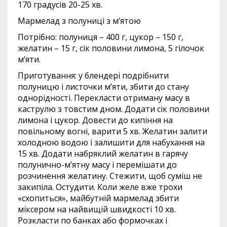
170 градусів 20-25 хв.
Мармелад з полуниці з м’ятою
Потрібно: полуниця – 400 г, цукор – 150 г,
желатин – 15 г, сік половини лимона, 5 гілочок
м’яти.
Приготування: у блендері подрібнити
полуницю і листочки м’яти, збити до стану
однорідності. Перекласти отриману масу в
каструлю з товстим дном. Додати сік половини
лимона і цукор. Довести до кипіння на
повільному вогні, варити 5 хв. Желатин залити
холодною водою і залишити для набухання на
15 хв. Додати набряклий желатин в гарячу
полунично-м’ятну масу і перемішати до
розчинення желатину. Стежити, щоб суміш не
закипіла. Остудити. Коли желе вже трохи
«схопиться», майбутній мармелад збити
міксером на найвищій швидкості 10 хв.
Розкласти по банках або формочках і