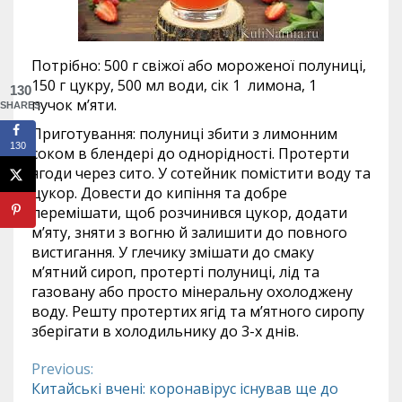
Потрібно: 500 г свіжої або мороженої полуниці,
150 г цукру, 500 мл води, сік 1 лимона, 1
130
пучок м’яти.
SHARES
Приготування: полуниці збити з лимонним
130
соком в блендері до однорідності. Протерти
ягоди через сито. У сотейник помістити воду та
цукор. Довести до кипіння та добре
перемішати, щоб розчинився цукор, додати
м’яту, зняти з вогню й залишити до повного
вистигання. У глечику змішати до смаку
м’ятний сироп, протерті полуниці, лід та
газовану або просто мінеральну охолоджену
воду. Решту протертих ягід та м’ятного сиропу
зберігати в холодильнику до 3-х днів.
Previous:
Continue
Китайські вчені: коронавірус існував ще до