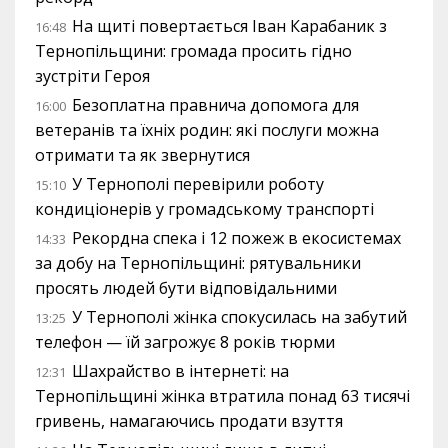
На щиті повертається Іван Карабаник з
16:48
Тернопільщини: громада просить гідно
зустріти Героя
Безоплатна правнича допомога для
16:00
ветеранів та їхніх родин: які послуги можна
отримати та як звернутися
У Тернополі перевірили роботу
15:10
кондиціонерів у громадському транспорті
Рекордна спека і 12 пожеж в екосистемах
14:33
за добу на Тернопільщині: рятувальники
просять людей бути відповідальними
У Тернополі жінка спокусилась на забутий
13:25
телефон — їй загрожує 8 років тюрми
Шахрайство в інтернеті: на
12:31
Тернопільщині жінка втратила понад 63 тисячі
гривень, намагаючись продати взуття