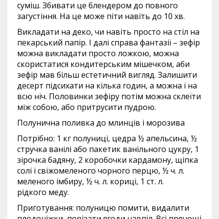
суміш. Збивати це блендером до повного
загустіння. На це може піти навіть до 10 хв.
Викладати на деко, чи навіть просто на стіл на
пекарський папір. І далі справа фантазії – зефір
можна викладати просто ложкою, можна
скористатися кондитерським мішечком, аби
зефір мав більш естетичний вигляд. Залишити
десерт підсихати на кілька годин, а можна і на
всю ніч. Половинки зефіру потім можна склеїти
між собою, або притрусити пудрою.
Полунична поливка до млинців і морозива
Потрібно: 1 кг полуниці, цедра ½ апельсина, ½
стручка ванілі або пакетик ванільного цукру, 1
зірочка бадяну, 2 коробочки кардамону, щіпка
солі і свіжомеленого чорного перцю, ½ ч. л.
меленого імбиру, ½ ч. л. кориці, 1 ст. л.
рідкого меду.
Приготування: полуницю помити, видалити
плодоніжки, порізати ягоди навпіл. Всі прянощі