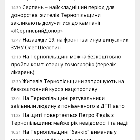
Серпень – найскладніший період для
14:30
донорства: жителів Тернопільщини
закликають долучитися до кампанії
«ЯСерпневийДонор»
Назавжди 29: на фронті загинув випускник
13:47
ЗУНУ Олег Шелетин
На Тернопільщині можна безкоштовно
13:18
пройти комп’ютерну томографію (перелік
лікарень)
Жителів Тернопільщини запрошують на
12:30
безкоштовний курс з нацспротиву
На Тернопільщині рятувальники
12:04
звільнили людину з понівеченого в ДТП авто
На щиті повертається Петро Федів з
11:23
Тернопільщини: майже рік невідомості та надії
На Тернопільщині “банкір” виманив у
10:31
чоловіка понад 35 тисяч гривень