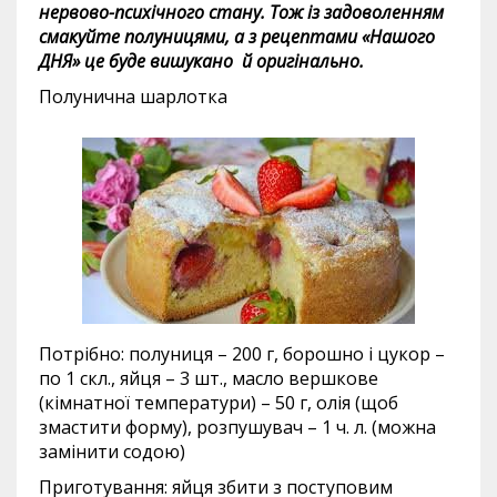
нервово-психічного стану. Тож із задоволенням
смакуйте полуницями, а з рецептами «Нашого
ДНЯ» це буде вишукано й оригінально.
Полунична шарлотка
Потрібно: полуниця – 200 г, борошно і цукор –
по 1 скл., яйця – 3 шт., масло вершкове
(кімнатної температури) – 50 г, олія (щоб
змастити форму), розпушувач – 1 ч. л. (можна
замінити содою)
Приготування: яйця збити з поступовим