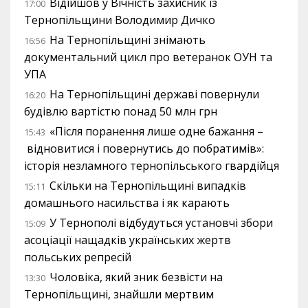
Відійшов у Вічність захисник із
17:00
Тернопільщини Володимир Дичко
На Тернопільщині знімають
16:56
документальний цикл про ветеранок ОУН та
УПА
На Тернопільщині державі повернули
16:20
будівлю вартістю понад 50 млн грн
«Після поранення лише одне бажання –
15:43
відновитися і повернутись до побратимів»:
історія незламного тернопільського гвардійця
Скільки на Тернопільщині випадків
15:11
домашнього насильства і як карають
У Тернополі відбудуться установчі збори
15:09
асоціації нащадків українських жертв
польських репресій
Чоловіка, який зник безвісти на
13:30
Тернопільщині, знайшли мертвим