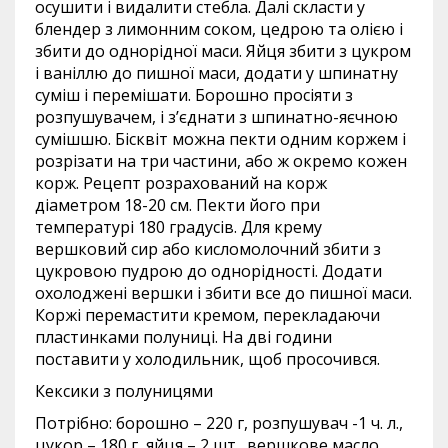
осушити і видалити стебла. Далі скласти у
блендер з лимонним соком, цедрою та олією і
збити до однорідної маси. Яйця збити з цукром
і ваніллю до пишної маси, додати у шпинатну
суміш і перемішати. Борошно просіяти з
розпушувачем, і з’єднати з шпинатно-яєчною
сумішшю. Бісквіт можна пекти одним коржем і
розрізати на три частини, або ж окремо кожен
корж. Рецепт розрахований на корж
діаметром 18-20 см. Пекти його при
температурі 180 градусів. Для крему
вершковий сир або кисломолочний збити з
цукровою пудрою до однорідності. Додати
охолоджені вершки і збити все до пишної маси.
Коржі перемастити кремом, перекладаючи
пластинками полуниці. На дві години
поставити у холодильник, щоб просочився.
Кексики з полуницями
Потрібно: борошно – 220 г, розпушувач -1 ч. л.,
цукор – 180 г, яйця – 2 шт., вершкове масло