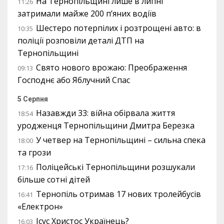
На Тернопільщині лише в липні
11:26
затримали майже 200 п’яних водіїв
Шестеро потерпілих і розтрощені авто: в
10:35
поліції розповіли деталі ДТП на
Тернопільщині
Свято нового врожаю: Преображення
09:13
Господнє або Яблучний Спас
5 Серпня
Назавжди 33: війна обірвала життя
18:54
уродженця Тернопільщини Дмитра Березка
У четвер на Тернопільщині – сильна спека
18:00
та грози
Поліцейські Тернопільщини розшукали
17:16
більше сотні дітей
Тернопіль отримав 17 нових тролейбусів
16:41
«Електрон»
Ісус Христос Українець?
16:03