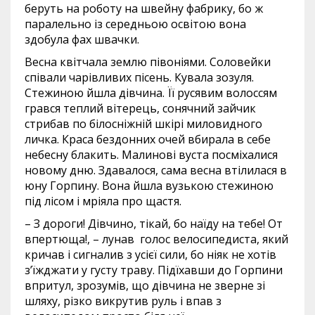
беруть на роботу на швейну фабрику, бо ж
паралельно із середньою освітою вона
здобула фах швачки.
Весна квітчала землю півоніями. Соловейки
співали чарівливих пісень. Кувала зозуля.
Стежиною йшла дівчина. Її русявим волоссям
грався теплий вітерець, сонячний зайчик
стрибав по білосніжній шкірі миловидного
личка. Краса бездонних очей вбирала в себе
небесну блакить. Малинові вуста посміхалися
новому дню. Здавалося, сама весна втілилася в
юну Горпину. Вона йшла вузькою стежиною
під лісом і мріяла про щастя.
– З дороги! Дівчино, тікай, бо наїду на тебе! От
впертюща!, – лунав голос велосипедиста, який
кричав і сигналив з усієї сили, бо ніяк не хотів
з’їжджати у густу траву. Підїхавши до Горпини
впритул, зрозумів, що дівчина не зверне зі
шляху, різко викрутив руль і впав з