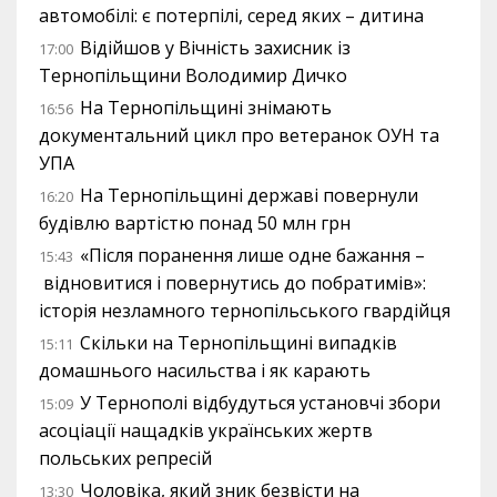
автомобілі: є потерпілі, серед яких – дитина
Відійшов у Вічність захисник із
17:00
Тернопільщини Володимир Дичко
На Тернопільщині знімають
16:56
документальний цикл про ветеранок ОУН та
УПА
На Тернопільщині державі повернули
16:20
будівлю вартістю понад 50 млн грн
«Після поранення лише одне бажання –
15:43
відновитися і повернутись до побратимів»:
історія незламного тернопільського гвардійця
Скільки на Тернопільщині випадків
15:11
домашнього насильства і як карають
У Тернополі відбудуться установчі збори
15:09
асоціації нащадків українських жертв
польських репресій
Чоловіка, який зник безвісти на
13:30