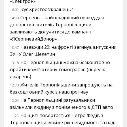
«Електрон»
Ісус Христос Українець?
16:03
Серпень – найскладніший період для
14:30
донорства: жителів Тернопільщини
закликають долучитися до кампанії
«ЯСерпневийДонор»
Назавжди 29: на фронті загинув випускник
13:47
ЗУНУ Олег Шелетин
На Тернопільщині можна безкоштовно
13:18
пройти комп’ютерну томографію (перелік
лікарень)
Жителів Тернопільщини запрошують на
12:30
безкоштовний курс з нацспротиву
На Тернопільщині рятувальники
12:04
звільнили людину з понівеченого в ДТП авто
На щиті повертається Петро Федів з
11:23
Тернопільщини: майже рік невідомості та надії