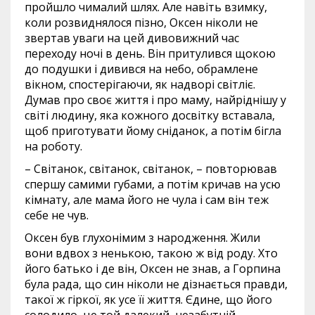
пройшло чималий шлях. Але навіть взимку,
коли розвиднялося пізно, Оксен ніколи не
звертав уваги на цей дивовижний час
переходу ночі в день. Він притулився щокою
до подушки і дивився на небо, обрамлене
вікном, спостерігаючи, як надворі світліє.
Думав про своє життя і про маму, найріднішу у
світі людину, яка кожного досвітку вставала,
щоб приготувати йому сніданок, а потім бігла
на роботу.
– Світанок, світанок, світанок, – повторював
спершу самими губами, а потім кричав на усю
кімнату, але мама його не чула і сам він теж
себе не чув.
Оксен був глухонімим з народження. Жили
вони вдвох з ненькою, такою ж від роду. Хто
його батько і де він, Оксен не знав, а Горпина
була рада, що син ніколи не дізнається правди,
такої ж гіркої, як усе її життя. Єдине, що його
солодило, це той далекий, незабутній