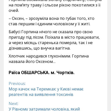
на пом’яту траву і сльози рікою покотилися з її
очей.
– Оксен, – зрозуміла вона по губах того, хто
став першим і єдиним чоловіком у її житі.
Бабусі Горпина нічого не сказала про свою
пригоду під лісом. Поїхала в місто працювати,
а через місяць старенька померла, так і не
дізнавшись, що внучка вагітна.
Хлопчик народився глухонімим. Горпина
назвала його Оксеном…
Раїса ОБШАРСЬКА.
м. Чортків.
Previous:
Continue
Мор качок на Теремках: у Києві немає
реагентів на виявлення токсинів
Reading
Next:
У Рівному затримали чоловіка, який