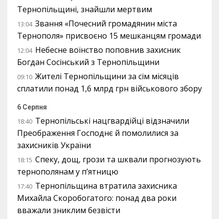
Тернопільщині, знайшли мертвим
Звання «Почесний громадянин міста
13:04
Тернополя» присвоєно 15 мешканцям громади
Небесне воїнство поповнив захисник
12:04
Богдан Сосінський з Тернопільщини
Жителі Тернопільщини за сім місяців
09:10
сплатили понад 1,6 млрд грн військового збору
6 Серпня
Тернопільські нацгвардійці відзначили
18:40
Преображення Господнє й помолилися за
захисників України
Спеку, дощ, грози та шквали прогнозують
18:15
тернополянам у п’ятницю
Тернопільщина втратила захисника
17:40
Михайла Скоробогатого: понад два роки
вважали зниклим безвісти