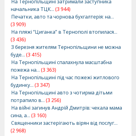
На Тернопільщині затримали заступника
начальника ТЦК…
(3 944)
Печатки, авто та чорнова бухгалтерія: на…
(3 909)
На пляжі “Циганка” в Тернополі втопилася…
(3 436)
З березня жителям Тернопільщини не можна
буде…
(3 415)
На Тернопільщині спалахнула масштабна
пожежа на…
(3 363)
На Тернопільщині під час пожежі житлового
будинку…
(3 347)
На Тернопільщині авто з чотирма дітьми
потрапило в…
(3 256)
На війні загинув Андрій Дмитрів: чекала мама
сина, а…
(3 160)
Священники застерігають вірян від послуг…
(2 968)