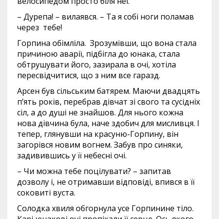
велосипедом просто біля неї.
– Дурепа! – вилаявся. – Та я собі ноги поламав
через тебе!
Горпина обімліла. Зрозумівши, що вона стала
причиною аварії, підбігла до юнака, стала
обтрушувати його, зазирала в очі, хотіла
пересвідчитися, що з ним все гаразд.
Арсен був сільським батярем. Маючи двадцять
п’ять років, перебрав дівчат зі свого та сусідніх
сіл, а до душі не знайшов. Для нього кожна
нова дівчина була, наче здобич для мисливця. І
тепер, глянувши на красуню-Горпину, він
загорівся новим вогнем. Забув про синяки,
задивившись у її небесні очі.
– Чи можна тебе поцілувати? – запитав
дозволу і, не отримавши відповіді, впився в її
соковиті вуста.
Солодка хвиля обгорнула усе Горпинине тіло.
Карі юнакові очі пропікали її серце. Ось якого