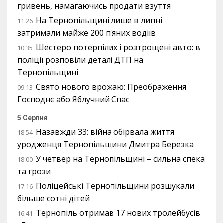
гривень, намагаючись продати взуття
На Тернопільщині лише в липні
11:26
затримали майже 200 п’яних водіїв
Шестеро потерпілих і розтрощені авто: в
10:35
поліції розповіли деталі ДТП на
Тернопільщині
Свято нового врожаю: Преображення
09:13
Господнє або Яблучний Спас
5 Серпня
Назавжди 33: війна обірвала життя
18:54
уродженця Тернопільщини Дмитра Березка
У четвер на Тернопільщині – сильна спека
18:00
та грози
Поліцейські Тернопільщини розшукали
17:16
більше сотні дітей
Тернопіль отримав 17 нових тролейбусів
16:41