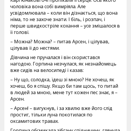
чоловіка вона собі вимріяла. Але
усвідомлювала – коли він дізнається, що вона
німа, то не захоче знати. І біль, і розпач, і
перше швидкостріле кохання – усе змішалося в
її голові.
– Можна? Можна? – питав Арсен, і цілував,
цілував її до нестями.
Дівчина не пручалася і він скористався
нагодою. Горпина незчулася, як незнайомець
вже сидів на велосипеді і казав:
– Ну що, солодка, їдеш зі мною? Не хочеш, як
хочеш, бо я спішу. Якщо би там щось, то питай
в людей за мною, мене тут кожен пес знає, я –
Арсен.
– Арсен! – вигукнув, і за хвилю вже його слід
простиг, тільки луна покотилася по
оксамитових травах.
Горпина обсмикала зібгану спідничину, глянула