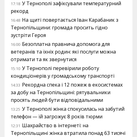
У Тернополі зафіксували температурний
17:18
рекорд
На щиті повертається Іван Карабаник з
16:48
Тернопільщини: громада просить гідно
зустріти Героя
Безоплатна правнича допомога для
16:00
ветеранів та їхніх родин: які послуги можна
отримати та як звернутися
У Тернополі перевірили роботу
15:10
кондиціонерів у громадському транспорті
Рекордна спека і 12 пожеж в екосистемах
14:33
за добу на Тернопільщині: рятувальники
просять людей бути відповідальними
У Тернополі жінка спокусилась на забутий
13:25
телефон — їй загрожує 8 років тюрми
Шахрайство в інтернеті: на
12:31
Тернопільщині жінка втратила понад 63 тисячі