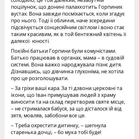
поцілунок, що донині палахкотить Горпиних
вустах. Вона завжди посміхається, коли згадує
про нього. Тоді її обличчя, наче зсередини
підсвічується сонцесяйним світлом і воно стає
таким красивим, як в той бентежний квітень її
далекої юності.
Покійні батьки Горпини були комуністами.
Батько працював в органах, мама – в судовій
системі. Вона важко народжувала пізнє дитя.
Дізнавшись, що дівчинка глухоніма, не хотіла
про це розголошувати.
– За гріхи ваші кара. За ті дзвони церковні та
ікони, що Іван примушував людей з храму
виносити та на склад перетворив святе місце,
– не стрималася бабуся, за що дісталося їй від
зятя, мовляв, забобони все це.
– Треба охрестити дитинку, – шепнула
старенька дочці, – бо мука тобі буде!