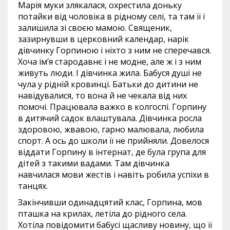
Марія муки злякалася, охрестила доньку
потайки від чоловіка в рідному селі, та там її і
залишила зі своєю мамою. Священик,
зазирнувши в церковний календар, нарік
дівчинку Горпиною і ніхто з ним не сперечався.
Хоча ім’я стародавнє і не модне, але ж і з ним
живуть люди. І дівчинка жила. Бабуся душі не
чула у рідній кровинці. Батьки до дитини не
навідувалися, то вона й не чекала від них
помочі. Працювала важко в колгоспі. Горпину
в дитячий садок влаштувала. Дівчинка росла
здоровою, жвавою, гарно малювала, любила
спорт. А ось до школи її не прийняли. Довелося
віддати Горпину в інтернат, де була група для
дітей з такими вадами. Там дівчинка
навчилася мови жестів і навіть робила успіхи в
танцях.
Закінчивши одинадцятий клас, Горпина, мов
пташка на крилах, летіла до рідного села.
Хотіла повідомити бабусі щасливу новину, що її