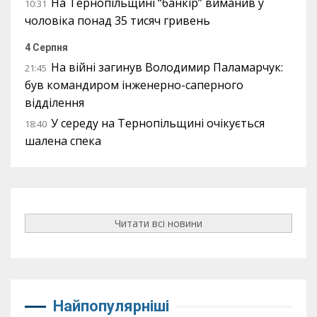
На Тернопільщині “банкір” виманив у
10:31
чоловіка понад 35 тисяч гривень
4 Серпня
На війні загинув Володимир Паламарчук:
21:45
був командиром інженерно-саперного
відділення
У середу на Тернопільщині очікується
18:40
шалена спека
Читати всі новини
Найпопулярніші