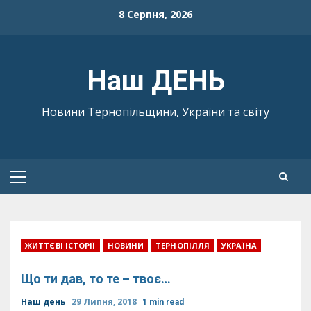
Skip
8 Серпня, 2026
to
content
Наш ДЕНЬ
Новини Тернопільщини, України та світу
Primary
Menu
ЖИТТЄВІ ІСТОРІЇ
НОВИНИ
ТЕРНОПІЛЛЯ
УКРАЇНА
Що ти дав, то те – твоє…
Наш день
29 Липня, 2018
1 min read