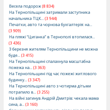
Весела подорож
(8 834)
На Тернопільщині затримали заступника
начальника ТЦК…
(3 944)
Печатки, авто та чорнова бухгалтерія: на…
(3 909)
На пляжі “Циганка” в Тернополі втопилася…
(3 436)
З березня жителям Тернопільщини не можна
буде…
(3 415)
На Тернопільщині спалахнула масштабна
пожежа на…
(3 363)
На Тернопільщині під час пожежі житлового
будинку…
(3 347)
На Тернопільщині авто з чотирма дітьми
потрапило в…
(3 255)
На війні загинув Андрій Дмитрів: чекала мама
сина, а…
(3 160)