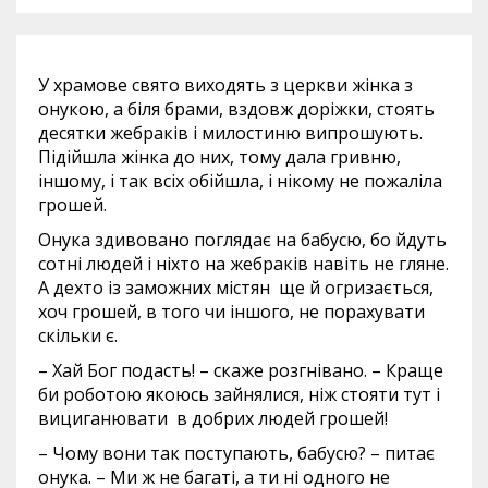
У храмове свято виходять з церкви жінка з
онукою, а біля брами, вздовж доріжки, стоять
десятки жебраків і милостиню випрошують.
Підійшла жінка до них, тому дала гривню,
іншому, і так всіх обійшла, і нікому не пожаліла
грошей.
Онука здивовано поглядає на бабусю, бо йдуть
сотні людей і ніхто на жебраків навіть не гляне.
А дехто із заможних містян ще й огризається,
хоч грошей, в того чи іншого, не порахувати
скільки є.
– Хай Бог подасть! – скаже розгнівано. – Краще
би роботою якоюсь зайнялися, ніж стояти тут і
вициганювати в добрих людей грошей!
– Чому вони так поступають, бабусю? – питає
онука. – Ми ж не багаті, а ти ні одного не