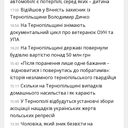
автомобілі: є потерпілі, серед яких – дитина
Відійшов у Вічність захисник із
17:00
Тернопільщини Володимир Дичко
На Тернопільщині знімають
16:56
документальний цикл про ветеранок ОУН та
УПА
На Тернопільщині державі повернули
16:20
будівлю вартістю понад 50 млн грн
«Після поранення лише одне бажання –
15:43
відновитися і повернутись до побратимів»:
історія незламного тернопільського гвардійця
Скільки на Тернопільщині випадків
15:11
домашнього насильства і як карають
У Тернополі відбудуться установчі збори
15:09
асоціації нащадків українських жертв
польських репресій
Чоловіка, який зник безвісти на
13:30