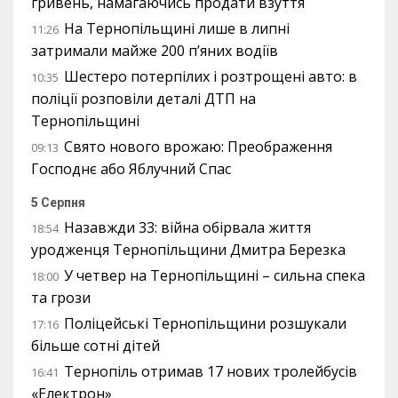
гривень, намагаючись продати взуття
На Тернопільщині лише в липні
11:26
затримали майже 200 п’яних водіїв
Шестеро потерпілих і розтрощені авто: в
10:35
поліції розповіли деталі ДТП на
Тернопільщині
Свято нового врожаю: Преображення
09:13
Господнє або Яблучний Спас
5 Серпня
Назавжди 33: війна обірвала життя
18:54
уродженця Тернопільщини Дмитра Березка
У четвер на Тернопільщині – сильна спека
18:00
та грози
Поліцейські Тернопільщини розшукали
17:16
більше сотні дітей
Тернопіль отримав 17 нових тролейбусів
16:41
«Електрон»