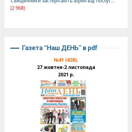
Священники застерігають вірян від послуг…
(2 968)
Газета “Наш ДЕНЬ” в pdf
№41 (428),
27 жовтня-2 листопада
2021 р.