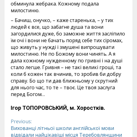
обминула жебрака. Кожному подала
милостиню.
– Бачиш, онучко, – каже старенька, – у тих
людей є все, що забагне душа та вони
загордилися дуже, бо заможне життя засліпило
їм очі і вони не бачать поряд себе тих сіромах,
що живуть у нужді і змушені випрошувати
милостиню. Не по Божому вони чинять. А я
дала кожному нужденному по гривні і на душі
стало легше. Гривня – не такі великі гроші, та
коли б кожен так вчинив, то зробив би добру
справу. Бо що ти дав ближньому у скрутний
для нього час, то те – твоє. Це твоя заслуга
перед Богом…
Ігор ТОПОРОВСЬКИЙ,
м. Хоростків.
Previous:
Continue
Вихованці літньої школи англійської мови
відвідали найцікавіші місця Теребовлянщини