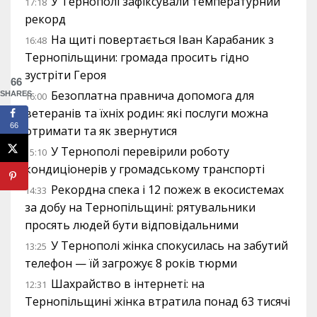
У Тернополі зафіксували температурний
17:18
рекорд
На щиті повертається Іван Карабаник з
16:48
Тернопільщини: громада просить гідно
зустріти Героя
66
Безоплатна правнича допомога для
SHARES
16:00
ветеранів та їхніх родин: які послуги можна
66
отримати та як звернутися
У Тернополі перевірили роботу
15:10
кондиціонерів у громадському транспорті
Рекордна спека і 12 пожеж в екосистемах
14:33
за добу на Тернопільщині: рятувальники
просять людей бути відповідальними
У Тернополі жінка спокусилась на забутий
13:25
телефон — їй загрожує 8 років тюрми
Шахрайство в інтернеті: на
12:31
Тернопільщині жінка втратила понад 63 тисячі