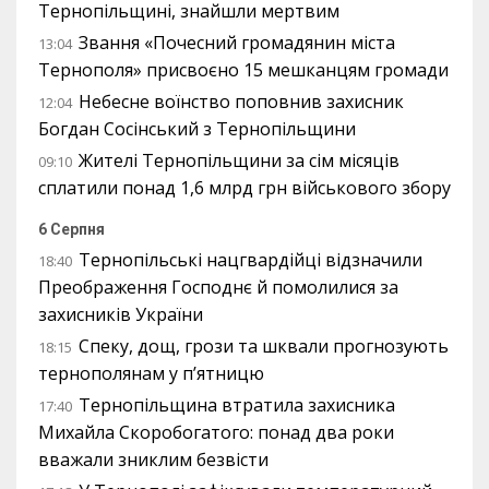
Тернопільщині, знайшли мертвим
Звання «Почесний громадянин міста
13:04
Тернополя» присвоєно 15 мешканцям громади
Небесне воїнство поповнив захисник
12:04
Богдан Сосінський з Тернопільщини
Жителі Тернопільщини за сім місяців
09:10
сплатили понад 1,6 млрд грн військового збору
6 Серпня
Тернопільські нацгвардійці відзначили
18:40
Преображення Господнє й помолилися за
захисників України
Спеку, дощ, грози та шквали прогнозують
18:15
тернополянам у п’ятницю
Тернопільщина втратила захисника
17:40
Михайла Скоробогатого: понад два роки
вважали зниклим безвісти