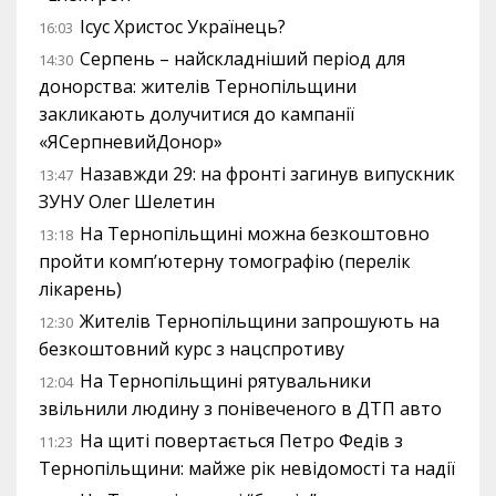
Ісус Христос Українець?
16:03
Серпень – найскладніший період для
14:30
донорства: жителів Тернопільщини
закликають долучитися до кампанії
«ЯСерпневийДонор»
Назавжди 29: на фронті загинув випускник
13:47
ЗУНУ Олег Шелетин
На Тернопільщині можна безкоштовно
13:18
пройти комп’ютерну томографію (перелік
лікарень)
Жителів Тернопільщини запрошують на
12:30
безкоштовний курс з нацспротиву
На Тернопільщині рятувальники
12:04
звільнили людину з понівеченого в ДТП авто
На щиті повертається Петро Федів з
11:23
Тернопільщини: майже рік невідомості та надії