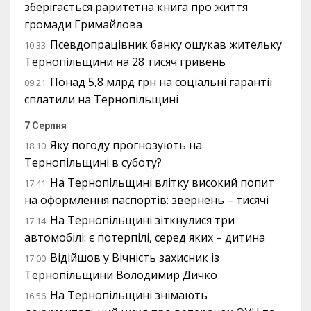
зберігається раритетна книга про життя
громади Гримайлова
Псевдопрацівник банку ошукав жительку
10:33
Тернопільщини на 28 тисяч гривень
Понад 5,8 млрд грн на соціальні гарантії
09:21
сплатили на Тернопільщині
7 Серпня
Яку погоду прогнозують на
18:10
Тернопільщині в суботу?
На Тернопільщині влітку високий попит
17:41
на оформлення паспортів: звернень – тисячі
На Тернопільщині зіткнулися три
17:14
автомобілі: є потерпілі, серед яких – дитина
Відійшов у Вічність захисник із
17:00
Тернопільщини Володимир Дичко
На Тернопільщині знімають
16:56