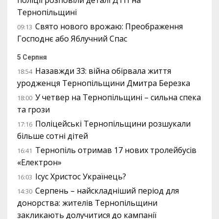
Тернопільщині
Свято нового врожаю: Преображення
09:13
Господнє або Яблучний Спас
5 Серпня
Назавжди 33: війна обірвала життя
18:54
уродженця Тернопільщини Дмитра Березка
У четвер на Тернопільщині – сильна спека
18:00
та грози
Поліцейські Тернопільщини розшукали
17:16
більше сотні дітей
Тернопіль отримав 17 нових тролейбусів
16:41
«Електрон»
Ісус Христос Українець?
16:03
Серпень – найскладніший період для
14:30
донорства: жителів Тернопільщини
закликають долучитися до кампанії