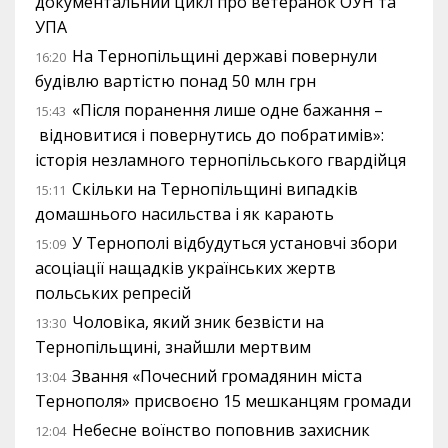
документальний цикл про ветеранок ОУН та
УПА
На Тернопільщині державі повернули
16:20
будівлю вартістю понад 50 млн грн
«Після поранення лише одне бажання –
15:43
відновитися і повернутись до побратимів»:
історія незламного тернопільського гвардійця
Скільки на Тернопільщині випадків
15:11
домашнього насильства і як карають
У Тернополі відбудуться установчі збори
15:09
асоціації нащадків українських жертв
польських репресій
Чоловіка, який зник безвісти на
13:30
Тернопільщині, знайшли мертвим
Звання «Почесний громадянин міста
13:04
Тернополя» присвоєно 15 мешканцям громади
Небесне воїнство поповнив захисник
12:04