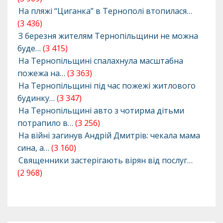
На пляжі “Циганка” в Тернополі втопилася…
(3 436)
З березня жителям Тернопільщини не можна
буде…
(3 415)
На Тернопільщині спалахнула масштабна
пожежа на…
(3 363)
На Тернопільщині під час пожежі житлового
будинку…
(3 347)
На Тернопільщині авто з чотирма дітьми
потрапило в…
(3 256)
На війні загинув Андрій Дмитрів: чекала мама
сина, а…
(3 160)
Священники застерігають вірян від послуг…
(2 968)