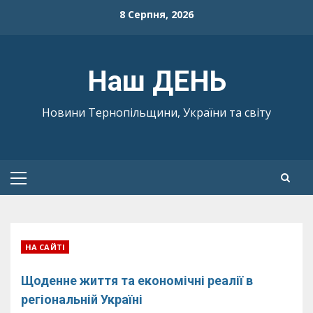
Skip
8 Серпня, 2026
to
content
Наш ДЕНЬ
Новини Тернопільщини, України та світу
Primary
Menu
НА САЙТІ
Щоденне життя та економічні реалії в
регіональній Україні