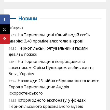
Новини
8 Серпня
На Тернопільщині п’яний водій скоїв
17:12
аварію: 3,48 проміле алкоголю в крові
Тернопільські рятувальники гасили
14:39
дев’ять пожеж
На Тернопільщині попрощалися із
13:50
захисником Юрієм Пушкарем: любив життя,
Бога, Україну
Назавжди 23: війна обірвала життя юного
12:49
Героя з Тернопільщини Андрія
Іскоростенського
Історія одного експонату: у фондах
11:35
Тернопільського краєзнавчого музею