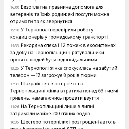
Безоплатна правнича допомога для
16:00
ветеранів та їхніх родин: які послуги можна
отримати та як звернутися
У Тернополі перевірили роботу
15:10
кондиціонерів у громадському транспорті
Рекордна спека і 12 пожеж в екосистемах
14:33
за добу на Тернопільщині: рятувальники
просять людей бути відповідальними
У Тернополі жінка спокусилась на забутий
13:25
телефон — їй загрожує 8 років тюрми
Шахрайство в інтернеті: на
12:31
Тернопільщині жінка втратила понад 63 тисячі
гривень, намагаючись продати взуття
На Тернопільщині лише в липні
11:26
затримали майже 200 п’яних водіїв
Шестеро потерпілих і розтрощені авто: в
10:35
поліції розповіли деталі ДТП на