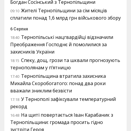
Богдан Сосінський з Тернопільщини
Жителі Тернопільщини за сім місяців
09:10
сплатили понад 1,6 млрд грн військового збору
6 Серпня
Тернопільські нацгвардійці відзначили
18:40
Преображення Господнє й помолилися за
захисників України
Спеку, дощ, грози та шквали прогнозують
18:15
тернополянам у п’ятницю
Тернопільщина втратила захисника
17:40
Михайла Скоробогатого: понад два роки
вважали зниклим безвісти
У Тернополі зафіксували температурний
17:18
рекорд
На щиті повертається Іван Карабаник з
16:48
Тернопільщини: громада просить гідно
зустріти Героя