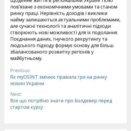
Щоденне життя в регіональній Україні тісно
пов’язане з економічними умовами та станом
ринку праці. Нерівність доходів і виклики
найму залишаються актуальними проблемами,
але сучасні технології та аналітичні підходи
створюють нові можливості для їх подолання.
Поєднання даних, гнучкого рекрутингу та
людського підходу формує основу для більш
збалансованого розвитку регіонів у
майбутньому.
Previous:
Continue
Як myOSINT змінює правила гри на ринку
новин України
Reading
Next:
Все що потрібно знати про Болдевер перед
стартом курсу