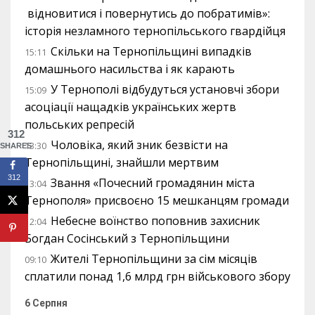
відновитися і повернутись до побратимів»:
історія незламного тернопільського гвардійця
Скільки на Тернопільщині випадків
15:11
домашнього насильства і як карають
У Тернополі відбудуться установчі збори
15:09
асоціації нащадків українських жертв
польських репресій
312
Чоловіка, який зник безвісти на
13:30
SHARES
Тернопільщині, знайшли мертвим
312
Звання «Почесний громадянин міста
13:04
Тернополя» присвоєно 15 мешканцям громади
Небесне воїнство поповнив захисник
12:04
Богдан Сосінський з Тернопільщини
Жителі Тернопільщини за сім місяців
09:10
сплатили понад 1,6 млрд грн військового збору
6 Серпня