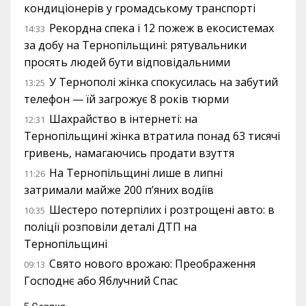
кондиціонерів у громадському транспорті
Рекордна спека і 12 пожеж в екосистемах
14:33
за добу на Тернопільщині: рятувальники
просять людей бути відповідальними
У Тернополі жінка спокусилась на забутий
13:25
телефон — їй загрожує 8 років тюрми
Шахрайство в інтернеті: на
12:31
Тернопільщині жінка втратила понад 63 тисячі
гривень, намагаючись продати взуття
На Тернопільщині лише в липні
11:26
затримали майже 200 п’яних водіїв
Шестеро потерпілих і розтрощені авто: в
10:35
поліції розповіли деталі ДТП на
Тернопільщині
Свято нового врожаю: Преображення
09:13
Господнє або Яблучний Спас