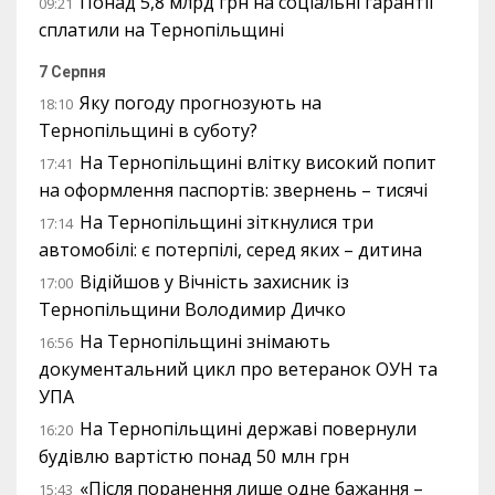
Понад 5,8 млрд грн на соціальні гарантії
09:21
сплатили на Тернопільщині
7 Серпня
Яку погоду прогнозують на
18:10
Тернопільщині в суботу?
На Тернопільщині влітку високий попит
17:41
на оформлення паспортів: звернень – тисячі
На Тернопільщині зіткнулися три
17:14
автомобілі: є потерпілі, серед яких – дитина
Відійшов у Вічність захисник із
17:00
Тернопільщини Володимир Дичко
На Тернопільщині знімають
16:56
документальний цикл про ветеранок ОУН та
УПА
На Тернопільщині державі повернули
16:20
будівлю вартістю понад 50 млн грн
«Після поранення лише одне бажання –
15:43