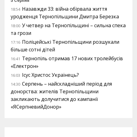
5 Серпня
Назавжди 33: війна обірвала життя
18:54
уродженця Тернопільщини Дмитра Березка
У четвер на Тернопільщині – сильна спека
18:00
та грози
Поліцейські Тернопільщини розшукали
17:16
більше сотні дітей
Тернопіль отримав 17 нових тролейбусів
16:41
«Електрон»
Ісус Христос Українець?
16:03
Серпень – найскладніший період для
14:30
донорства: жителів Тернопільщини
закликають долучитися до кампанії
«ЯСерпневийДонор»