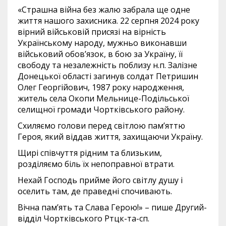
«Страшна війна без жалю забрала ще одне
життя нашого захисника. 22 серпня 2024 року
вірний військовій присязі на вірність
Українському народу, мужньо виконавши
військовий обов’язок, в бою за Україну, її
свободу та незалежність поблизу н.п. Залізне
Донецької області загинув солдат Петришин
Олег Георгійович, 1987 року народження,
житель села Окопи Мельнице-Подільської
селищної громади Чортківського району.
Схиляємо голови перед світлою пам’яттю
Героя, який віддав життя, захищаючи Україну.
Щирі співчуття рідним та близьким,
розділяємо біль їх непоправної втрати.
Нехай Господь прийме його світлу душу і
оселить там, де праведні спочивають.
Вічна пам’ять та Слава Герою!» – пише Другий-
відділ Чортківського Ртцк-та-сп.