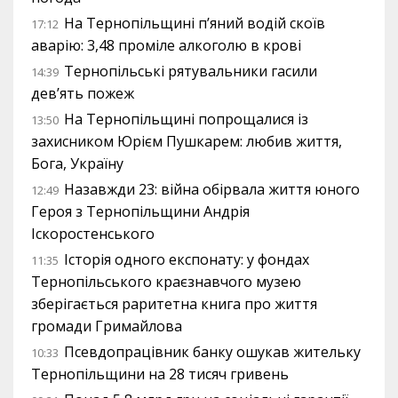
На Тернопільщині п’яний водій скоїв
17:12
аварію: 3,48 проміле алкоголю в крові
Тернопільські рятувальники гасили
14:39
дев’ять пожеж
На Тернопільщині попрощалися із
13:50
захисником Юрієм Пушкарем: любив життя,
Бога, Україну
Назавжди 23: війна обірвала життя юного
12:49
Героя з Тернопільщини Андрія
Іскоростенського
Історія одного експонату: у фондах
11:35
Тернопільського краєзнавчого музею
зберігається раритетна книга про життя
громади Гримайлова
Псевдопрацівник банку ошукав жительку
10:33
Тернопільщини на 28 тисяч гривень