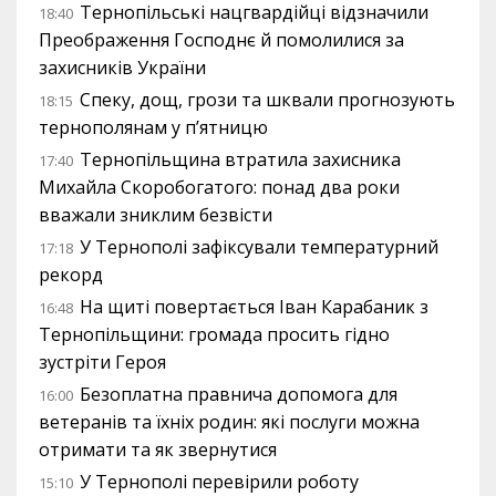
Тернопільські нацгвардійці відзначили
18:40
Преображення Господнє й помолилися за
захисників України
Спеку, дощ, грози та шквали прогнозують
18:15
тернополянам у п’ятницю
Тернопільщина втратила захисника
17:40
Михайла Скоробогатого: понад два роки
вважали зниклим безвісти
У Тернополі зафіксували температурний
17:18
рекорд
На щиті повертається Іван Карабаник з
16:48
Тернопільщини: громада просить гідно
зустріти Героя
Безоплатна правнича допомога для
16:00
ветеранів та їхніх родин: які послуги можна
отримати та як звернутися
У Тернополі перевірили роботу
15:10