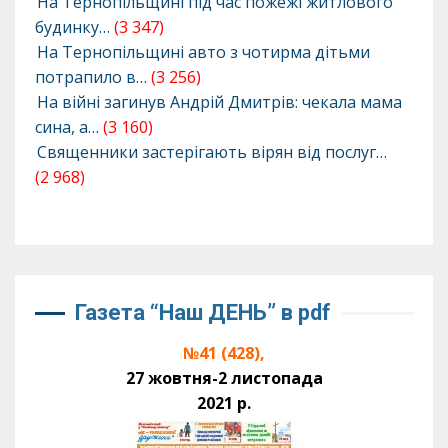
На Тернопільщині під час пожежі житлового
будинку…
(3 347)
На Тернопільщині авто з чотирма дітьми
потрапило в…
(3 256)
На війні загинув Андрій Дмитрів: чекала мама
сина, а…
(3 160)
Священники застерігають вірян від послуг…
(2 968)
Газета “Наш ДЕНЬ” в pdf
№41 (428),
27 жовтня-2 листопада
2021 р.