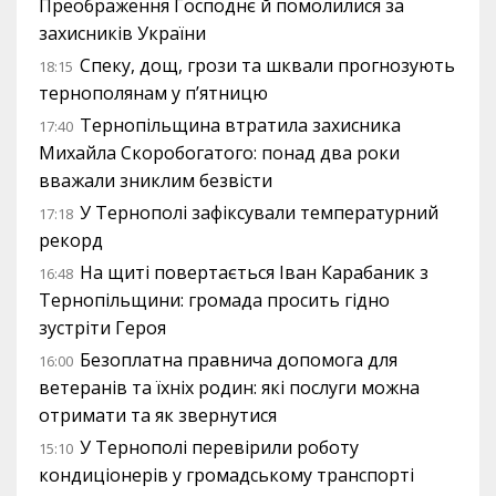
Преображення Господнє й помолилися за
захисників України
Спеку, дощ, грози та шквали прогнозують
18:15
тернополянам у п’ятницю
Тернопільщина втратила захисника
17:40
Михайла Скоробогатого: понад два роки
вважали зниклим безвісти
У Тернополі зафіксували температурний
17:18
рекорд
На щиті повертається Іван Карабаник з
16:48
Тернопільщини: громада просить гідно
зустріти Героя
Безоплатна правнича допомога для
16:00
ветеранів та їхніх родин: які послуги можна
отримати та як звернутися
У Тернополі перевірили роботу
15:10
кондиціонерів у громадському транспорті