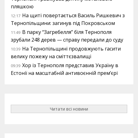
пляшкою
На щиті повертається Василь Ришкевич з
12:17
Тернопільщини: загинув під Покровськом
В парку “Загребелля” біля Тернополя
11:49
зрубали 248 дерев — справу передали до суду
На Тернопільщині продовжують гасити
10:39
велику пожежу на сміттєзвалищі
Хор із Тернополя представив Україну в
09:39
Естонії на масштабній антивоєнній прем’єрі
Читати всі новини