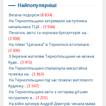
Найпопулярніші
Весела подорож
(8 834)
На Тернопільщині затримали заступника
начальника ТЦК…
(3 944)
Печатки, авто та чорнова бухгалтерія: на…
(3 908)
На пляжі “Циганка” в Тернополі втопилася…
(3 436)
З березня жителям Тернопільщини не можна
буде…
(3 415)
На Тернопільщині спалахнула масштабна
пожежа на…
(3 363)
На Тернопільщині під час пожежі житлового
будинку…
(3 347)
На Тернопільщині авто з чотирма дітьми
потрапило в…
(3 255)
На війні загинув Андрій Дмитрів: чекала мама