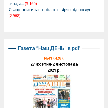
сина, а…
(3 160)
Священники застерігають вірян від послуг…
(2 968)
Газета “Наш ДЕНЬ” в pdf
№41 (428),
27 жовтня-2 листопада
2021 р.