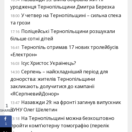
уродженця Тернопільщини Дмитра Березка
У четвер на Тернопільщині – сильна спека
18:00
та грози
Поліцейські Тернопільщини розшукали
17:16
більше сотні дітей
Тернопіль отримав 17 нових тролейбусів
16:41
«Електрон»
Ісус Христос Українець?
16:03
Серпень – найскладніший період для
14:30
донорства: жителів Тернопільщини
закликають долучитися до кампанії
«ЯСерпневийДонор»
Назавжди 29: на фронті загинув випускник
13:47
1
ЗУНУ Олег Шелетин
SHARES
На Тернопільщині можна безкоштовно
13:18
1
пройти комп’ютерну томографію (перелік