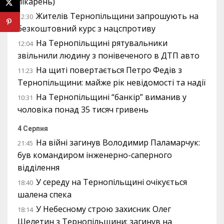
лікарень)
Жителів Тернопільщини запрошують на
12:30
безкоштовний курс з нацспротиву
На Тернопільщині рятувальники
12:04
звільнили людину з понівеченого в ДТП авто
На щиті повертається Петро Федів з
11:23
Тернопільщини: майже рік невідомості та надії
На Тернопільщині “банкір” виманив у
10:31
чоловіка понад 35 тисяч гривень
4 Серпня
На війні загинув Володимир Паламарчук:
21:45
був командиром інженерно-саперного
відділення
У середу на Тернопільщині очікується
18:40
шалена спека
У Небесному строю захисник Олег
18:14
Шелетин з Тернопільщини: загинув на