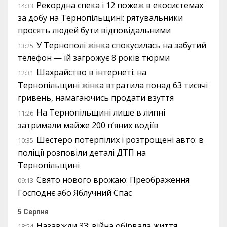
Рекордна спека і 12 пожеж в екосистемах
14:33
за добу на Тернопільщині: рятувальники
просять людей бути відповідальними
У Тернополі жінка спокусилась на забутий
13:25
телефон — їй загрожує 8 років тюрми
Шахрайство в інтернеті: на
12:31
Тернопільщині жінка втратила понад 63 тисячі
гривень, намагаючись продати взуття
На Тернопільщині лише в липні
11:26
затримали майже 200 п’яних водіїв
Шестеро потерпілих і розтрощені авто: в
10:35
поліції розповіли деталі ДТП на
Тернопільщині
Свято нового врожаю: Преображення
09:13
Господнє або Яблучний Спас
5 Серпня
Назавжди 33: війна обірвала життя
18:54