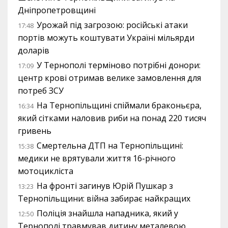
Дніпропетровщині
Урожай під загрозою: російські атаки
17:48
портів можуть коштувати Україні мільярди
доларів
У Тернополі терміново потрібні донори:
17:09
центр крові отримав велике замовлення для
потреб ЗСУ
На Тернопільщині спіймали браконьєра,
16:34
який сітками наловив риби на понад 220 тисяч
гривень
Смертельна ДТП на Тернопільщині:
15:38
медики не врятували життя 16-річного
мотоцикліста
На фронті загинув Юрій Пушкар з
13:23
Тернопільщини: війна забирає найкращих
Поліція знайшла нападника, який у
12:50
Тернополі травмував дитину металевою