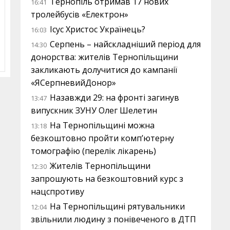
Тернопіль отримав 17 нових
16:41
тролейбусів «Електрон»
Ісус Христос Українець?
16:03
Серпень – найскладніший період для
14:30
донорства: жителів Тернопільщини
закликають долучитися до кампанії
«ЯСерпневийДонор»
Назавжди 29: на фронті загинув
13:47
випускник ЗУНУ Олег Шелетин
На Тернопільщині можна
13:18
безкоштовно пройти комп’ютерну
томографію (перелік лікарень)
Жителів Тернопільщини
12:30
запрошують на безкоштовний курс з
нацспротиву
На Тернопільщині рятувальники
12:04
звільнили людину з понівеченого в ДТП