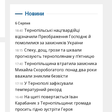
Новини
6 Серпня
Тернопільські нацгвардійці
18:40
відзначили Преображення Господнє й
помолилися за захисників України
Спеку, дощ, грози та шквали
18:15
прогнозують тернополянам у п’ятницю
Тернопільщина втратила захисника
17:40
Михайла Скоробогатого: понад два роки
вважали зниклим безвісти
У Тернополі зафіксували
17:18
температурний рекорд
На щиті повертається Іван
16:48
Карабаник з Тернопільщини: громада
просить гідно зустріти Героя