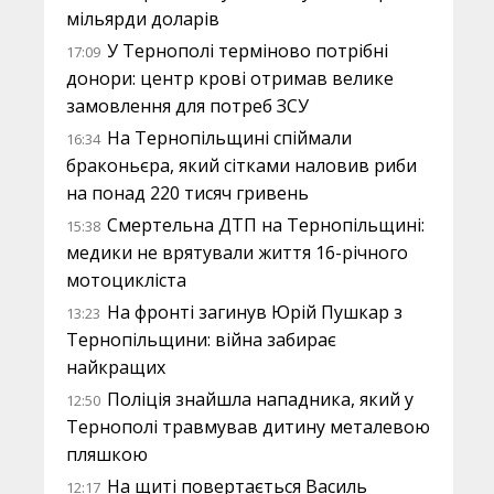
мільярди доларів
У Тернополі терміново потрібні
17:09
донори: центр крові отримав велике
замовлення для потреб ЗСУ
На Тернопільщині спіймали
16:34
браконьєра, який сітками наловив риби
на понад 220 тисяч гривень
Смертельна ДТП на Тернопільщині:
15:38
медики не врятували життя 16-річного
мотоцикліста
На фронті загинув Юрій Пушкар з
13:23
Тернопільщини: війна забирає
найкращих
Поліція знайшла нападника, який у
12:50
Тернополі травмував дитину металевою
пляшкою
На щиті повертається Василь
12:17