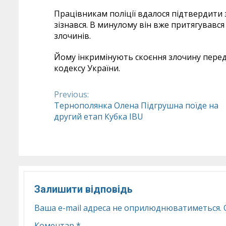
Працівникам поліції вдалося підтвердити 
зізнався. В минулому він вже притягувався
злочинів.
Йому інкримінують скоєння злочину перед
кодексу України.
Previous:
Continue
Тернополянка Олена Підгрушна поїде на
другий етап Кубка IBU
Reading
Залишити відповідь
Ваша e-mail адреса не оприлюднюватиметься.
Коментар
*