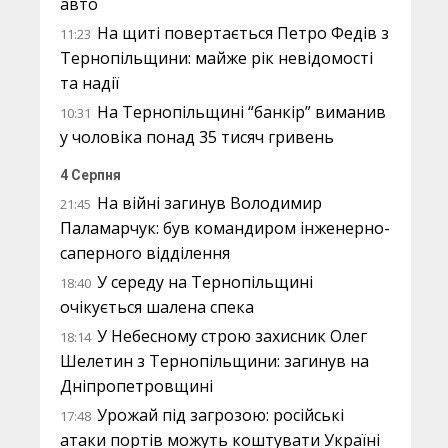
авто
На щиті повертається Петро Федів з
11:23
Тернопільщини: майже рік невідомості
та надії
На Тернопільщині “банкір” виманив
10:31
у чоловіка понад 35 тисяч гривень
4 Серпня
На війні загинув Володимир
21:45
Паламарчук: був командиром інженерно-
саперного відділення
У середу на Тернопільщині
18:40
очікується шалена спека
У Небесному строю захисник Олег
18:14
Шелетин з Тернопільщини: загинув на
Дніпропетровщині
Урожай під загрозою: російські
17:48
атаки портів можуть коштувати Україні