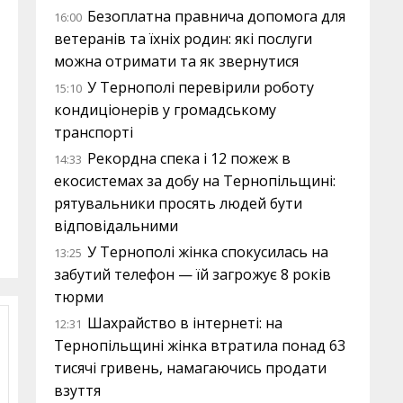
Безоплатна правнича допомога для
16:00
ветеранів та їхніх родин: які послуги
можна отримати та як звернутися
У Тернополі перевірили роботу
15:10
кондиціонерів у громадському
транспорті
Рекордна спека і 12 пожеж в
14:33
екосистемах за добу на Тернопільщині:
рятувальники просять людей бути
відповідальними
У Тернополі жінка спокусилась на
13:25
забутий телефон — їй загрожує 8 років
тюрми
Шахрайство в інтернеті: на
12:31
Тернопільщині жінка втратила понад 63
тисячі гривень, намагаючись продати
взуття