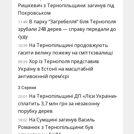
Ришкевич з Тернопільщини: загинув під
Покровськом
В парку “Загребелля” біля Тернополя
11:49
зрубали 248 дерев — справу передали до
суду
На Тернопільщині продовжують
10:39
гасити велику пожежу на сміттєзвалищі
Хор із Тернополя представив
09:39
Україну в Естонії на масштабній
антивоєнній прем’єрі
3 Серпня
На Тернопільщині ДП «Ліси України»
20:01
сплатить 3,7 млн грн за незаконну
порубку дерев
На Сумщині загинув Василь
18:02
Романюк з Тернопільщини: був