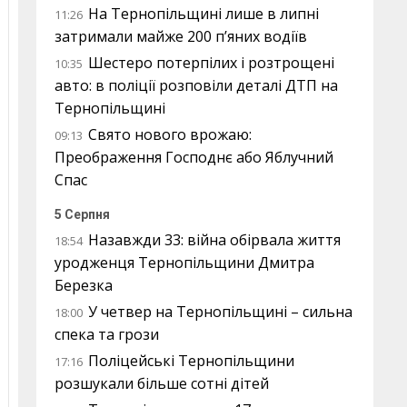
На Тернопільщині лише в липні
11:26
затримали майже 200 п’яних водіїв
Шестеро потерпілих і розтрощені
10:35
авто: в поліції розповіли деталі ДТП на
Тернопільщині
Свято нового врожаю:
09:13
Преображення Господнє або Яблучний
Спас
5 Серпня
Назавжди 33: війна обірвала життя
18:54
уродженця Тернопільщини Дмитра
Березка
У четвер на Тернопільщині – сильна
18:00
спека та грози
Поліцейські Тернопільщини
17:16
розшукали більше сотні дітей