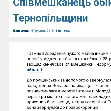
Співмешканець обі
Тернопільщини
Наш день
4 Грудня, 2019
1 min read
Таємне викрадення чужого майна інкримі
поліції уродженцю Львівської області. 28
заощадження своєї співмешканки, інформ
області.
До поліцейських за допомогою звернулася
народження. Вона розповіла, що її хлопец
познайомилася в мережі Інтернет. Молоді
через три місяці спільного життя, молодик
прихопив й всі заощадження потерпілої. 
вона звернулася до правоохоронців.