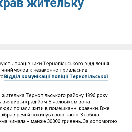
крав жительку
нують працівники Тернопільського відділення
-річний чоловік незаконно привласнив
ує
Відділ комунікації поліції Тернопільської
 жителька Тернопільського району 1996 року
ь виявився крадійом. З чоловіком вона
 люди почали жити в помешканні краянки. Вже
 зібрав речі й покинув свою пасію. З собою
Сума чимала – майже 30000 гривень. За допомогою