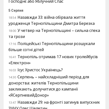
Господнє або Яблучний Спас
5 Серпня
Назавжди 33: війна обірвала життя
18:54
уродженця Тернопільщини Дмитра Березка
У четвер на Тернопільщині – сильна спека
18:00
та грози
Поліцейські Тернопільщини розшукали
17:16
більше сотні дітей
Тернопіль отримав 17 нових тролейбусів
16:41
«Електрон»
Ісус Христос Українець?
16:03
Серпень – найскладніший період для
14:30
донорства: жителів Тернопільщини
закликають долучитися до кампанії
«ЯСерпневийДонор»
Назавжди 29: на фронті загинув випускник
13:47
ЗУНУ Олег Шелетин