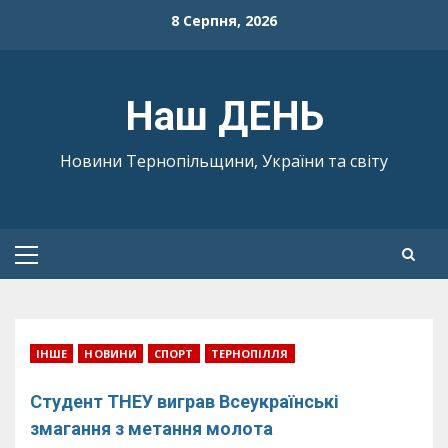
Skip
8 Серпня, 2026
to
content
Наш ДЕНЬ
Новини Тернопільщини, України та світу
Primary
Menu
ІНШЕ
НОВИНИ
СПОРТ
ТЕРНОПІЛЛЯ
Студент ТНЕУ виграв Всеукраїнські
змагання з метання молота