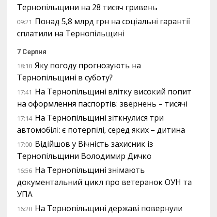
Тернопільщини на 28 тисяч гривень
Понад 5,8 млрд грн на соціальні гарантії
09:21
сплатили на Тернопільщині
7 Серпня
Яку погоду прогнозують на
18:10
Тернопільщині в суботу?
На Тернопільщині влітку високий попит
17:41
на оформлення паспортів: звернень – тисячі
На Тернопільщині зіткнулися три
17:14
автомобілі: є потерпілі, серед яких – дитина
Відійшов у Вічність захисник із
17:00
Тернопільщини Володимир Дичко
На Тернопільщині знімають
16:56
документальний цикл про ветеранок ОУН та
УПА
На Тернопільщині державі повернули
16:20