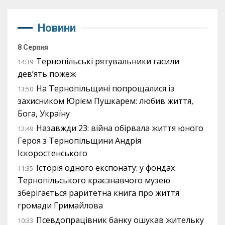
Новини
8 Серпня
Тернопільські рятувальники гасили
14:39
дев’ять пожеж
На Тернопільщині попрощалися із
13:50
захисником Юрієм Пушкарем: любив життя,
Бога, Україну
Назавжди 23: війна обірвала життя юного
12:49
Героя з Тернопільщини Андрія
Іскоростенського
Історія одного експонату: у фондах
11:35
Тернопільського краєзнавчого музею
зберігається раритетна книга про життя
громади Гримайлова
Псевдопрацівник банку ошукав жительку
10:33