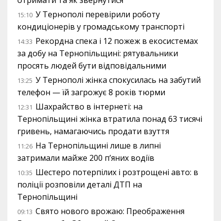
У Тернополі перевірили роботу
15:10
кондиціонерів у громадському транспорті
Рекордна спека і 12 пожеж в екосистемах
14:33
за добу на Тернопільщині: рятувальники
просять людей бути відповідальними
У Тернополі жінка спокусилась на забутий
13:25
телефон — їй загрожує 8 років тюрми
Шахрайство в інтернеті: на
12:31
Тернопільщині жінка втратила понад 63 тисячі
гривень, намагаючись продати взуття
На Тернопільщині лише в липні
11:26
затримали майже 200 п’яних водіїв
Шестеро потерпілих і розтрощені авто: в
10:35
поліції розповіли деталі ДТП на
Тернопільщині
Свято нового врожаю: Преображення
09:13