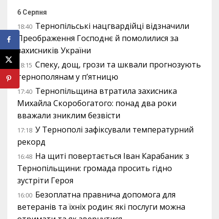
6 Серпня
Тернопільські нацгвардійці відзначили
18:40
Преображення Господнє й помолилися за
захисників України
Спеку, дощ, грози та шквали прогнозують
18:15
тернополянам у п’ятницю
Тернопільщина втратила захисника
17:40
Михайла Скоробогатого: понад два роки
вважали зниклим безвісти
У Тернополі зафіксували температурний
17:18
рекорд
На щиті повертається Іван Карабаник з
16:48
Тернопільщини: громада просить гідно
зустріти Героя
Безоплатна правнича допомога для
16:00
ветеранів та їхніх родин: які послуги можна
отримати та як звернутися