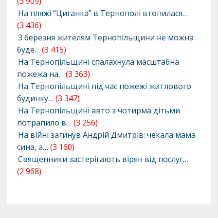
(3 909)
На пляжі “Циганка” в Тернополі втопилася…
(3 436)
З березня жителям Тернопільщини не можна
буде…
(3 415)
На Тернопільщині спалахнула масштабна
пожежа на…
(3 363)
На Тернопільщині під час пожежі житлового
будинку…
(3 347)
На Тернопільщині авто з чотирма дітьми
потрапило в…
(3 256)
На війні загинув Андрій Дмитрів: чекала мама
сина, а…
(3 160)
Священники застерігають вірян від послуг…
(2 968)