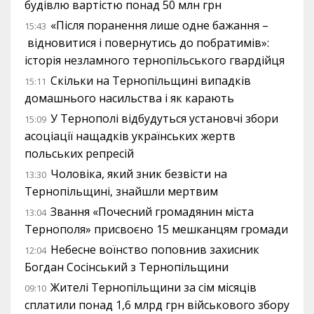
будівлю вартістю понад 50 млн грн
«Після поранення лише одне бажання –
15:43
відновитися і повернутись до побратимів»:
історія незламного тернопільського гвардійця
Скільки на Тернопільщині випадків
15:11
домашнього насильства і як карають
У Тернополі відбудуться установчі збори
15:09
асоціації нащадків українських жертв
польських репресій
Чоловіка, який зник безвісти на
13:30
Тернопільщині, знайшли мертвим
Звання «Почесний громадянин міста
13:04
Тернополя» присвоєно 15 мешканцям громади
Небесне воїнство поповнив захисник
12:04
Богдан Сосінський з Тернопільщини
Жителі Тернопільщини за сім місяців
09:10
сплатили понад 1,6 млрд грн військового збору