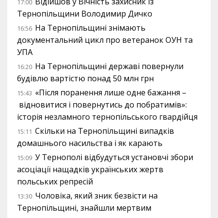
Відійшов у Вічність захисник із
17:00
Тернопільщини Володимир Дичко
На Тернопільщині знімають
16:56
документальний цикл про ветеранок ОУН та
УПА
На Тернопільщині державі повернули
16:20
будівлю вартістю понад 50 млн грн
«Після поранення лише одне бажання –
15:43
відновитися і повернутись до побратимів»:
історія незламного тернопільського гвардійця
Скільки на Тернопільщині випадків
15:11
домашнього насильства і як карають
У Тернополі відбудуться установчі збори
15:09
асоціації нащадків українських жертв
польських репресій
Чоловіка, який зник безвісти на
13:30
Тернопільщині, знайшли мертвим