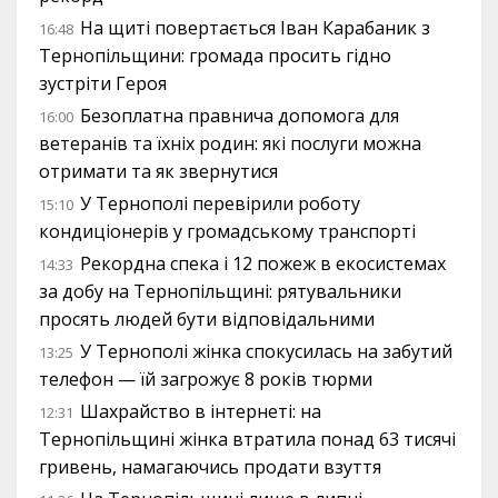
На щиті повертається Іван Карабаник з
16:48
Тернопільщини: громада просить гідно
зустріти Героя
Безоплатна правнича допомога для
16:00
ветеранів та їхніх родин: які послуги можна
отримати та як звернутися
У Тернополі перевірили роботу
15:10
кондиціонерів у громадському транспорті
Рекордна спека і 12 пожеж в екосистемах
14:33
за добу на Тернопільщині: рятувальники
просять людей бути відповідальними
У Тернополі жінка спокусилась на забутий
13:25
телефон — їй загрожує 8 років тюрми
Шахрайство в інтернеті: на
12:31
Тернопільщині жінка втратила понад 63 тисячі
гривень, намагаючись продати взуття