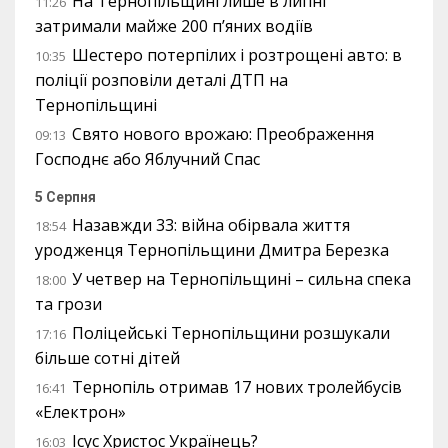
На Тернопільщині лише в липні
11:26
затримали майже 200 п’яних водіїв
Шестеро потерпілих і розтрощені авто: в
10:35
поліції розповіли деталі ДТП на
Тернопільщині
Свято нового врожаю: Преображення
09:13
Господнє або Яблучний Спас
5 Серпня
Назавжди 33: війна обірвала життя
18:54
уродженця Тернопільщини Дмитра Березка
У четвер на Тернопільщині – сильна спека
18:00
та грози
Поліцейські Тернопільщини розшукали
17:16
більше сотні дітей
Тернопіль отримав 17 нових тролейбусів
16:41
«Електрон»
Ісус Христос Українець?
16:03