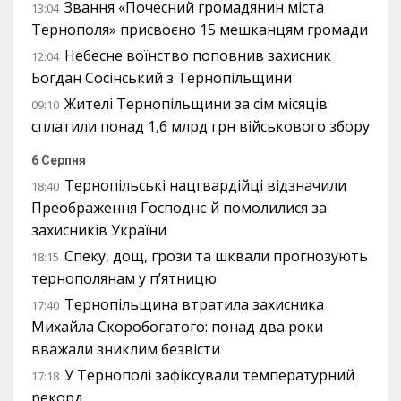
Звання «Почесний громадянин міста
13:04
Тернополя» присвоєно 15 мешканцям громади
Небесне воїнство поповнив захисник
12:04
Богдан Сосінський з Тернопільщини
Жителі Тернопільщини за сім місяців
09:10
сплатили понад 1,6 млрд грн військового збору
6 Серпня
Тернопільські нацгвардійці відзначили
18:40
Преображення Господнє й помолилися за
захисників України
Спеку, дощ, грози та шквали прогнозують
18:15
тернополянам у п’ятницю
Тернопільщина втратила захисника
17:40
Михайла Скоробогатого: понад два роки
вважали зниклим безвісти
У Тернополі зафіксували температурний
17:18
рекорд