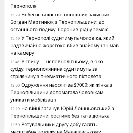
Тернополя
Небесне воїнство поповнив захисник
15:29
Богдан Мартинюк з Тернопільщини: до
останнього подиху боронив рідну землю
У Тернополі судитимуть чоловіка, який
15:19
надзвичайно жорстоко вбив знайому і знімав
на камеру
У спину — неповнолітньому, в око —
13:45
сусіду: тернополянина судитимуть за
стрілянину з пневматичного пістолета
Одруження наосліп за $7000: як жінка з
13:00
Тернопільщини допомагала чоловікам
уникати мобілізації
На війні загинув Юрій Лошньовський з
12:19
Тернопільщини: ростиме без тата донька
Рятувальники другу добу гасять
11:50
масштабну пожежу на Малашівському