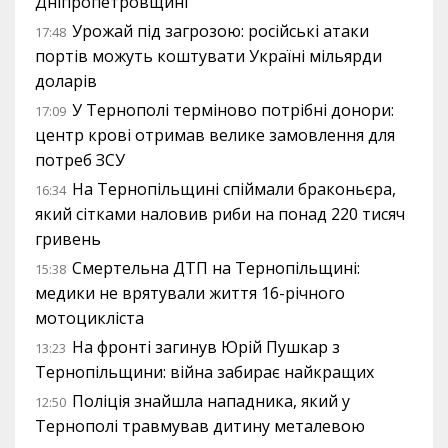
Дніпропетровщині
Урожай під загрозою: російські атаки
17:48
портів можуть коштувати Україні мільярди
доларів
У Тернополі терміново потрібні донори:
17:09
центр крові отримав велике замовлення для
потреб ЗСУ
На Тернопільщині спіймали браконьєра,
16:34
який сітками наловив риби на понад 220 тисяч
гривень
Смертельна ДТП на Тернопільщині:
15:38
медики не врятували життя 16-річного
мотоцикліста
На фронті загинув Юрій Пушкар з
13:23
Тернопільщини: війна забирає найкращих
Поліція знайшла нападника, який у
12:50
Тернополі травмував дитину металевою