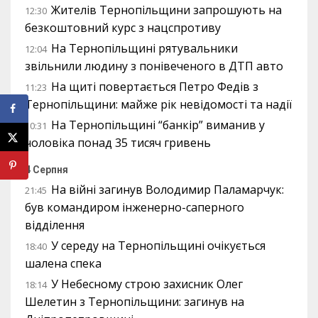
Жителів Тернопільщини запрошують на
12:30
безкоштовний курс з нацспротиву
На Тернопільщині рятувальники
12:04
звільнили людину з понівеченого в ДТП авто
На щиті повертається Петро Федів з
11:23
Тернопільщини: майже рік невідомості та надії
На Тернопільщині “банкір” виманив у
10:31
чоловіка понад 35 тисяч гривень
4 Серпня
На війні загинув Володимир Паламарчук:
21:45
був командиром інженерно-саперного
відділення
У середу на Тернопільщині очікується
18:40
шалена спека
У Небесному строю захисник Олег
18:14
Шелетин з Тернопільщини: загинув на