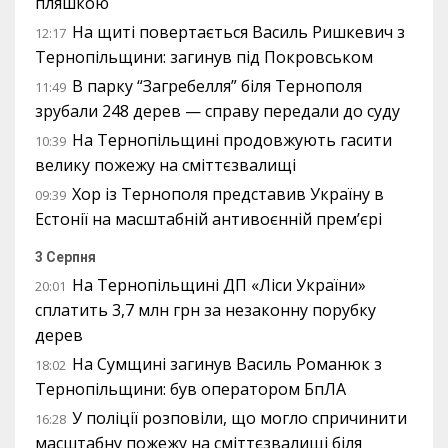
пляшкою
На щиті повертається Василь Ришкевич з
12:17
Тернопільщини: загинув під Покровськом
В парку “Загребелля” біля Тернополя
11:49
зрубали 248 дерев — справу передали до суду
На Тернопільщині продовжують гасити
10:39
велику пожежу на сміттєзвалищі
Хор із Тернополя представив Україну в
09:39
Естонії на масштабній антивоєнній прем’єрі
3 Серпня
На Тернопільщині ДП «Ліси України»
20:01
сплатить 3,7 млн грн за незаконну порубку
дерев
На Сумщині загинув Василь Романюк з
18:02
Тернопільщини: був оператором БпЛА
У поліції розповіли, що могло спричинити
16:28
масштабну пожежу на сміттєзвалищі біля