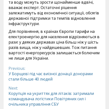
та воду можуть зрости щонайменше вдвічі,
вважає експерт. Остаточні рішення
залежатимуть від економічної ситуації, обсягів
державної підтримки та темпів відновлення
інфраструктури.
Для порівняння, в країнах Європи тарифи на
електроенергію для населення відрізняються в
рази: у деяких державах ціна більш ніж у шість
разів вища, ніж у найдешевших. Тож питання
вартості енергоресурсів залишається болючим
не лише для України.
Previous:
Continue
У Борщеві під час виїзної донації донорами
стали більше 40 людей
Reading
Next:
Корупція на укриттях для літаків: затримали
командувача логістики Повітряних сил і
очільника управління СБУ