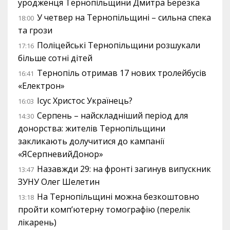
уродженця Тернопільщини Дмитра Березка
У четвер на Тернопільщині – сильна спека
18:00
та грози
Поліцейські Тернопільщини розшукали
17:16
більше сотні дітей
Тернопіль отримав 17 нових тролейбусів
16:41
«Електрон»
Ісус Христос Українець?
16:03
Серпень – найскладніший період для
14:30
донорства: жителів Тернопільщини
закликають долучитися до кампанії
«ЯСерпневийДонор»
Назавжди 29: на фронті загинув випускник
13:47
ЗУНУ Олег Шелетин
На Тернопільщині можна безкоштовно
13:18
пройти комп’ютерну томографію (перелік
лікарень)