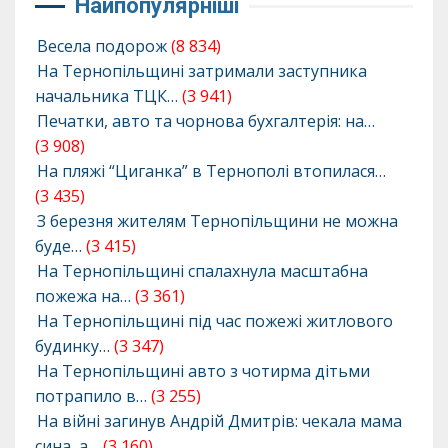
Найпопулярніші
Весела подорож
(8 834)
На Тернопільщині затримали заступника
начальника ТЦК…
(3 941)
Печатки, авто та чорнова бухгалтерія: на…
(3 908)
На пляжі “Циганка” в Тернополі втопилася…
(3 435)
З березня жителям Тернопільщини не можна
буде…
(3 415)
На Тернопільщині спалахнула масштабна
пожежа на…
(3 361)
На Тернопільщині під час пожежі житлового
будинку…
(3 347)
На Тернопільщині авто з чотирма дітьми
потрапило в…
(3 255)
На війні загинув Андрій Дмитрів: чекала мама
сина, а…
(3 160)