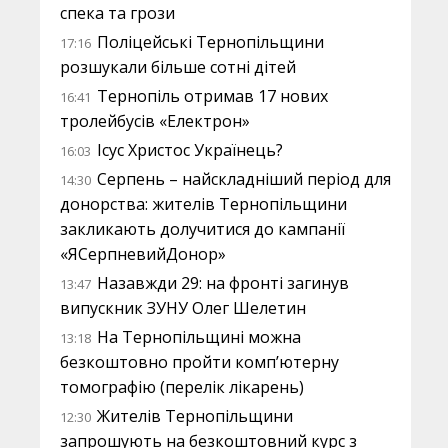
спека та грози
Поліцейські Тернопільщини
17:16
розшукали більше сотні дітей
Тернопіль отримав 17 нових
16:41
тролейбусів «Електрон»
Ісус Христос Українець?
16:03
Серпень – найскладніший період для
14:30
донорства: жителів Тернопільщини
закликають долучитися до кампанії
«ЯСерпневийДонор»
Назавжди 29: на фронті загинув
13:47
випускник ЗУНУ Олег Шелетин
На Тернопільщині можна
13:18
безкоштовно пройти комп’ютерну
томографію (перелік лікарень)
Жителів Тернопільщини
12:30
запрошують на безкоштовний курс з