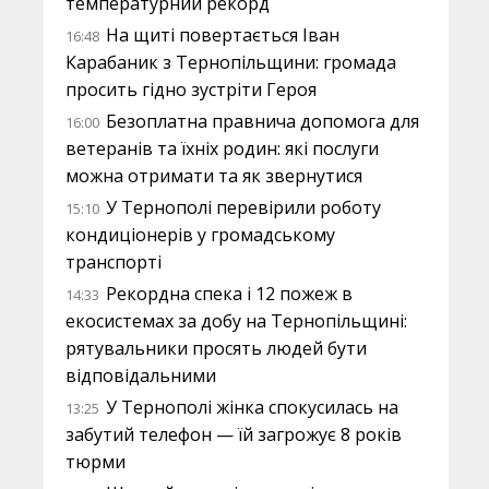
температурний рекорд
На щиті повертається Іван
16:48
Карабаник з Тернопільщини: громада
просить гідно зустріти Героя
Безоплатна правнича допомога для
16:00
ветеранів та їхніх родин: які послуги
можна отримати та як звернутися
У Тернополі перевірили роботу
15:10
кондиціонерів у громадському
транспорті
Рекордна спека і 12 пожеж в
14:33
екосистемах за добу на Тернопільщині:
рятувальники просять людей бути
відповідальними
У Тернополі жінка спокусилась на
13:25
забутий телефон — їй загрожує 8 років
тюрми