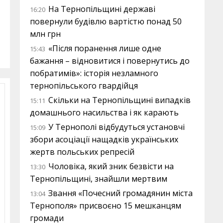
На Тернопільщині державі
16:20
повернули будівлю вартістю понад 50
млн грн
«Після поранення лише одне
15:43
бажання – відновитися і повернутись до
побратимів»: історія незламного
тернопільського гвардійця
Скільки на Тернопільщині випадків
15:11
домашнього насильства і як карають
У Тернополі відбудуться установчі
15:09
збори асоціації нащадків українських
жертв польських репресій
Чоловіка, який зник безвісти на
13:30
Тернопільщині, знайшли мертвим
Звання «Почесний громадянин міста
13:04
Тернополя» присвоєно 15 мешканцям
громади