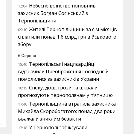
Небесне воїнство поповнив
12:04
захисник Богдан Сосінський з
Тернопільщини
Жителі Тернопільщини за сім місяців
09:10
сплатили понад 1,6 млрд грн військового
збору
6 Серпня
Тернопільські нацгвардійці
18:40
відзначили Преображення Господнє й
помолилися за захисників України
Спеку, дощ, грози та шквали
18:15
прогнозують тернополянам у п’ятницю
Тернопільщина втратила захисника
17:40
Михайла Скоробогатого: понад два роки
вважали зниклим безвісти
У Тернополі зафіксували
17:18