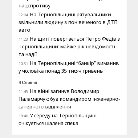
нацспротиву
На Тернопільщині рятувальники
12:04
звільнили людину з понівеченого в ДТП
авто
На щиті повертається Петро Федів з
11:23
Тернопільщини: майже рік невідомості
та надії
На Тернопільщині “банкір” виманив
10:31
у чоловіка понад 35 тисяч гривень
4 Серпня
На війні загинув Володимир
21:45
Паламарчук: був командиром інженерно-
саперного відділення
У середу на Тернопільщині
18:40
очікується шалена спека