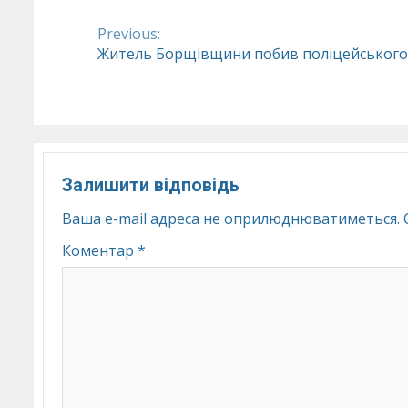
Previous:
Continue
Житель Борщівщини побив поліцейського
Reading
Залишити відповідь
Ваша e-mail адреса не оприлюднюватиметься.
Коментар
*