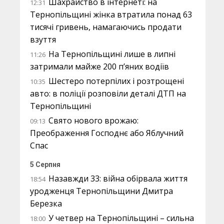
Шахрайство в інтернеті: на
12:31
Тернопільщині жінка втратила понад 63
тисячі гривень, намагаючись продати
взуття
На Тернопільщині лише в липні
11:26
затримали майже 200 п’яних водіїв
Шестеро потерпілих і розтрощені
10:35
авто: в поліції розповіли деталі ДТП на
Тернопільщині
Свято нового врожаю:
09:13
Преображення Господнє або Яблучний
Спас
5 Серпня
Назавжди 33: війна обірвала життя
18:54
уродженця Тернопільщини Дмитра
Березка
У четвер на Тернопільщині – сильна
18:00