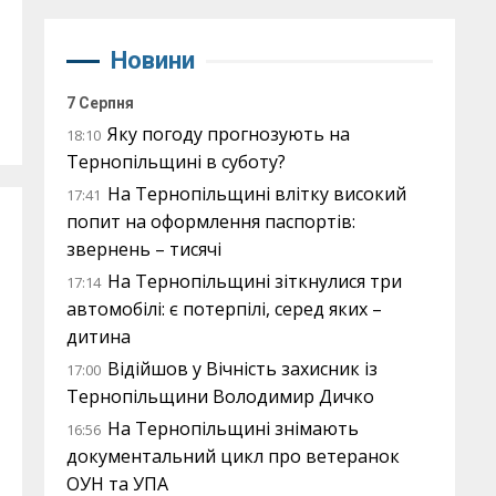
Новини
7 Серпня
Яку погоду прогнозують на
18:10
Тернопільщині в суботу?
На Тернопільщині влітку високий
17:41
попит на оформлення паспортів:
звернень – тисячі
На Тернопільщині зіткнулися три
17:14
автомобілі: є потерпілі, серед яких –
дитина
Відійшов у Вічність захисник із
17:00
Тернопільщини Володимир Дичко
На Тернопільщині знімають
16:56
документальний цикл про ветеранок
ОУН та УПА