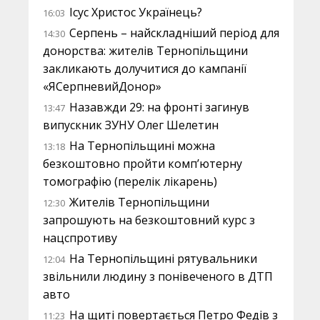
Ісус Христос Українець?
16:03
Серпень – найскладніший період для
14:30
донорства: жителів Тернопільщини
закликають долучитися до кампанії
«ЯСерпневийДонор»
Назавжди 29: на фронті загинув
13:47
випускник ЗУНУ Олег Шелетин
На Тернопільщині можна
13:18
безкоштовно пройти комп’ютерну
томографію (перелік лікарень)
Жителів Тернопільщини
12:30
запрошують на безкоштовний курс з
нацспротиву
На Тернопільщині рятувальники
12:04
звільнили людину з понівеченого в ДТП
авто
На щиті повертається Петро Федів з
11:23