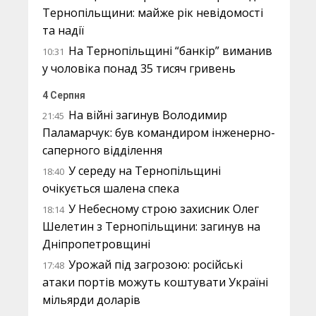
Тернопільщини: майже рік невідомості
та надії
На Тернопільщині “банкір” виманив
10:31
у чоловіка понад 35 тисяч гривень
4 Серпня
На війні загинув Володимир
21:45
Паламарчук: був командиром інженерно-
саперного відділення
У середу на Тернопільщині
18:40
очікується шалена спека
У Небесному строю захисник Олег
18:14
Шелетин з Тернопільщини: загинув на
Дніпропетровщині
Урожай під загрозою: російські
17:48
атаки портів можуть коштувати Україні
мільярди доларів