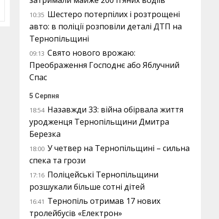
затримали майже 200 п’яних водіїв
Шестеро потерпілих і розтрощені
10:35
авто: в поліції розповіли деталі ДТП на
Тернопільщині
Свято нового врожаю:
09:13
Преображення Господнє або Яблучний
Спас
5 Серпня
Назавжди 33: війна обірвала життя
18:54
уродженця Тернопільщини Дмитра
Березка
У четвер на Тернопільщині – сильна
18:00
спека та грози
Поліцейські Тернопільщини
17:16
розшукали більше сотні дітей
Тернопіль отримав 17 нових
16:41
тролейбусів «Електрон»