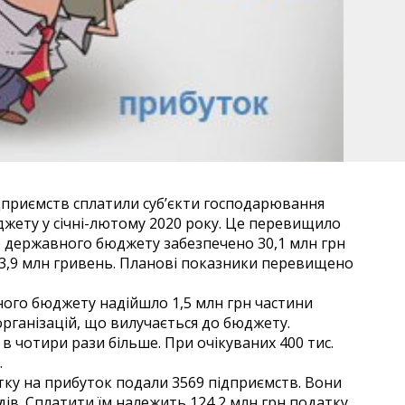
дприємств сплатили суб’єкти господарювання
джету у січні-лютому 2020 року. Це перевищило
До державного бюджету забезпечено 30,1 млн грн
 3,9 млн гривень. Планові показники перевищено
ного бюджету надійшло 1,5 млн грн частини
організацій, що вилучається до бюджету.
 чотири рази більше. При очікуваних 400 тис.
.
атку на прибуток подали 3569 підприємств. Вони
дів. Сплатити їм належить 124,2 млн грн податку