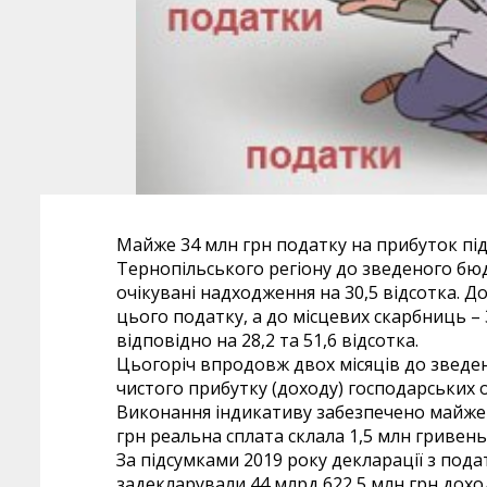
Майже 34 млн грн податку на прибуток пі
Тернопільського регіону до зведеного бю
очікувані надходження на 30,5 відсотка. 
цього податку, а до місцевих скарбниць –
відповідно на 28,2 та 51,6 відсотка.
Цьогоріч впродовж двох місяців до зведе
чистого прибутку (доходу) господарських 
Виконання індикативу забезпечено майже в
грн реальна сплата склала 1,5 млн гривень
За підсумками 2019 року декларації з под
задекларували 44 млрд 622,5 млн грн дохо