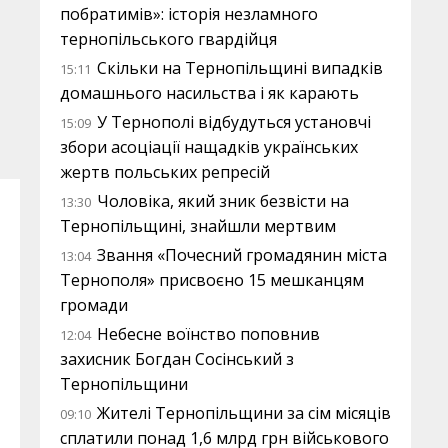
побратимів»: історія незламного
тернопільського гвардійця
Скільки на Тернопільщині випадків
15:11
домашнього насильства і як карають
У Тернополі відбудуться установчі
15:09
збори асоціації нащадків українських
жертв польських репресій
Чоловіка, який зник безвісти на
13:30
Тернопільщині, знайшли мертвим
Звання «Почесний громадянин міста
13:04
Тернополя» присвоєно 15 мешканцям
громади
Небесне воїнство поповнив
12:04
захисник Богдан Сосінський з
Тернопільщини
Жителі Тернопільщини за сім місяців
09:10
сплатили понад 1,6 млрд грн військового