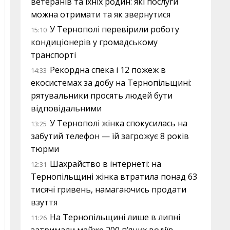
ветеранів та їхніх родин: які послуги
можна отримати та як звернутися
У Тернополі перевірили роботу
15:10
кондиціонерів у громадському
транспорті
Рекордна спека і 12 пожеж в
14:33
екосистемах за добу на Тернопільщині:
рятувальники просять людей бути
відповідальними
У Тернополі жінка спокусилась на
13:25
забутий телефон — їй загрожує 8 років
тюрми
Шахрайство в інтернеті: на
12:31
Тернопільщині жінка втратила понад 63
тисячі гривень, намагаючись продати
взуття
На Тернопільщині лише в липні
11:26