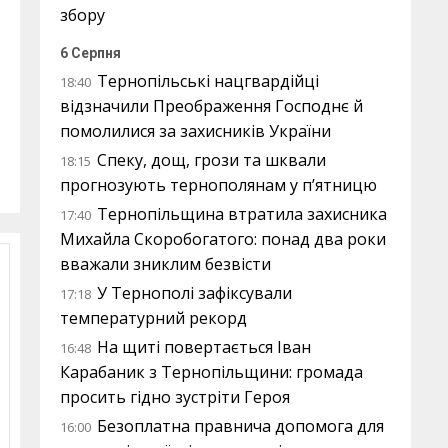
збору
6 Серпня
Тернопільські нацгвардійці
18:40
відзначили Преображення Господнє й
помолилися за захисників України
Спеку, дощ, грози та шквали
18:15
прогнозують тернополянам у п’ятницю
Тернопільщина втратила захисника
17:40
Михайла Скоробогатого: понад два роки
вважали зниклим безвісти
У Тернополі зафіксували
17:18
температурний рекорд
На щиті повертається Іван
16:48
Карабаник з Тернопільщини: громада
просить гідно зустріти Героя
Безоплатна правнича допомога для
16:00