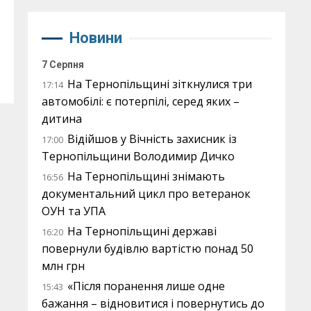
Новини
7 Серпня
На Тернопільщині зіткнулися три
17:14
автомобілі: є потерпілі, серед яких –
дитина
Відійшов у Вічність захисник із
17:00
Тернопільщини Володимир Дичко
На Тернопільщині знімають
16:56
документальний цикл про ветеранок
ОУН та УПА
На Тернопільщині державі
16:20
повернули будівлю вартістю понад 50
млн грн
«Після поранення лише одне
15:43
бажання – відновитися і повернутись до