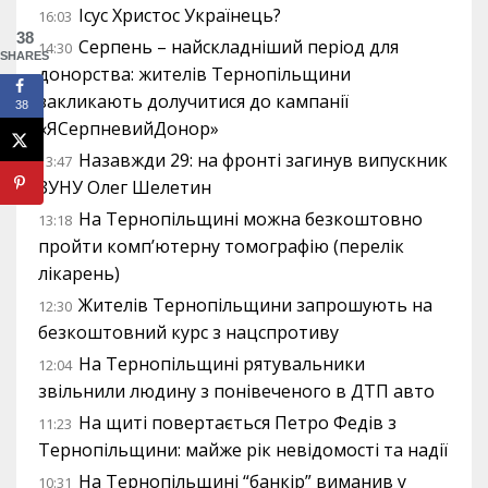
Ісус Христос Українець?
16:03
38
Серпень – найскладніший період для
14:30
SHARES
донорства: жителів Тернопільщини
закликають долучитися до кампанії
38
«ЯСерпневийДонор»
Назавжди 29: на фронті загинув випускник
13:47
ЗУНУ Олег Шелетин
На Тернопільщині можна безкоштовно
13:18
пройти комп’ютерну томографію (перелік
лікарень)
Жителів Тернопільщини запрошують на
12:30
безкоштовний курс з нацспротиву
На Тернопільщині рятувальники
12:04
звільнили людину з понівеченого в ДТП авто
На щиті повертається Петро Федів з
11:23
Тернопільщини: майже рік невідомості та надії
На Тернопільщині “банкір” виманив у
10:31