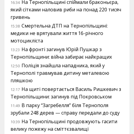
На Тернопільщині спіймали браконьєра,
16:34
який сітками наловив риби на понад 220 тисяч
гривень
Смертельна ДТП на Тернопільщині:
15:38
медики не врятували життя 16-річного
мотоцикліста
На фронті загинув Юрій Пушкар з
13:23
Тернопільщини: війна забирає найкращих
Поліція знайшла нападника, який у
12:50
Тернополі травмував дитину металевою
пляшкою
На щиті повертається Василь Ришкевич з
12:17
Тернопільщини: загинув під Покровськом
В парку “Загребелля” біля Тернополя
11:49
зрубали 248 дерев — справу передали до суду
На Тернопільщині продовжують гасити
10:39
велику пожежу на сміттєзвалищі