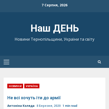
Skip
7 Серпня, 2026
to
content
Наш ДЕНЬ
Новини Тернопільщини, України та світу
Primary
Menu
НОВИНИ
УКРАЇНА
Не всі хочуть іти до армії
Антоніна Коляда
8 Березня, 2020
1 min read