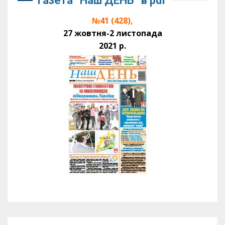
Газета “Наш ДЕНЬ” в pdf
№41 (428),
27 жовтня-2 листопада
2021 р.