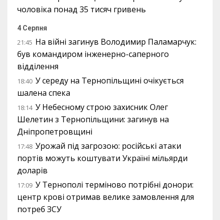
чоловіка понад 35 тисяч гривень
4 Серпня
На війні загинув Володимир Паламарчук:
21:45
був командиром інженерно-саперного
відділення
У середу на Тернопільщині очікується
18:40
шалена спека
У Небесному строю захисник Олег
18:14
Шелетин з Тернопільщини: загинув на
Дніпропетровщині
Урожай під загрозою: російські атаки
17:48
портів можуть коштувати Україні мільярди
доларів
У Тернополі терміново потрібні донори:
17:09
центр крові отримав велике замовлення для
потреб ЗСУ