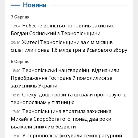
Новини
7 Серпня
Небесне воїнство поповнив захисник
12:04
Богдан Сосінський з Тернопільщини
Жителі Тернопільщини за сім місяців
09:10
сплатили понад 1,6 млрд грн військового збору
6 Серпня
Тернопільські нацгвардійці відзначили
18:40
Преображення Господнє й помолилися за
захисників України
Спеку, дощ, грози та шквали прогнозують
18:15
тернополянам у п’ятницю
Тернопільщина втратила захисника
17:40
Михайла Скоробогатого: понад два роки
вважали зниклим безвісти
У Тернополі зафіксували температурний
17:18