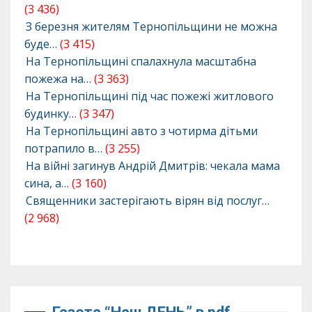
(3 436)
З березня жителям Тернопільщини не можна
буде…
(3 415)
На Тернопільщині спалахнула масштабна
пожежа на…
(3 363)
На Тернопільщині під час пожежі житлового
будинку…
(3 347)
На Тернопільщині авто з чотирма дітьми
потрапило в…
(3 255)
На війні загинув Андрій Дмитрів: чекала мама
сина, а…
(3 160)
Священники застерігають вірян від послуг…
(2 968)