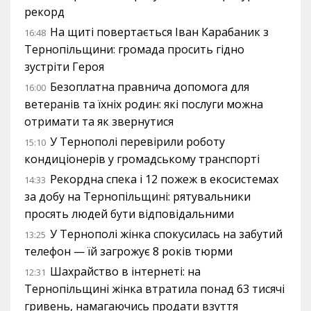
рекорд
На щиті повертається Іван Карабаник з
16:48
Тернопільщини: громада просить гідно
зустріти Героя
Безоплатна правнича допомога для
16:00
ветеранів та їхніх родин: які послуги можна
отримати та як звернутися
У Тернополі перевірили роботу
15:10
кондиціонерів у громадському транспорті
Рекордна спека і 12 пожеж в екосистемах
14:33
за добу на Тернопільщині: рятувальники
просять людей бути відповідальними
У Тернополі жінка спокусилась на забутий
13:25
телефон — їй загрожує 8 років тюрми
Шахрайство в інтернеті: на
12:31
Тернопільщині жінка втратила понад 63 тисячі
гривень, намагаючись продати взуття