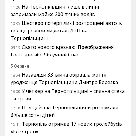
На Тернопільщині лише в липні
11:26
затримали майже 200 п’яних водіїв
Шестеро потерпілих і розтрощені авто: в
10:35
поліції розповіли деталі ДТП на
Тернопільщині
Свято нового врожаю: Преображення
09:13
Господнє або Яблучний Спас
5 Серпня
Назавжди 33: війна обірвала життя
18:54
уродженця Тернопільщини Дмитра Березка
У четвер на Тернопільщині – сильна спека
18:00
та грози
Поліцейські Тернопільщини розшукали
17:16
більше сотні дітей
Тернопіль отримав 17 нових тролейбусів
16:41
«Електрон»