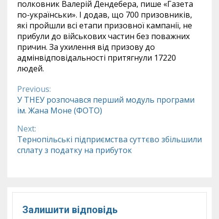
полковник Валерій Дендебера, пише «Газета
по-українськи». І додав, що 700 призовників,
які пройшли всі етапи призовної кампанії, не
прибули до військових частин без поважних
причин. За ухилення від призову до
адмінвідповідальності притягнули 17220
людей.
Previous:
Continue
У ТНЕУ розпочався перший модуль програми
ім. Жана Моне (ФОТО)
Reading
Next:
Тернопільські підприємства суттєво збільшили
сплату з податку на прибуток
Залишити відповідь