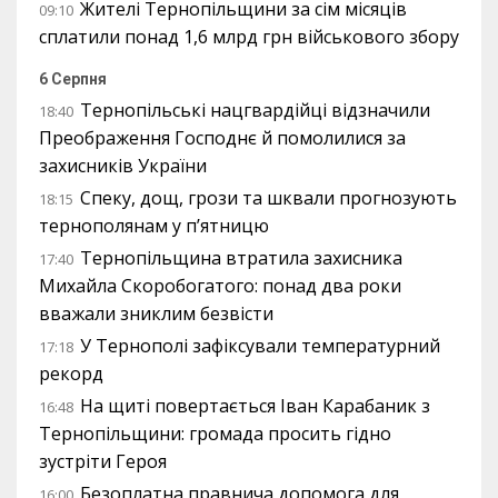
Жителі Тернопільщини за сім місяців
09:10
сплатили понад 1,6 млрд грн військового збору
6 Серпня
Тернопільські нацгвардійці відзначили
18:40
Преображення Господнє й помолилися за
захисників України
Спеку, дощ, грози та шквали прогнозують
18:15
тернополянам у п’ятницю
Тернопільщина втратила захисника
17:40
Михайла Скоробогатого: понад два роки
вважали зниклим безвісти
У Тернополі зафіксували температурний
17:18
рекорд
На щиті повертається Іван Карабаник з
16:48
Тернопільщини: громада просить гідно
зустріти Героя
Безоплатна правнича допомога для
16:00