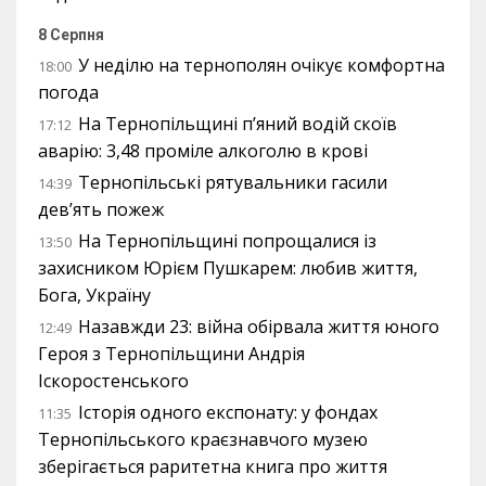
8 Серпня
У неділю на тернополян очікує комфортна
18:00
погода
На Тернопільщині п’яний водій скоїв
17:12
аварію: 3,48 проміле алкоголю в крові
Тернопільські рятувальники гасили
14:39
дев’ять пожеж
На Тернопільщині попрощалися із
13:50
захисником Юрієм Пушкарем: любив життя,
Бога, Україну
Назавжди 23: війна обірвала життя юного
12:49
Героя з Тернопільщини Андрія
Іскоростенського
Історія одного експонату: у фондах
11:35
Тернопільського краєзнавчого музею
зберігається раритетна книга про життя