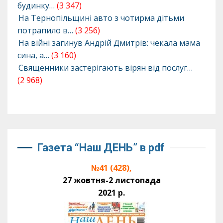
будинку…
(3 347)
На Тернопільщині авто з чотирма дітьми
потрапило в…
(3 256)
На війні загинув Андрій Дмитрів: чекала мама
сина, а…
(3 160)
Священники застерігають вірян від послуг…
(2 968)
Газета “Наш ДЕНЬ” в pdf
№41 (428),
27 жовтня-2 листопада
2021 р.