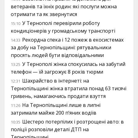
ветеранів та їхніх родин: які послуги можна
отримати та як звернутися
У Тернополі перевірили роботу
15:10
кондиціонерів у громадському транспорті
Рекордна спека і 12 пожеж в екосистемах
14:33
за добу на Тернопільщині: рятувальники
просять людей бути відповідальними
У Тернополі жінка спокусилась на забутий
13:25
телефон — їй загрожує 8 років тюрми
Шахрайство в інтернеті: на
12:31
Тернопільщині жінка втратила понад 63 тисячі
гривень, намагаючись продати взуття
На Тернопільщині лише в липні
11:26
затримали майже 200 п’яних водіїв
Шестеро потерпілих і розтрощені авто: в
10:35
поліції розповіли деталі ДТП на
Тернопільщині