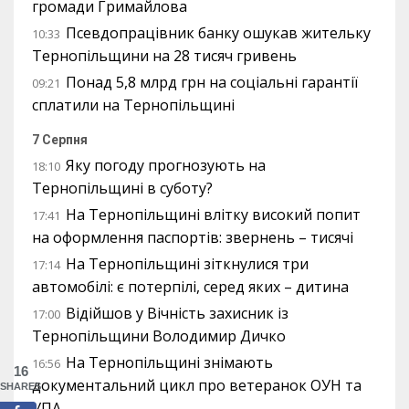
громади Гримайлова
Псевдопрацівник банку ошукав жительку
10:33
Тернопільщини на 28 тисяч гривень
Понад 5,8 млрд грн на соціальні гарантії
09:21
сплатили на Тернопільщині
7 Серпня
Яку погоду прогнозують на
18:10
Тернопільщині в суботу?
На Тернопільщині влітку високий попит
17:41
на оформлення паспортів: звернень – тисячі
На Тернопільщині зіткнулися три
17:14
автомобілі: є потерпілі, серед яких – дитина
Відійшов у Вічність захисник із
17:00
Тернопільщини Володимир Дичко
На Тернопільщині знімають
16:56
16
документальний цикл про ветеранок ОУН та
SHARES
УПА