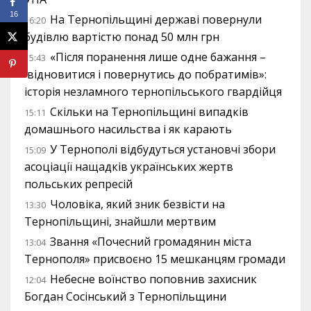
16
На Тернопільщині державі повернули
16:20
будівлю вартістю понад 50 млн грн
«Після поранення лише одне бажання –
15:43
відновитися і повернутись до побратимів»:
історія незламного тернопільського гвардійця
Скільки на Тернопільщині випадків
15:11
домашнього насильства і як карають
У Тернополі відбудуться установчі збори
15:09
асоціації нащадків українських жертв
польських репресій
Чоловіка, який зник безвісти на
13:30
Тернопільщині, знайшли мертвим
Звання «Почесний громадянин міста
13:04
Тернополя» присвоєно 15 мешканцям громади
Небесне воїнство поповнив захисник
12:04
Богдан Сосінський з Тернопільщини