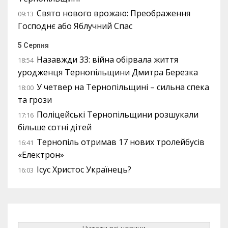
Свято нового врожаю: Преображення
09:13
Господнє або Яблучний Спас
5 Серпня
Назавжди 33: війна обірвала життя
18:54
уродженця Тернопільщини Дмитра Березка
У четвер на Тернопільщині – сильна спека
18:00
та грози
Поліцейські Тернопільщини розшукали
17:16
більше сотні дітей
Тернопіль отримав 17 нових тролейбусів
16:41
«Електрон»
Ісус Христос Українець?
16:03