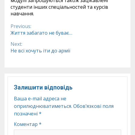
модулі запрошуються також зацікавлені
студенти інших спеціальностей та курсів
навчання.
Previous:
Continue
Життя забагато не буває…
Reading
Next:
Не всі хочуть іти до армії
Залишити відповідь
Ваша e-mail адреса не
оприлюднюватиметься.
Обов’язкові поля
позначені
*
Коментар
*