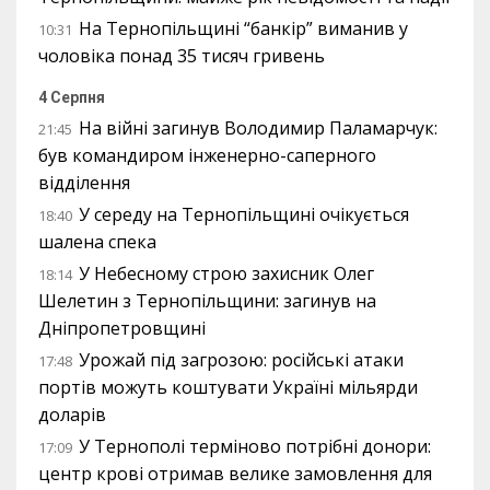
На Тернопільщині “банкір” виманив у
10:31
чоловіка понад 35 тисяч гривень
4 Серпня
На війні загинув Володимир Паламарчук:
21:45
був командиром інженерно-саперного
відділення
У середу на Тернопільщині очікується
18:40
шалена спека
У Небесному строю захисник Олег
18:14
Шелетин з Тернопільщини: загинув на
Дніпропетровщині
Урожай під загрозою: російські атаки
17:48
портів можуть коштувати Україні мільярди
доларів
У Тернополі терміново потрібні донори:
17:09
центр крові отримав велике замовлення для