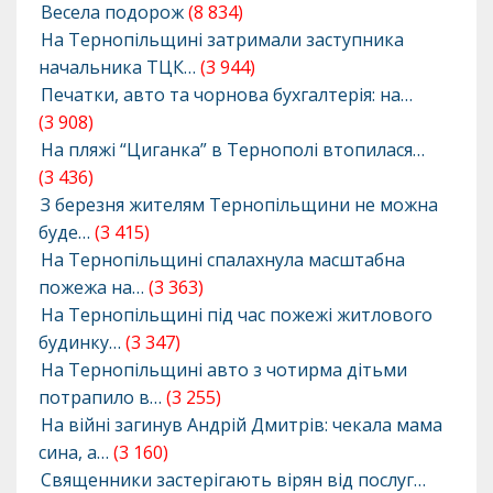
Весела подорож
(8 834)
На Тернопільщині затримали заступника
начальника ТЦК…
(3 944)
Печатки, авто та чорнова бухгалтерія: на…
(3 908)
На пляжі “Циганка” в Тернополі втопилася…
(3 436)
З березня жителям Тернопільщини не можна
буде…
(3 415)
На Тернопільщині спалахнула масштабна
пожежа на…
(3 363)
На Тернопільщині під час пожежі житлового
будинку…
(3 347)
На Тернопільщині авто з чотирма дітьми
потрапило в…
(3 255)
На війні загинув Андрій Дмитрів: чекала мама
сина, а…
(3 160)
Священники застерігають вірян від послуг…