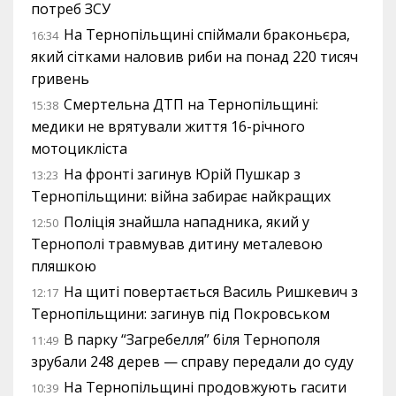
потреб ЗСУ
На Тернопільщині спіймали браконьєра,
16:34
який сітками наловив риби на понад 220 тисяч
гривень
Смертельна ДТП на Тернопільщині:
15:38
медики не врятували життя 16-річного
мотоцикліста
На фронті загинув Юрій Пушкар з
13:23
Тернопільщини: війна забирає найкращих
Поліція знайшла нападника, який у
12:50
Тернополі травмував дитину металевою
пляшкою
На щиті повертається Василь Ришкевич з
12:17
Тернопільщини: загинув під Покровськом
В парку “Загребелля” біля Тернополя
11:49
зрубали 248 дерев — справу передали до суду
На Тернопільщині продовжують гасити
10:39