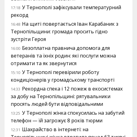
У Тернополі зафіксували температурний
17:18
рекорд
На щиті повертається Іван Карабаник з
16:48
Тернопільщини: громада просить гідно
зустріти Героя
Безоплатна правнича допомога для
16:00
ветеранів та їхніх родин: які послуги можна
отримати та як звернутися
У Тернополі перевірили роботу
15:10
кондиціонерів у громадському транспорті
Рекордна спека і 12 пожеж в екосистемах
14:33
за добу на Тернопільщині: рятувальники
просять людей бути відповідальними
У Тернополі жінка спокусилась на забутий
13:25
телефон — їй загрожує 8 років тюрми
Шахрайство в інтернеті: на
12:31