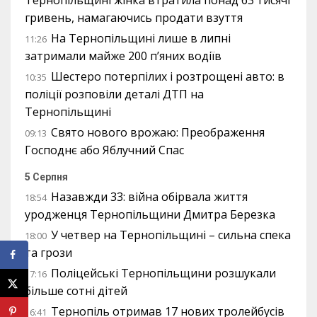
Тернопільщині жінка втратила понад 63 тисячі
гривень, намагаючись продати взуття
На Тернопільщині лише в липні
11:26
затримали майже 200 п’яних водіїв
Шестеро потерпілих і розтрощені авто: в
10:35
поліції розповіли деталі ДТП на
Тернопільщині
Свято нового врожаю: Преображення
09:13
Господнє або Яблучний Спас
5 Серпня
Назавжди 33: війна обірвала життя
18:54
уродженця Тернопільщини Дмитра Березка
У четвер на Тернопільщині – сильна спека
18:00
та грози
Поліцейські Тернопільщини розшукали
17:16
більше сотні дітей
Тернопіль отримав 17 нових тролейбусів
16:41