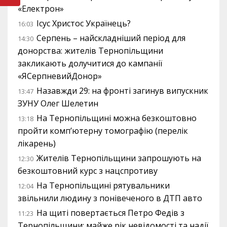
«Електрон»
Ісус Христос Українець?
16:03
Серпень – найскладніший період для
14:30
донорства: жителів Тернопільщини
закликають долучитися до кампанії
«ЯСерпневийДонор»
Назавжди 29: на фронті загинув випускник
13:47
ЗУНУ Олег Шелетин
На Тернопільщині можна безкоштовно
13:18
пройти комп’ютерну томографію (перелік
лікарень)
Жителів Тернопільщини запрошують на
12:30
безкоштовний курс з нацспротиву
На Тернопільщині рятувальники
12:04
звільнили людину з понівеченого в ДТП авто
На щиті повертається Петро Федів з
11:23
Тернопільщини: майже рік невідомості та надії