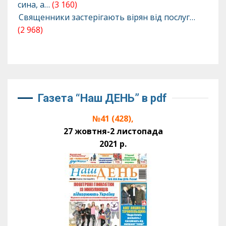
сина, а…
(3 160)
Священники застерігають вірян від послуг…
(2 968)
Газета “Наш ДЕНЬ” в pdf
№41 (428),
27 жовтня-2 листопада
2021 р.