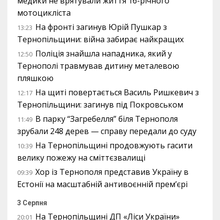
медики не врятували життя 16-річного
мотоцикліста
На фронті загинув Юрій Пушкар з
13:23
Тернопільщини: війна забирає найкращих
Поліція знайшла нападника, який у
12:50
Тернополі травмував дитину металевою
пляшкою
На щиті повертається Василь Ришкевич з
12:17
Тернопільщини: загинув під Покровськом
В парку “Загребелля” біля Тернополя
11:49
зрубали 248 дерев — справу передали до суду
На Тернопільщині продовжують гасити
10:39
велику пожежу на сміттєзвалищі
Хор із Тернополя представив Україну в
09:39
Естонії на масштабній антивоєнній прем’єрі
3 Серпня
На Тернопільщині ДП «Ліси України»
20:01