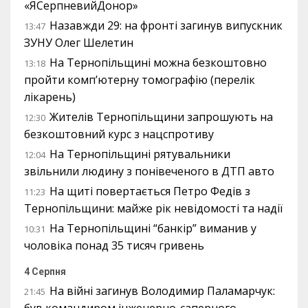
«ЯСерпневийДонор»
Назавжди 29: на фронті загинув випускник
13:47
ЗУНУ Олег Шелетин
На Тернопільщині можна безкоштовно
13:18
пройти комп’ютерну томографію (перелік
лікарень)
Жителів Тернопільщини запрошують на
12:30
безкоштовний курс з нацспротиву
На Тернопільщині рятувальники
12:04
звільнили людину з понівеченого в ДТП авто
На щиті повертається Петро Федів з
11:23
Тернопільщини: майже рік невідомості та надії
На Тернопільщині “банкір” виманив у
10:31
чоловіка понад 35 тисяч гривень
4 Серпня
На війні загинув Володимир Паламарчук:
21:45
був командиром інженерно-саперного