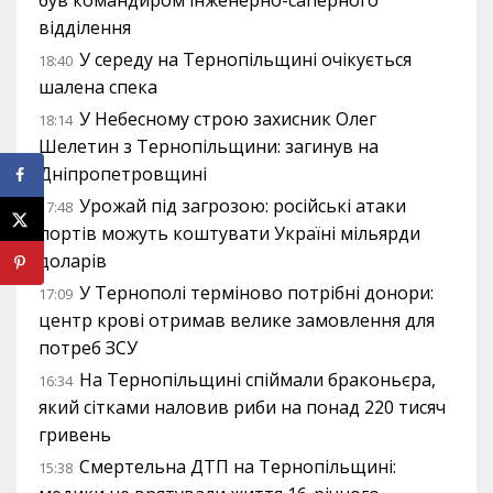
відділення
У середу на Тернопільщині очікується
18:40
шалена спека
У Небесному строю захисник Олег
18:14
Шелетин з Тернопільщини: загинув на
Дніпропетровщині
Урожай під загрозою: російські атаки
17:48
портів можуть коштувати Україні мільярди
доларів
У Тернополі терміново потрібні донори:
17:09
центр крові отримав велике замовлення для
потреб ЗСУ
На Тернопільщині спіймали браконьєра,
16:34
який сітками наловив риби на понад 220 тисяч
гривень
Смертельна ДТП на Тернопільщині:
15:38