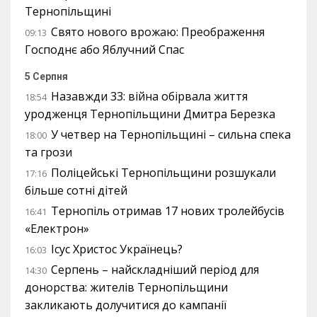
Тернопільщині
Свято нового врожаю: Преображення
09:13
Господнє або Яблучний Спас
5 Серпня
Назавжди 33: війна обірвала життя
18:54
уродженця Тернопільщини Дмитра Березка
У четвер на Тернопільщині – сильна спека
18:00
та грози
Поліцейські Тернопільщини розшукали
17:16
більше сотні дітей
Тернопіль отримав 17 нових тролейбусів
16:41
«Електрон»
Ісус Христос Українець?
16:03
Серпень – найскладніший період для
14:30
донорства: жителів Тернопільщини
закликають долучитися до кампанії