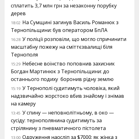
сплатить 3,7 млн грн за незаконну порубку
дерев
На Сумщині загинув Василь Романюк з
18:02
Тернопільщини: був оператором БпЛА
У поліції розповіли, що могло спричинити
16:28
масштабну пожежу на сміттєзвалищі біля
Тернополя
Небесне воїнство поповнив захисник
15:29
Богдан Мартинюк з Тернопільщини: до
останнього подиху боронив рідну землю
У Тернополі судитимуть чоловіка, який
15:19
надзвичайно жорстоко вбив знайому і знімав
на камеру
У спину — неповнолітньому, в око —
13:45
сусіду: тернополянина судитимуть за
стрілянину з пневматичного пістолета
Одруження наосліп за $7000: як жінка з
13:00