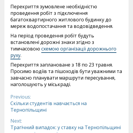
Перекриття зумовлене необхідністю
проведення робіт з підключення
багатоквартирного житлового будинку до
мереж водопостачання та водовідведення.
На період проведення робіт будуть
встановлені дорожні знаки згідно з
тимчасовою
схемою організації дорожнього
руху
.
Перекриття заплановане з 18 по 23 травня.
Просимо водіїв та пішоходів бути уважними та
завчасно планувати маршрути пересування,
наголошують у міськраді.
Previous:
Continue
Скільки студентів навчається на
Тернопільщині
Reading
Next:
Трагічний випадок: у ставку на Тернопільщині