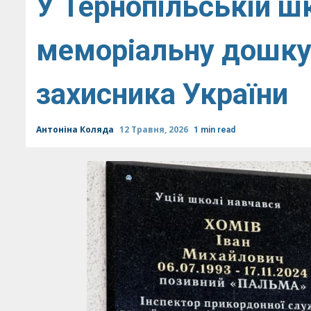
У Тернопільській ш
меморіальну дошку 
захисника України
Антоніна Коляда
12 Травня, 2026
1 min read