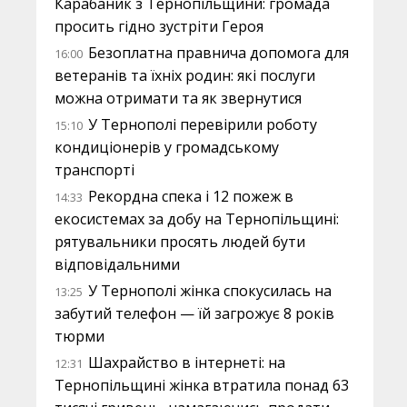
Карабаник з Тернопільщини: громада
просить гідно зустріти Героя
Безоплатна правнича допомога для
16:00
ветеранів та їхніх родин: які послуги
можна отримати та як звернутися
У Тернополі перевірили роботу
15:10
кондиціонерів у громадському
транспорті
Рекордна спека і 12 пожеж в
14:33
екосистемах за добу на Тернопільщині:
рятувальники просять людей бути
відповідальними
У Тернополі жінка спокусилась на
13:25
забутий телефон — їй загрожує 8 років
тюрми
Шахрайство в інтернеті: на
12:31
Тернопільщині жінка втратила понад 63