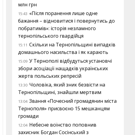
млн грн
«Після поранення лише одне
15:43
бажання – відновитися і повернутись до
побратимів»: історія незламного
тернопільського гвардійця
Скільки на Тернопільщині випадків
15:11
домашнього насильства і як карають
У Тернополі відбудуться установчі
15:09
збори асоціації нащадків українських
жертв польських репресій
Чоловіка, який зник безвісти на
13:30
Тернопільщині, знайшли мертвим
Звання «Почесний громадянин міста
13:04
Тернополя» присвоєно 15 мешканцям
громади
Небесне воїнство поповнив
12:04
захисник Богдан Сосінський з