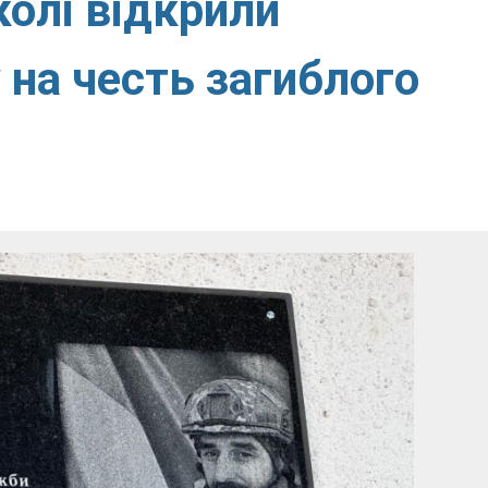
колі відкрили
на честь загиблого