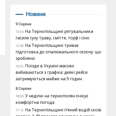
Новини
9 Серпня
На Тернопільщині рятувальники
13:54
гасили суху траву, сміття, торф і сіно
На Тернопільщині триває
12:00
підготовка до опалювального сезону: що
зроблено
Поїзди в Україні масово
10:22
вибиваються з графіка: деякі рейси
затримуються майже на 9 годин
8 Серпня
У неділю на тернополян очікує
18:00
комфортна погода
На Тернопільщині п’яний водій скоїв
17:12