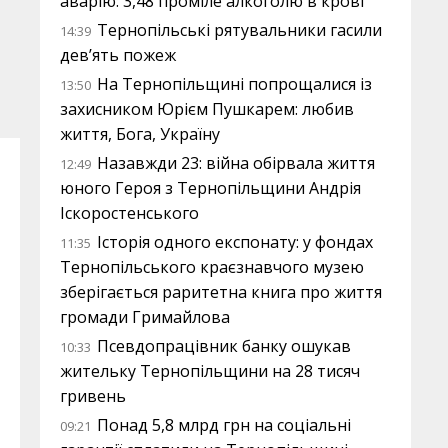
аварію: 3,48 проміле алкоголю в крові
Тернопільські рятувальники гасили
14:39
дев’ять пожеж
На Тернопільщині попрощалися із
13:50
захисником Юрієм Пушкарем: любив
життя, Бога, Україну
Назавжди 23: війна обірвала життя
12:49
юного Героя з Тернопільщини Андрія
Іскоростенського
Історія одного експонату: у фондах
11:35
Тернопільського краєзнавчого музею
зберігається раритетна книга про життя
громади Гримайлова
Псевдопрацівник банку ошукав
10:33
жительку Тернопільщини на 28 тисяч
гривень
Понад 5,8 млрд грн на соціальні
09:21