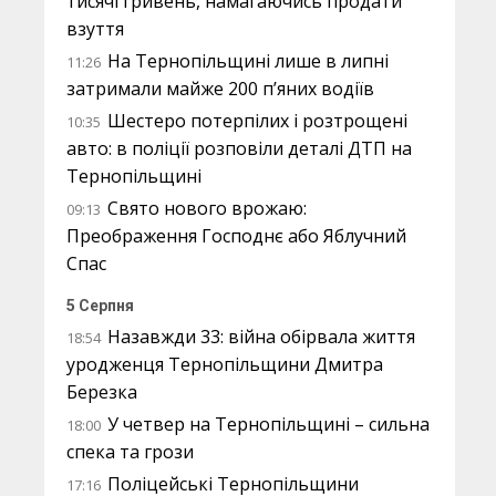
тисячі гривень, намагаючись продати
взуття
На Тернопільщині лише в липні
11:26
затримали майже 200 п’яних водіїв
Шестеро потерпілих і розтрощені
10:35
авто: в поліції розповіли деталі ДТП на
Тернопільщині
Свято нового врожаю:
09:13
Преображення Господнє або Яблучний
Спас
5 Серпня
Назавжди 33: війна обірвала життя
18:54
уродженця Тернопільщини Дмитра
Березка
У четвер на Тернопільщині – сильна
18:00
спека та грози
Поліцейські Тернопільщини
17:16