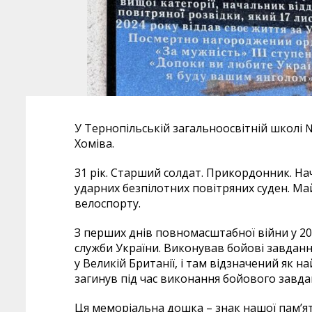
У Тернопільській загальноосвітній школі 
Хоміва.
31 рік. Старший солдат. Прикордонник. На
ударних безпілотних повітряних суден. Ма
велоспорту.
З перших днів повномасштабної війни у 2
служби України. Виконував бойові завдан
у Великій Британії, і там відзначений як н
загинув під час виконання бойового завда
Ця меморіальна дошка – знак нашої пам’яті