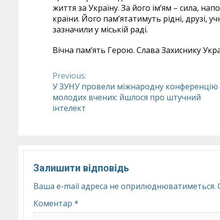
життя за Україну. За його ім’ям – сила, нап
країни. Його пам’ятатимуть рідні, друзі, у
зазначили у міській раді.
Вічна пам’ять Герою. Слава Захиснику Укра
Previous:
Continue
У ЗУНУ провели міжнародну конференцію
молодих вчених: йшлося про штучний
Reading
інтелект
Залишити відповідь
Ваша e-mail адреса не оприлюднюватиметься.
Коментар
*