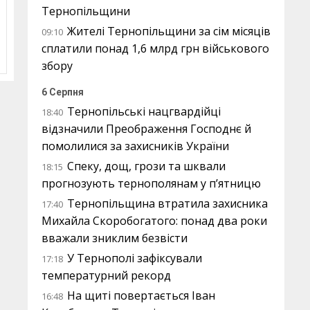
Тернопільщини
Жителі Тернопільщини за сім місяців
09:10
сплатили понад 1,6 млрд грн військового
збору
6 Серпня
Тернопільські нацгвардійці
18:40
відзначили Преображення Господнє й
помолилися за захисників України
Спеку, дощ, грози та шквали
18:15
прогнозують тернополянам у п’ятницю
Тернопільщина втратила захисника
17:40
Михайла Скоробогатого: понад два роки
вважали зниклим безвісти
У Тернополі зафіксували
17:18
температурний рекорд
На щиті повертається Іван
16:48