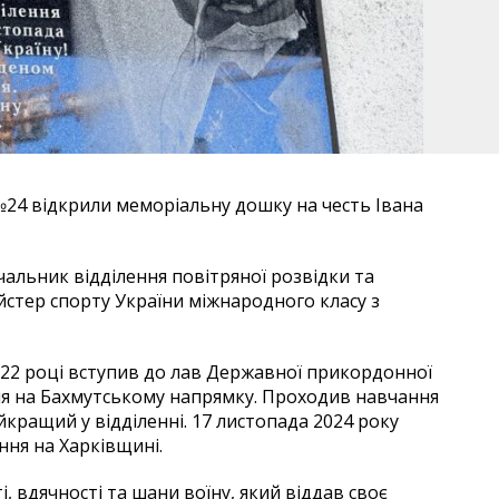
№24 відкрили меморіальну дошку на честь Івана
чальник відділення повітряної розвідки та
йстер спорту України міжнародного класу з
022 році вступив до лав Державної прикордонної
ня на Бахмутському напрямку. Проходив навчання
айкращий у відділенні. 17 листопада 2024 року
ння на Харківщині.
, вдячності та шани воїну, який віддав своє