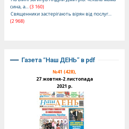
сина, а…
(3 160)
Священники застерігають вірян від послуг…
(2 968)
Газета “Наш ДЕНЬ” в pdf
№41 (428),
27 жовтня-2 листопада
2021 р.