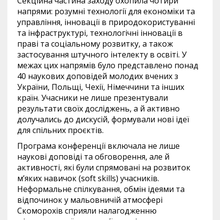
Секційна частина заходу охопила чотири
напрями: розумні технології для економіки та
управління, інновації в природокористуванні
та інфраструктурі, технологічні інновації в
праві та соціальному розвитку, а також
застосування штучного інтелекту в освіті. У
межах цих напрямів було представлено понад
40 наукових доповідей молодих вчених з
України, Польщі, Чехії, Німеччини та інших
країн. Учасники не лише презентували
результати своїх досліджень, а й активно
долучались до дискусій, формували нові ідеї
для спільних проєктів.
Програма конференції включала не лише
наукові доповіді та обговорення, але й
активності, які були спрямовані на розвиток
м’яких навичок (soft skills) учасників.
Неформальне спілкування, обмін ідеями та
відпочинок у мальовничій атмосфері
Скоморохів сприяли налагодженню