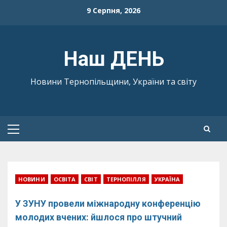
Skip
9 Серпня, 2026
to
content
Наш ДЕНЬ
Новини Тернопільщини, України та світу
Primary
Menu
НОВИНИ
ОСВІТА
СВІТ
ТЕРНОПІЛЛЯ
УКРАЇНА
У ЗУНУ провели міжнародну конференцію
молодих вчених: йшлося про штучний