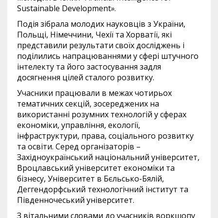
Sustainable Development
»
.
Подія зібрала молодих науковців з України,
Польщі, Німеччини, Чехії та Хорватії, які
представили результати своїх досліджень і
поділились напрацюваннями у сфері штучного
інтелекту та його застосування задля
досягнення цілей сталого розвитку.
Учасники працювали в межах чотирьох
тематичних секцій, зосереджених на
використанні розумних технологій у сферах
економіки, управління, екології,
інфраструктури, права, соціального розвитку
та освіти. Серед організаторів –
Західноукраїнський національний університет,
Вроцлавський університет економіки та
бізнесу, Університет в Бєльсько-Бялій,
Деггендорфський технологічний інститут та
Південночеський університет.
З вітальними словами до учасників воркшопу