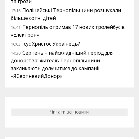
та грози
Поліцейські Тернопільщини розшукали
17:16
більше сотні дітей
Тернопіль отримав 17 нових тролейбусів
16:41
«Електрон»
Ісус Христос Українець?
16:03
Серпень – найскладніший період для
14:30
донорства: жителів Тернопільщини
закликають долучитися до кампанії
«ЯСерпневийДонор»
Читати всі новини