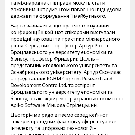
та міжнародна співпраця можуть стати
важливим інструментом повоєнної відбудови
держави та формування її майбутнього.
Варто зазначити, що протягом існування
конференції її кей-нот спікерами виступали
провідні науковці та практики міжнародного
рівня. Серед них – професор Артур Рот із
Вроцлавського університету економіки та
бізнесу, професор Фридерик Цолль –
представник Ягеллонського університету та
Оснабрюцького університету, Артур Скочилас
– представник KGHM Cuprum Research and
Development Centre Ltd. та аспірант
Вроцлавського університету економіки та
бізнесу, а також директор української компанії
Apiko Software Микола Стрілецький.
Цьогоріч ми радо вітаємо серед кей-нот
спікерів провідних фахівців у сфері штучного
інтелекту та цифрових технологій –
представників хорватської та польської