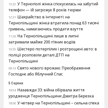
У Тернополі жінка спокусилась на забутий
13:25
телефон — їй загрожує 8 років тюрми
Шахрайство в інтернеті: на
12:31
Тернопільщині жінка втратила понад 63 тисячі
гривень, намагаючись продати взуття
На Тернопільщині лише в липні
11:26
затримали майже 200 п’яних водіїв
Шестеро потерпілих і розтрощені авто: в
10:35
поліції розповіли деталі ДТП на
Тернопільщині
Свято нового врожаю: Преображення
09:13
Господнє або Яблучний Спас
5 Серпня
Назавжди 33: війна обірвала життя
18:54
уродженця Тернопільщини Дмитра Березка
У четвер на Тернопільщині – сильна спека
18:00