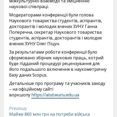
міжкультурної взаємодії та зміцненню
наукової співпраці.
Модераторами конференції були голова
Наукового товариства студентів, аспірантів,
докторантів і молодих вчених ЗУНУ Ганна
Поперечна, секретар Наукового товариства
студентів, аспірантів, докторантів і молодих
вчених ЗУНУ Олег Піцун.
За результатами роботи конференції було
сформовано збірник наукових праць, котрий
буде підданий процедурі рецензування для
його подальшого включення в наукометричну
базу даних Scopus.
Детальніше про програму та учасників заходу
– на офіційному сайті
воркшопу
https://aisd.wunu.edu.ua
Previous:
Continue
Майже 860 млн грн на потреби війська