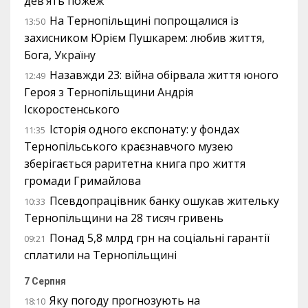
дев’ять пожеж
На Тернопільщині попрощалися із
13:50
захисником Юрієм Пушкарем: любив життя,
Бога, Україну
Назавжди 23: війна обірвала життя юного
12:49
Героя з Тернопільщини Андрія
Іскоростенського
Історія одного експонату: у фондах
11:35
Тернопільського краєзнавчого музею
зберігається раритетна книга про життя
громади Гримайлова
Псевдопрацівник банку ошукав жительку
10:33
Тернопільщини на 28 тисяч гривень
Понад 5,8 млрд грн на соціальні гарантії
09:21
сплатили на Тернопільщині
7 Серпня
Яку погоду прогнозують на
18:10