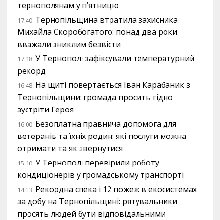
тернополянам у п’ятницю
Тернопільщина втратила захисника
17:40
Михайла Скоробогатого: понад два роки
вважали зниклим безвісти
У Тернополі зафіксували температурний
17:18
рекорд
На щиті повертається Іван Карабаник з
16:48
Тернопільщини: громада просить гідно
зустріти Героя
Безоплатна правнича допомога для
16:00
ветеранів та їхніх родин: які послуги можна
отримати та як звернутися
У Тернополі перевірили роботу
15:10
кондиціонерів у громадському транспорті
Рекордна спека і 12 пожеж в екосистемах
14:33
за добу на Тернопільщині: рятувальники
просять людей бути відповідальними