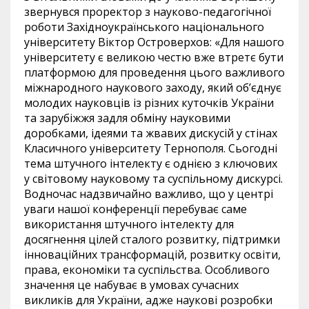
звернувся проректор з науково-педагогічної
роботи Західноукраїнського національного
університету Віктор Островерхов: «Для нашого
університету є великою честю вже втретє бути
платформою для проведення цього важливого
міжнародного наукового заходу, який об’єднує
молодих науковців із різних куточків України
та зарубіжжя задля обміну науковими
доробками, ідеями та жвавих дискусій у стінах
Класичного університету Тернополя. Сьогодні
тема штучного інтелекту є однією з ключових
у світовому науковому та суспільному дискурсі.
Водночас надзвичайно важливо, що у центрі
уваги нашої конференції перебуває саме
використання штучного інтелекту для
досягнення цілей сталого розвитку, підтримки
інноваційних трансформацій, розвитку освіти,
права, економіки та суспільства. Особливого
значення це набуває в умовах сучасних
викликів для України, адже наукові розробки