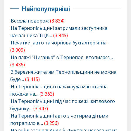
Найпопулярніші
Весела подорож
(8 834)
На Тернопільщині затримали заступника
начальника ТЦК…
(3 945)
Печатки, авто та чорнова бухгалтерія: на…
(3 909)
На пляжі “Циганка” в Тернополі втопилася…
(3 436)
З березня жителям Тернопільщини не можна
буде…
(3 415)
На Тернопільщині спалахнула масштабна
пожежа на…
(3 363)
На Тернопільщині під час пожежі житлового
будинку…
(3 347)
На Тернопільщині авто з чотирма дітьми
потрапило в…
(3 256)
На війні загинув Андрій Дмитрів: чекала мама