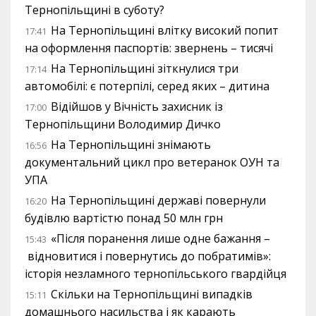
Тернопільщині в суботу?
На Тернопільщині влітку високий попит
17:41
на оформлення паспортів: звернень – тисячі
На Тернопільщині зіткнулися три
17:14
автомобілі: є потерпілі, серед яких – дитина
Відійшов у Вічність захисник із
17:00
Тернопільщини Володимир Дичко
На Тернопільщині знімають
16:56
документальний цикл про ветеранок ОУН та
УПА
На Тернопільщині державі повернули
16:20
будівлю вартістю понад 50 млн грн
«Після поранення лише одне бажання –
15:43
відновитися і повернутись до побратимів»:
історія незламного тернопільського гвардійця
Скільки на Тернопільщині випадків
15:11
домашнього насильства і як карають