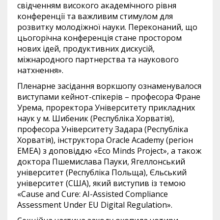
свідченням високого академічного рівня
конференції та важливим стимулом для
розвитку молодіжної науки. Переконаний, що
цьогорічна конференція стане простором
нових ідей, продуктивних дискусій,
міжнародного партнерства та наукового
натхнення».
Пленарне засідання воркшопу ознаменувалося
виступами кейнот-спікерів – професора Фране
Урема, проректора Університету прикладних
наук у м. Шибеник (Республіка Хорватія),
професора Університету Задара (Республіка
Хорватія), інструктора Oracle Academy (регіон
EMEA) з доповіддю «Eco Minds Project», а також
доктора Пшемислава Пауки, Ягеллонський
університет (Республіка Польща), Єльський
університет (США), який виступив із темою
«Cause and Cure: AI-Assisted Compliance
Assessment Under EU Digital Regulation».