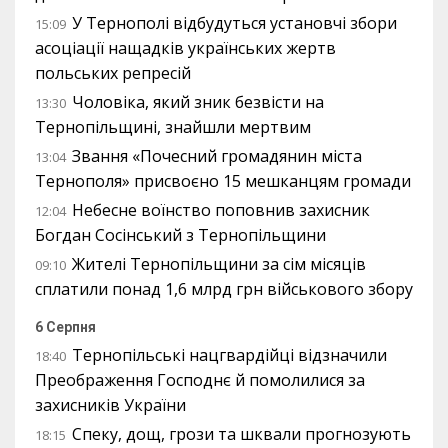
У Тернополі відбудуться установчі збори
15:09
асоціації нащадків українських жертв
польських репресій
Чоловіка, який зник безвісти на
13:30
Тернопільщині, знайшли мертвим
Звання «Почесний громадянин міста
13:04
Тернополя» присвоєно 15 мешканцям громади
Небесне воїнство поповнив захисник
12:04
Богдан Сосінський з Тернопільщини
Жителі Тернопільщини за сім місяців
09:10
сплатили понад 1,6 млрд грн військового збору
6 Серпня
Тернопільські нацгвардійці відзначили
18:40
Преображення Господнє й помолилися за
захисників України
Спеку, дощ, грози та шквали прогнозують
18:15