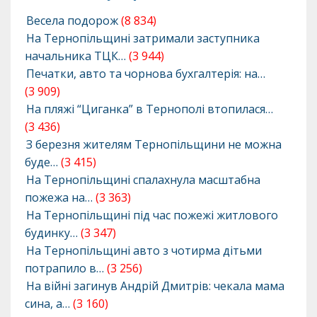
Весела подорож
(8 834)
На Тернопільщині затримали заступника
начальника ТЦК…
(3 944)
Печатки, авто та чорнова бухгалтерія: на…
(3 909)
На пляжі “Циганка” в Тернополі втопилася…
(3 436)
З березня жителям Тернопільщини не можна
буде…
(3 415)
На Тернопільщині спалахнула масштабна
пожежа на…
(3 363)
На Тернопільщині під час пожежі житлового
будинку…
(3 347)
На Тернопільщині авто з чотирма дітьми
потрапило в…
(3 256)
На війні загинув Андрій Дмитрів: чекала мама
сина, а…
(3 160)