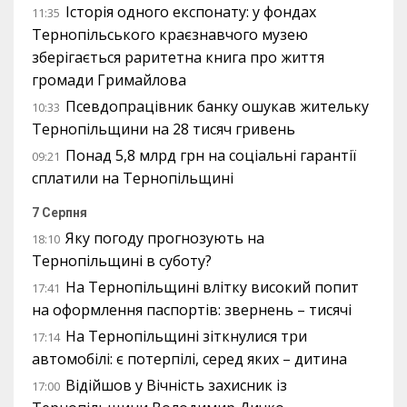
Історія одного експонату: у фондах
11:35
Тернопільського краєзнавчого музею
зберігається раритетна книга про життя
громади Гримайлова
Псевдопрацівник банку ошукав жительку
10:33
Тернопільщини на 28 тисяч гривень
Понад 5,8 млрд грн на соціальні гарантії
09:21
сплатили на Тернопільщині
7 Серпня
Яку погоду прогнозують на
18:10
Тернопільщині в суботу?
На Тернопільщині влітку високий попит
17:41
на оформлення паспортів: звернень – тисячі
На Тернопільщині зіткнулися три
17:14
автомобілі: є потерпілі, серед яких – дитина
Відійшов у Вічність захисник із
17:00