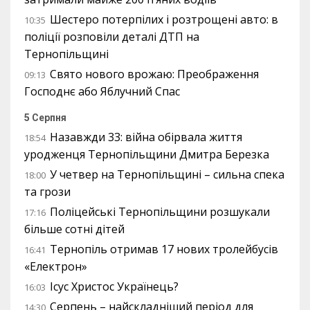
Шестеро потерпілих і розтрощені авто: в
10:35
поліції розповіли деталі ДТП на
Тернопільщині
Свято нового врожаю: Преображення
09:13
Господнє або Яблучний Спас
5 Серпня
Назавжди 33: війна обірвала життя
18:54
уродженця Тернопільщини Дмитра Березка
У четвер на Тернопільщині – сильна спека
18:00
та грози
Поліцейські Тернопільщини розшукали
17:16
більше сотні дітей
Тернопіль отримав 17 нових тролейбусів
16:41
«Електрон»
Ісус Христос Українець?
16:03
Серпень – найскладніший період для
14:30