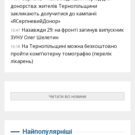
донорства: жителів Тернопільщини
закликають долучитися до кампанії
«ЯСерпневийДонор»
Назавжди 29: на фронті загинув випускник
13:47
ЗУНУ Олег Шелетин
На Тернопільщині можна безкоштовно
13:18
пройти комп’ютерну томографію (перелік
лікарень)
Читати всі новини
Найпопулярніші