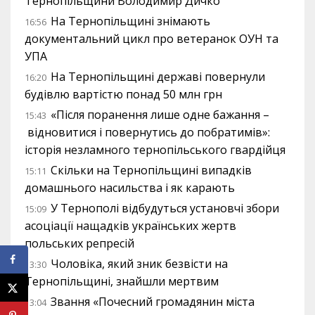
Тернопільщини Володимир Дичко
На Тернопільщині знімають
16:56
документальний цикл про ветеранок ОУН та
УПА
На Тернопільщині державі повернули
16:20
будівлю вартістю понад 50 млн грн
«Після поранення лише одне бажання –
15:43
відновитися і повернутись до побратимів»:
історія незламного тернопільського гвардійця
Скільки на Тернопільщині випадків
15:11
домашнього насильства і як карають
У Тернополі відбудуться установчі збори
15:09
асоціації нащадків українських жертв
польських репресій
Чоловіка, який зник безвісти на
13:30
Тернопільщині, знайшли мертвим
Звання «Почесний громадянин міста
13:04