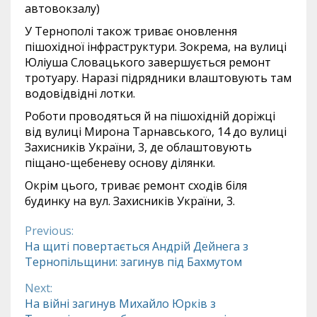
автовокзалу)
У Тернополі також триває оновлення
пішохідної інфраструктури. Зокрема, на вулиці
Юліуша Словацького завершується ремонт
тротуару. Наразі підрядники влаштовують там
водовідвідні лотки.
Роботи проводяться й на пішохідній доріжці
від вулиці Мирона Тарнавського, 14 до вулиці
Захисників України, 3, де облаштовують
піщано-щебеневу основу ділянки.
Окрім цього, триває ремонт сходів біля
будинку на вул. Захисників України, 3.
Previous:
Continue
На щиті повертається Андрій Дейнега з
Тернопільщини: загинув під Бахмутом
Reading
Next:
На війні загинув Михайло Юрків з