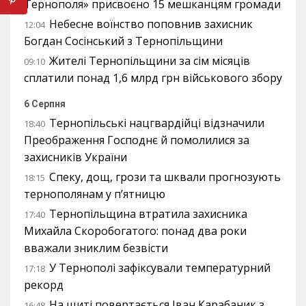
Тернополя» присвоєно 15 мешканцям громади
Небесне воїнство поповнив захисник
12:04
Богдан Сосінський з Тернопільщини
Жителі Тернопільщини за сім місяців
09:10
сплатили понад 1,6 млрд грн військового збору
6 Серпня
Тернопільські нацгвардійці відзначили
18:40
Преображення Господнє й помолилися за
захисників України
Спеку, дощ, грози та шквали прогнозують
18:15
тернополянам у п’ятницю
Тернопільщина втратила захисника
17:40
Михайла Скоробогатого: понад два роки
вважали зниклим безвісти
У Тернополі зафіксували температурний
17:18
рекорд
На щиті повертається Іван Карабаник з
16:48