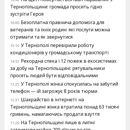
Тернопільщини: громада просить гідно
зустріти Героя
Безоплатна правнича допомога для
16:00
ветеранів та їхніх родин: які послуги можна
отримати та як звернутися
У Тернополі перевірили роботу
15:10
кондиціонерів у громадському транспорті
Рекордна спека і 12 пожеж в екосистемах
14:33
за добу на Тернопільщині: рятувальники
просять людей бути відповідальними
У Тернополі жінка спокусилась на забутий
13:25
телефон — їй загрожує 8 років тюрми
Шахрайство в інтернеті: на
12:31
Тернопільщині жінка втратила понад 63 тисячі
гривень, намагаючись продати взуття
На Тернопільщині лише в липні
11:26
затримали майже 200 п’яних водіїв