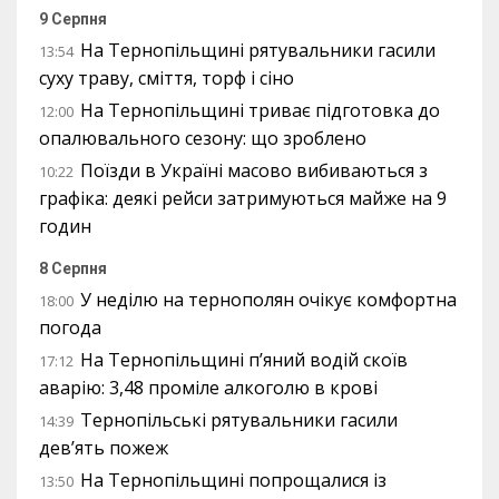
9 Серпня
На Тернопільщині рятувальники гасили
13:54
суху траву, сміття, торф і сіно
На Тернопільщині триває підготовка до
12:00
опалювального сезону: що зроблено
Поїзди в Україні масово вибиваються з
10:22
графіка: деякі рейси затримуються майже на 9
годин
8 Серпня
У неділю на тернополян очікує комфортна
18:00
погода
На Тернопільщині п’яний водій скоїв
17:12
аварію: 3,48 проміле алкоголю в крові
Тернопільські рятувальники гасили
14:39
дев’ять пожеж
На Тернопільщині попрощалися із
13:50