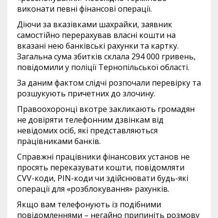
виконати певні фінансові операції.
Діючи за вказівками шахрайки, заявник
самостійно перерахував власні кошти на
вказані нею банківські рахунки та картку.
Загальна сума збитків склала 294 000 гривень,
повідомили у поліції Тернопільської області.
За даним фактом слідчі розпочали перевірку та
розшукують причетних до злочину.
Правоохоронці вкотре закликають громадян
не довіряти телефонним дзвінкам від
невідомих осіб, які представляються
працівниками банків.
Справжні працівники фінансових установ не
просять переказувати кошти, повідомляти
CVV-коди, PIN-коди чи здійснювати будь-які
операції для «розблокування» рахунків.
Якщо вам телефонують із подібними
повідомленнями – негайно припиніть розмову