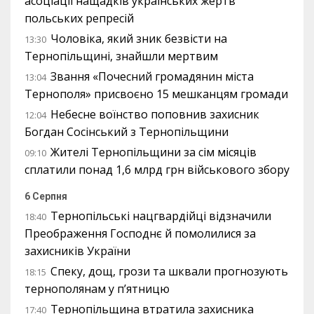
асоціації нащадків українських жертв
польських репресій
Чоловіка, який зник безвісти на
13:30
Тернопільщині, знайшли мертвим
Звання «Почесний громадянин міста
13:04
Тернополя» присвоєно 15 мешканцям громади
Небесне воїнство поповнив захисник
12:04
Богдан Сосінський з Тернопільщини
Жителі Тернопільщини за сім місяців
09:10
сплатили понад 1,6 млрд грн військового збору
6 Серпня
Тернопільські нацгвардійці відзначили
18:40
Преображення Господнє й помолилися за
захисників України
Спеку, дощ, грози та шквали прогнозують
18:15
тернополянам у п’ятницю
Тернопільщина втратила захисника
17:40