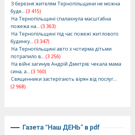
З березня жителям Тернопільщини не можна
буде…
(3 415)
На Тернопільщині спалахнула масштабна
пожежа на…
(3 363)
На Тернопільщині під час пожежі житлового
будинку…
(3 347)
На Тернопільщині авто з чотирма дітьми
потрапило в…
(3 256)
На війні загинув Андрій Дмитрів: чекала мама
сина, а…
(3 160)
Священники застерігають вірян від послуг…
(2 968)
Газета “Наш ДЕНЬ” в pdf