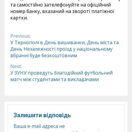
та самостійно зателефонуйте на офіційний
номер банку, вказаний на звороті платіжної
картки.
Previous:
Continue
У Тернополі в День вишиванки, День міста та
День Незалежності проїзд у національному
Reading
вбранні буде безкоштовним
Next:
У ЗУНУ проведуть благодійний футбольний
матч між студентами та викладачами
Залишити відповідь
Ваша e-mail адреса не