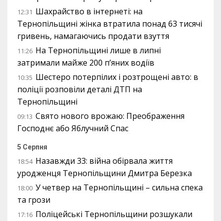
Шахрайство в інтернеті: на
12:31
Тернопільщині жінка втратила понад 63 тисячі
гривень, намагаючись продати взуття
На Тернопільщині лише в липні
11:26
затримали майже 200 п’яних водіїв
Шестеро потерпілих і розтрощені авто: в
10:35
поліції розповіли деталі ДТП на
Тернопільщині
Свято нового врожаю: Преображення
09:13
Господнє або Яблучний Спас
5 Серпня
Назавжди 33: війна обірвала життя
18:54
уродженця Тернопільщини Дмитра Березка
У четвер на Тернопільщині – сильна спека
18:00
та грози
Поліцейські Тернопільщини розшукали
17:16