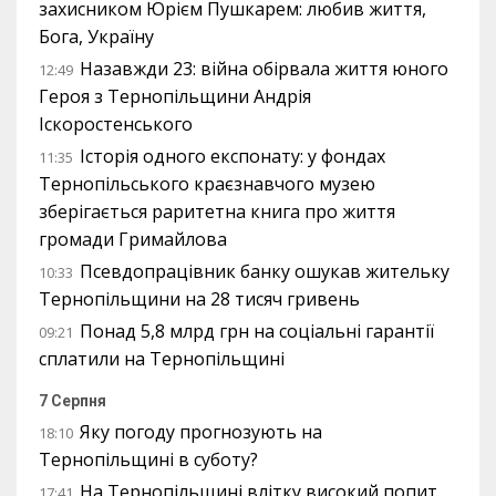
захисником Юрієм Пушкарем: любив життя,
Бога, Україну
Назавжди 23: війна обірвала життя юного
12:49
Героя з Тернопільщини Андрія
Іскоростенського
Історія одного експонату: у фондах
11:35
Тернопільського краєзнавчого музею
зберігається раритетна книга про життя
громади Гримайлова
Псевдопрацівник банку ошукав жительку
10:33
Тернопільщини на 28 тисяч гривень
Понад 5,8 млрд грн на соціальні гарантії
09:21
сплатили на Тернопільщині
7 Серпня
Яку погоду прогнозують на
18:10
Тернопільщині в суботу?
На Тернопільщині влітку високий попит
17:41