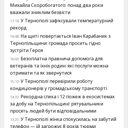
Михайла Скоробогатого: понад два роки
вважали зниклим безвісти
У Тернополі зафіксували температурний
17:18
рекорд
На щиті повертається Іван Карабаник з
16:48
Тернопільщини: громада просить гідно
зустріти Героя
Безоплатна правнича допомога для
16:00
ветеранів та їхніх родин: які послуги можна
отримати та як звернутися
У Тернополі перевірили роботу
15:10
кондиціонерів у громадському транспорті
Рекордна спека і 12 пожеж в екосистемах
14:33
за добу на Тернопільщині: рятувальники
просять людей бути відповідальними
У Тернополі жінка спокусилась на забутий
13:25
телефон — їй загрожує 8 років тюрми