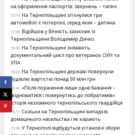
на оформлення паспортів: звернень – тисячі
На Тернопільщині зіткнулися три
17:14
автомобілі: є потерпілі, серед яких – дитина
Відійшов у Вічність захисник із
17:00
Тернопільщини Володимир Дичко
На Тернопільщині знімають
16:56
документальний цикл про ветеранок ОУН та
УПА
На Тернопільщині державі повернули
16:20
будівлю вартістю понад 50 млн грн
«Після поранення лише одне бажання –
15:43
відновитися і повернутись до побратимів»:
історія незламного тернопільського гвардійця
Скільки на Тернопільщині випадків
15:11
домашнього насильства і як карають
У Тернополі відбудуться установчі збори
15:09