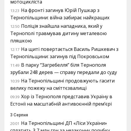
мотоцикліста
На фронті загинув Юрій Пушкар з
13:23
Тернопільщини: війна забирає найкращих
Поліція знайшла нападника, який у
12:50
Тернополі травмував дитину металевою
пляшкою
На щиті повертається Василь Ришкевич з
12:17
Тернопільщини: загинув під Покровськом
В парку “Загребелля” біля Тернополя
11:49
зрубали 248 дерев — справу передали до суду
На Тернопільщині продовжують гасити
10:39
велику пожежу на сміттєзвалищі
Хор із Тернополя представив Україну в
09:39
Естонії на масштабній антивоєнній прем’єрі
3 Серпня
На Тернопільщині ДП «Ліси України»
20:01
сплатить 3,7 млн грн за незаконну порубку