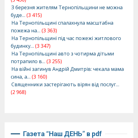
З березня жителям Тернопільщини не можна
буде…
(3 415)
На Тернопільщині спалахнула масштабна
пожежа на…
(3 363)
На Тернопільщині під час пожежі житлового
будинку…
(3 347)
На Тернопільщині авто з чотирма дітьми
потрапило в…
(3 255)
На війні загинув Андрій Дмитрів: чекала мама
сина, а…
(3 160)
Священники застерігають вірян від послуг…
(2 968)
Газета “Наш ДЕНЬ” в pdf