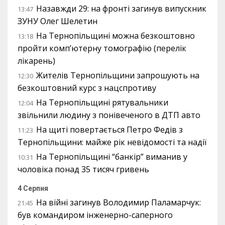
Назавжди 29: на фронті загинув випускник
13:47
ЗУНУ Олег Шелетин
На Тернопільщині можна безкоштовно
13:18
пройти комп’ютерну томографію (перелік
лікарень)
Жителів Тернопільщини запрошують на
12:30
безкоштовний курс з нацспротиву
На Тернопільщині рятувальники
12:04
звільнили людину з понівеченого в ДТП авто
На щиті повертається Петро Федів з
11:23
Тернопільщини: майже рік невідомості та надії
На Тернопільщині “банкір” виманив у
10:31
чоловіка понад 35 тисяч гривень
4 Серпня
На війні загинув Володимир Паламарчук:
21:45
був командиром інженерно-саперного