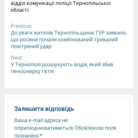
відділ комунікації поліції Тернопільської
області.
Previous:
Continue
До уваги жителів Тернопільщини: ГУР заявило,
що росіяни почали комбінований тривалий
Reading
повітряний удар
Next:
У Тернополі розшукують водія, який збив
пенсіонерку і втік
Залишити відповідь
Ваша e-mail адреса не
оприлюднюватиметься.
Обов’язкові поля
позначені
*