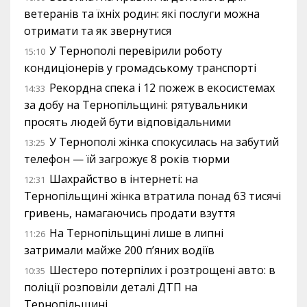
ветеранів та їхніх родин: які послуги можна
отримати та як звернутися
У Тернополі перевірили роботу
15:10
кондиціонерів у громадському транспорті
Рекордна спека і 12 пожеж в екосистемах
14:33
за добу на Тернопільщині: рятувальники
просять людей бути відповідальними
У Тернополі жінка спокусилась на забутий
13:25
телефон — їй загрожує 8 років тюрми
Шахрайство в інтернеті: на
12:31
Тернопільщині жінка втратила понад 63 тисячі
гривень, намагаючись продати взуття
На Тернопільщині лише в липні
11:26
затримали майже 200 п’яних водіїв
Шестеро потерпілих і розтрощені авто: в
10:35
поліції розповіли деталі ДТП на
Тернопільщині