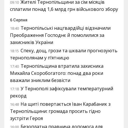
Жителі Тернопільщини за сім місяців
09:10
сплатили понад 1,6 млрд грн військового збору
6 Серпня
Тернопільські нацгвардійці відзначили
18:40
Преображення Господнє й помолилися за
захисників України
Спеку, дощ, грози та шквали прогнозують
18:15
тернополянам у п’ятницю
Тернопільщина втратила захисника
17:40
Михайла Скоробогатого: понад два роки
вважали зниклим безвісти
У Тернополі зафіксували температурний
17:18
рекорд
На щиті повертається Іван Карабаник з
16:48
Тернопільщини: громада просить гідно
зустріти Героя
Безоплатна правнича допомога для
16:00