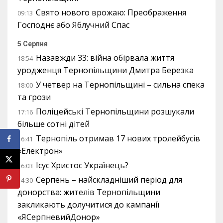
Свято нового врожаю: Преображення
09:13
Господнє або Яблучний Спас
5 Серпня
Назавжди 33: війна обірвала життя
18:54
уродженця Тернопільщини Дмитра Березка
У четвер на Тернопільщині – сильна спека
18:00
та грози
Поліцейські Тернопільщини розшукали
17:16
більше сотні дітей
Тернопіль отримав 17 нових тролейбусів
16:41
«Електрон»
Ісус Христос Українець?
16:03
Серпень – найскладніший період для
14:30
донорства: жителів Тернопільщини
закликають долучитися до кампанії
«ЯСерпневийДонор»