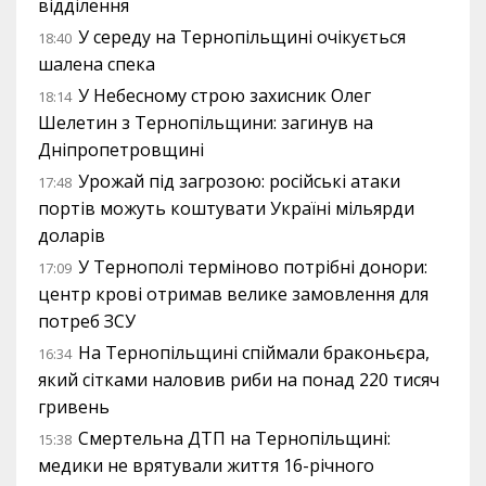
відділення
У середу на Тернопільщині очікується
18:40
шалена спека
У Небесному строю захисник Олег
18:14
Шелетин з Тернопільщини: загинув на
Дніпропетровщині
Урожай під загрозою: російські атаки
17:48
портів можуть коштувати Україні мільярди
доларів
У Тернополі терміново потрібні донори:
17:09
центр крові отримав велике замовлення для
потреб ЗСУ
На Тернопільщині спіймали браконьєра,
16:34
який сітками наловив риби на понад 220 тисяч
гривень
Смертельна ДТП на Тернопільщині:
15:38
медики не врятували життя 16-річного