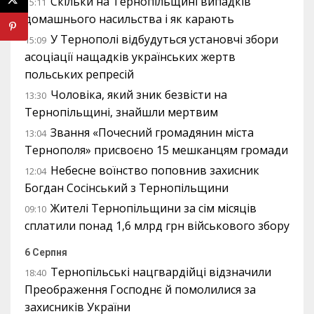
Скільки на Тернопільщині випадків
15:11
домашнього насильства і як карають
У Тернополі відбудуться установчі збори
15:09
асоціації нащадків українських жертв
польських репресій
Чоловіка, який зник безвісти на
13:30
Тернопільщині, знайшли мертвим
Звання «Почесний громадянин міста
13:04
Тернополя» присвоєно 15 мешканцям громади
Небесне воїнство поповнив захисник
12:04
Богдан Сосінський з Тернопільщини
Жителі Тернопільщини за сім місяців
09:10
сплатили понад 1,6 млрд грн військового збору
6 Серпня
Тернопільські нацгвардійці відзначили
18:40
Преображення Господнє й помолилися за
захисників України