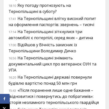
Яку погоду прогнозують на
18:10
Тернопільщині в суботу?
На Тернопільщині влітку високий попит
17:41
на оформлення паспортів: звернень – тисячі
На Тернопільщині зіткнулися три
17:14
автомобілі: є потерпілі, серед яких – дитина
Відійшов у Вічність захисник із
17:00
Тернопільщини Володимир Дичко
На Тернопільщині знімають
16:56
документальний цикл про ветеранок ОУН та
УПА
На Тернопільщині державі повернули
16:20
будівлю вартістю понад 50 млн грн
«Після поранення лише одне бажання –
15:43
відновитися і повернутись до побратимів»:
історія незламного тернопільського гвардійця