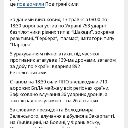
це
повідомили
Повітряні сили.
За даними військових, 13 травня з 08:00 по
18:30 ворог запустив по Україні 753 ударні
безпілотники різних типів: “Шахеди”, зокрема
реактивні, “Гербера”, Італмас”, імітатори типу
“Пародія”.
З урахуванням нічної атаки, під час якої
противник атакував 139-ма дронами, загалом
за добу по Україні вдарили 892
безпілотниками.
Станом на 18:30 сили ППО знешкодили 710
ворожих БпЛА майже у всіх регіонах країни.
Зафіксовано влучання 36 ударних дронів, а
також падіння уламків – на 26 локаціях.
За словами президента Володимира
Зеленського, влучання відбулися в Закарпатті,
на Львівщині, на Волині, у Франківську,