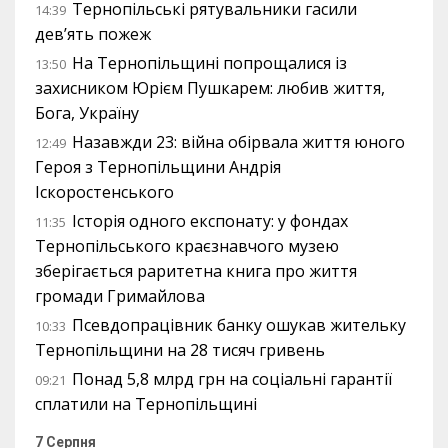
Тернопільські рятувальники гасили
14:39
дев’ять пожеж
На Тернопільщині попрощалися із
13:50
захисником Юрієм Пушкарем: любив життя,
Бога, Україну
Назавжди 23: війна обірвала життя юного
12:49
Героя з Тернопільщини Андрія
Іскоростенського
Історія одного експонату: у фондах
11:35
Тернопільського краєзнавчого музею
зберігається раритетна книга про життя
громади Гримайлова
Псевдопрацівник банку ошукав жительку
10:33
Тернопільщини на 28 тисяч гривень
Понад 5,8 млрд грн на соціальні гарантії
09:21
сплатили на Тернопільщині
7 Серпня