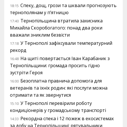
Спеку, дощ, грози та шквали прогнозують
18:15
тернополянам у п’ятницю
Тернопільщина втратила захисника
17:40
Михайла Скоробогатого: понад два роки
вважали зниклим безвісти
У Тернополі зафіксували температурний
17:18
рекорд
На щиті повертається Іван Карабаник з
16:48
Тернопільщини: громада просить гідно
зустріти Героя
Безоплатна правнича допомога для
16:00
ветеранів та їхніх родин: які послуги можна
отримати та як звернутися
У Тернополі перевірили роботу
15:10
кондиціонерів у громадському транспорті
Рекордна спека і 12 пожеж в екосистемах
14:33
за добу на Тернопільщині: рятувальники