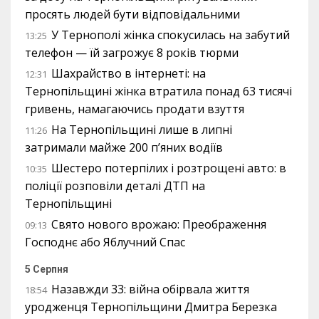
просять людей бути відповідальними
У Тернополі жінка спокусилась на забутий
13:25
телефон — їй загрожує 8 років тюрми
Шахрайство в інтернеті: на
12:31
Тернопільщині жінка втратила понад 63 тисячі
гривень, намагаючись продати взуття
На Тернопільщині лише в липні
11:26
затримали майже 200 п’яних водіїв
Шестеро потерпілих і розтрощені авто: в
10:35
поліції розповіли деталі ДТП на
Тернопільщині
Свято нового врожаю: Преображення
09:13
Господнє або Яблучний Спас
5 Серпня
Назавжди 33: війна обірвала життя
18:54
уродженця Тернопільщини Дмитра Березка