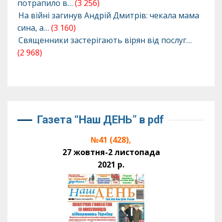
потрапило в…
(3 256)
На війні загинув Андрій Дмитрів: чекала мама
сина, а…
(3 160)
Священники застерігають вірян від послуг…
(2 968)
Газета “Наш ДЕНЬ” в pdf
№41 (428),
27 жовтня-2 листопада
2021 р.