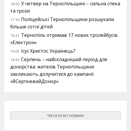
У четвер на Тернопільщині – сильна спека
18:00
та грози
Поліцейські Тернопільщини розшукали
17:16
більше сотні дітей
Тернопіль отримав 17 нових тролейбусів
16:41
«Електрон»
Ісус Христос Українець?
16:03
Серпень – найскладніший період для
14:30
донорства: жителів Тернопільщини
закликають долучитися до кампанії
«ЯСерпневийДонор»
Читати всі новини