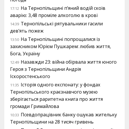
На Тернопільщині п’яний водій скоїв
17:12
аварію: 3,48 проміле алкоголю в крові
Тернопільські рятувальники гасили
14:39
дев’ять пожеж
На Тернопільщині попрощалися із
13:50
захисником Юрієм Пушкарем: любив життя,
Бога, Україну
Назавжди 23: війна обірвала життя юного
12:49
Героя з Тернопільщини Андрія
Іскоростенського
Історія одного експонату: у фондах
11:35
Тернопільського краєзнавчого музею
зберігається раритетна книга про життя
громади Гримайлова
Псевдопрацівник банку ошукав жительку
10:33
Тернопільщини на 28 тисяч гривень