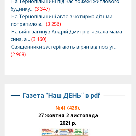
На Тернопільщині під час пожежі житлового
будинку…
(3 347)
На Тернопільщині авто з чотирма дітьми
потрапило в…
(3 256)
На війні загинув Андрій Дмитрів: чекала мама
сина, а…
(3 160)
Священники застерігають вірян від послуг…
(2 968)
Газета “Наш ДЕНЬ” в pdf
№41 (428),
27 жовтня-2 листопада
2021 р.