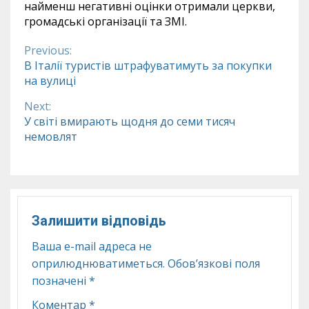
найменш негативні оцінки отримали церкви,
громадські організації та ЗМІ.
Previous:
Continue
В Італії туристів штрафуватимуть за покупки
на вулиці
Reading
Next:
У світі вмирають щодня до семи тисяч
немовлят
Залишити відповідь
Ваша e-mail адреса не
оприлюднюватиметься.
Обов’язкові поля
позначені
*
Коментар
*