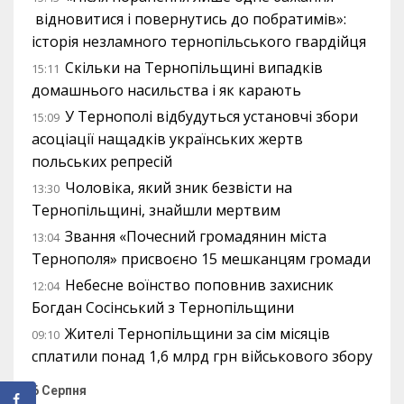
відновитися і повернутись до побратимів»:
історія незламного тернопільського гвардійця
Скільки на Тернопільщині випадків
15:11
домашнього насильства і як карають
У Тернополі відбудуться установчі збори
15:09
асоціації нащадків українських жертв
польських репресій
Чоловіка, який зник безвісти на
13:30
Тернопільщині, знайшли мертвим
Звання «Почесний громадянин міста
13:04
Тернополя» присвоєно 15 мешканцям громади
Небесне воїнство поповнив захисник
12:04
Богдан Сосінський з Тернопільщини
Жителі Тернопільщини за сім місяців
09:10
сплатили понад 1,6 млрд грн військового збору
6 Серпня