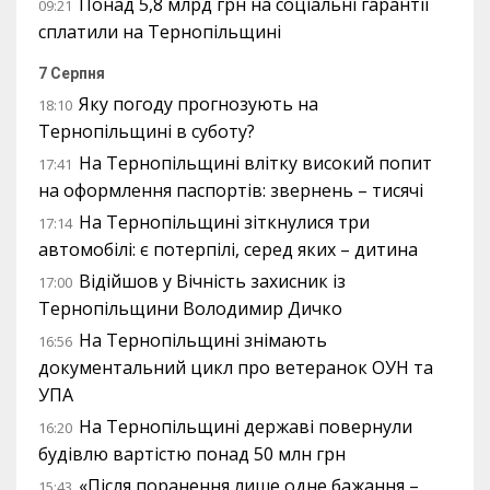
Понад 5,8 млрд грн на соціальні гарантії
09:21
сплатили на Тернопільщині
7 Серпня
Яку погоду прогнозують на
18:10
Тернопільщині в суботу?
На Тернопільщині влітку високий попит
17:41
на оформлення паспортів: звернень – тисячі
На Тернопільщині зіткнулися три
17:14
автомобілі: є потерпілі, серед яких – дитина
Відійшов у Вічність захисник із
17:00
Тернопільщини Володимир Дичко
На Тернопільщині знімають
16:56
документальний цикл про ветеранок ОУН та
УПА
На Тернопільщині державі повернули
16:20
будівлю вартістю понад 50 млн грн
«Після поранення лише одне бажання –
15:43