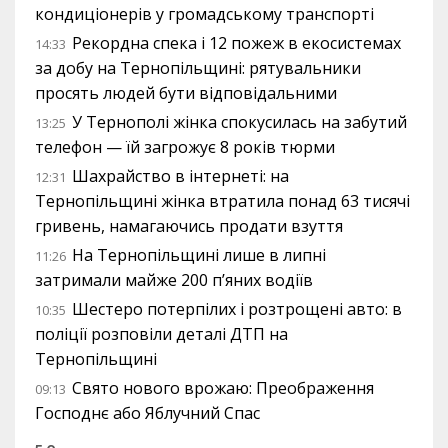
кондиціонерів у громадському транспорті
Рекордна спека і 12 пожеж в екосистемах
14:33
за добу на Тернопільщині: рятувальники
просять людей бути відповідальними
У Тернополі жінка спокусилась на забутий
13:25
телефон — їй загрожує 8 років тюрми
Шахрайство в інтернеті: на
12:31
Тернопільщині жінка втратила понад 63 тисячі
гривень, намагаючись продати взуття
На Тернопільщині лише в липні
11:26
затримали майже 200 п’яних водіїв
Шестеро потерпілих і розтрощені авто: в
10:35
поліції розповіли деталі ДТП на
Тернопільщині
Свято нового врожаю: Преображення
09:13
Господнє або Яблучний Спас