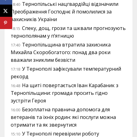
Тернопільські нацгвардійці відзначили
18:40
Преображення Господнє й помолилися за
захисників України
Спеку, дощ, грози та шквали прогнозують
18:15
тернополянам у п’ятницю
Тернопільщина втратила захисника
17:40
Михайла Скоробогатого: понад два роки
вважали зниклим безвісти
У Тернополі зафіксували температурний
17:18
рекорд
На щиті повертається Іван Карабаник з
16:48
Тернопільщини: громада просить гідно
зустріти Героя
Безоплатна правнича допомога для
16:00
ветеранів та їхніх родин: які послуги можна
отримати та як звернутися
У Тернополі перевірили роботу
15:10