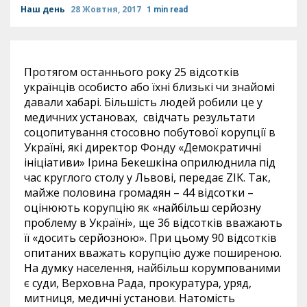
Наш день
28 Жовтня, 2017
1 min read
Протягом останнього року 25 відсотків
українців особисто або їхні близькі чи знайомі
давали хабарі. Більшість людей робили це у
медичних установах, свідчать результати
соцопитування стосовно побутової корупції в
Україні, які директор Фонду «Демократичні
ініціативи» Ірина Бекешкіна оприлюднила під
час круглого столу у Львові, передає ZIK. Так,
майже половина громадян – 44 відсотки –
оцінюють корупцію як «найбільш серйозну
проблему в Україні», ще 36 відсотків вважають
її «досить серйозною». При цьому 90 відсотків
опитаних вважать корупцію дуже поширеною.
На думку населення, найбільш корумпованими
є суди, Верховна Рада, прокуратура, уряд,
митниця, медичні установи. Натомість