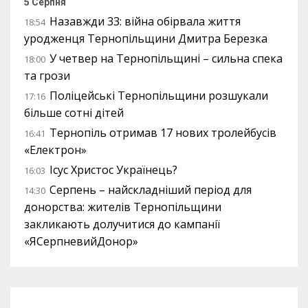
5 Серпня
Назавжди 33: війна обірвала життя
18:54
уродженця Тернопільщини Дмитра Березка
У четвер на Тернопільщині – сильна спека
18:00
та грози
Поліцейські Тернопільщини розшукали
17:16
більше сотні дітей
Тернопіль отримав 17 нових тролейбусів
16:41
«Електрон»
Ісус Христос Українець?
16:03
Серпень – найскладніший період для
14:30
донорства: жителів Тернопільщини
закликають долучитися до кампанії
«ЯСерпневийДонор»