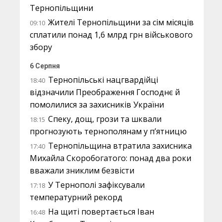
Тернопільщини
Жителі Тернопільщини за сім місяців
09:10
сплатили понад 1,6 млрд грн військового
збору
6 Серпня
Тернопільські нацгвардійці
18:40
відзначили Преображення Господнє й
помолилися за захисників України
Спеку, дощ, грози та шквали
18:15
прогнозують тернополянам у п’ятницю
Тернопільщина втратила захисника
17:40
Михайла Скоробогатого: понад два роки
вважали зниклим безвісти
У Тернополі зафіксували
17:18
температурний рекорд
На щиті повертається Іван
16:48