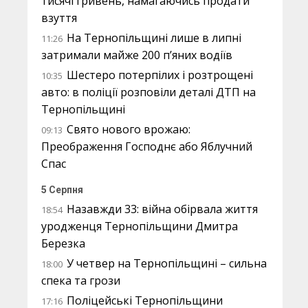
тисячі гривень, намагаючись продати
взуття
На Тернопільщині лише в липні
11:26
затримали майже 200 п’яних водіїв
Шестеро потерпілих і розтрощені
10:35
авто: в поліції розповіли деталі ДТП на
Тернопільщині
Свято нового врожаю:
09:13
Преображення Господнє або Яблучний
Спас
5 Серпня
Назавжди 33: війна обірвала життя
18:54
уродженця Тернопільщини Дмитра
Березка
У четвер на Тернопільщині – сильна
18:00
спека та грози
Поліцейські Тернопільщини
17:16