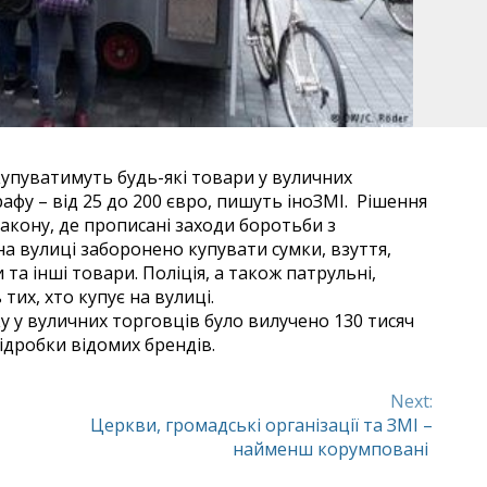
і купуватимуть будь-які товари у вуличних
фу – від 25 до 200 євро, пишуть іноЗМІ. Рішення
акону, де прописані заходи боротьби з
а вулиці заборонено купувати сумки, взуття,
и та інші товари. Поліція, а також патрульні,
их, хто купує на вулиці.
у у вуличних торговців було вилучено 130 тисяч
ідробки відомих брендів.
Next:
Церкви, громадські організації та ЗМІ –
найменш корумповані