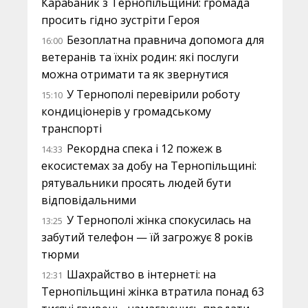
Карабаник з Тернопільщини: громада
просить гідно зустріти Героя
Безоплатна правнича допомога для
16:00
ветеранів та їхніх родин: які послуги
можна отримати та як звернутися
У Тернополі перевірили роботу
15:10
кондиціонерів у громадському
транспорті
Рекордна спека і 12 пожеж в
14:33
екосистемах за добу на Тернопільщині:
рятувальники просять людей бути
відповідальними
У Тернополі жінка спокусилась на
13:25
забутий телефон — їй загрожує 8 років
тюрми
Шахрайство в інтернеті: на
12:31
Тернопільщині жінка втратила понад 63