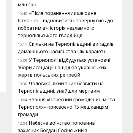
млн грн
«Після поранення лише одне
15:43
бажання – відновитися і повернутись до
побратимів»: історія незламного
тернопільського гвардійця
Скільки на Тернопільщині випадків
15:11
домашнього насильства і як карають
У Тернополі відбудуться установчі
15:09
збори асоціації нащадків українських
жертв польських репресій
Чоловіка, який зник безвісти на
13:30
Тернопільщині, знайшли мертвим
Звання «Почесний громадянин міста
13:04
Тернополя» присвоєно 15 мешканцям
громади
Небесне воїнство поповнив
12:04
захисник Богдан Сосінський з