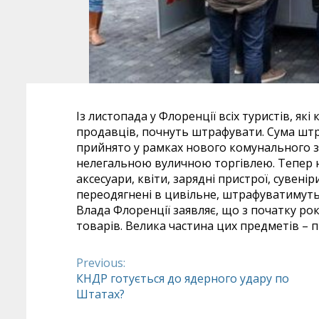
Із листопада у Флоренції всіх туристів, як
продавців, почнуть штрафувати. Сума штра
прийнято у рамках нового комунального з
нелегальною вуличною торгівлею. Тепер н
аксесуари, квіти, зарядні пристрої, сувенір
переодягнені в цивільне, штрафуватимуть т
Влада Флоренції заявляє, що з початку рок
товарів. Велика частина цих предметів – п
Previous:
Continue
КНДР готується до ядерного удару по
Штатах?
Reading