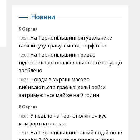
Новини
9 Серпня
На Тернопільщині рятувальники
13:54
гасили суху траву, сміття, торф і сіно
На Тернопільщині триває
12:00
підготовка до опалювального сезону: що
зроблено
Поїзди в Україні масово
10:22
вибиваються з графіка: деякі рейси
затримуються майже на 9 годин
8 Серпня
У неділю на тернополян очікує
18:00
комфортна погода
На Тернопільщині п’яний водій скоїв
17:12