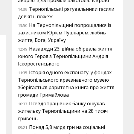
аварію: 3,48 проміле алкоголю в крові
Тернопільські рятувальники гасили
14:39
дев’ять пожеж
На Тернопільщині попрощалися із
13:50
захисником Юрієм Пушкарем: любив
життя, Бога, Україну
Назавжди 23: війна обірвала життя
12:49
юного Героя з Тернопільщини Андрія
Іскоростенського
Історія одного експонату: у фондах
11:35
Тернопільського краєзнавчого музею
зберігається раритетна книга про життя
громади Гримайлова
Псевдопрацівник банку ошукав
10:33
жительку Тернопільщини на 28 тисяч
гривень
Понад 5,8 млрд грн на соціальні
09:21