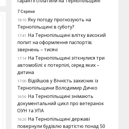
гарантії сплатили на Тернопільщині
7 Серпня
Яку погоду прогнозують на
18:10
Тернопільщині в суботу?
На Тернопільщині влітку високий
17:41
попит на оформлення паспортів:
звернень – тисячі
На Тернопільщині зіткнулися три
17:14
автомобілі: є потерпілі, серед яких –
дитина
Відійшов у Вічність захисник із
17:00
Тернопільщини Володимир Дичко
На Тернопільщині знімають
16:56
документальний цикл про ветеранок
ОУН та УПА
На Тернопільщині державі
16:20
повернули будівлю вартістю понад 50