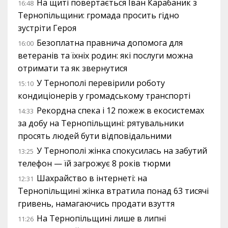
На щиті повертається Іван Карабаник з
16:48
Тернопільщини: громада просить гідно
зустріти Героя
Безоплатна правнича допомога для
16:00
ветеранів та їхніх родин: які послуги можна
отримати та як звернутися
У Тернополі перевірили роботу
15:10
кондиціонерів у громадському транспорті
Рекордна спека і 12 пожеж в екосистемах
14:33
за добу на Тернопільщині: рятувальники
просять людей бути відповідальними
У Тернополі жінка спокусилась на забутий
13:25
телефон — їй загрожує 8 років тюрми
Шахрайство в інтернеті: на
12:31
Тернопільщині жінка втратила понад 63 тисячі
гривень, намагаючись продати взуття
На Тернопільщині лише в липні
11:26