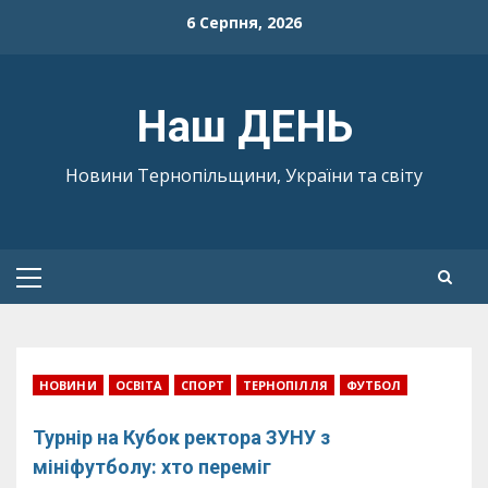
Skip
6 Серпня, 2026
to
content
Наш ДЕНЬ
Новини Тернопільщини, України та світу
Primary
Menu
НОВИНИ
ОСВІТА
СПОРТ
ТЕРНОПІЛЛЯ
ФУТБОЛ
Турнір на Кубок ректора ЗУНУ з
мініфутболу: хто переміг