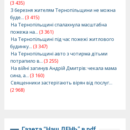
(3 435)
З березня жителям Тернопільщини не можна
буде…
(3 415)
На Тернопільщині спалахнула масштабна
пожежа на…
(3 361)
На Тернопільщині під час пожежі житлового
будинку…
(3 347)
На Тернопільщині авто з чотирма дітьми
потрапило в…
(3 255)
На війні загинув Андрій Дмитрів: чекала мама
сина, а…
(3 160)
Священники застерігають вірян від послуг…
(2 968)
Газета “Наш ДЕНЬ” в pdf