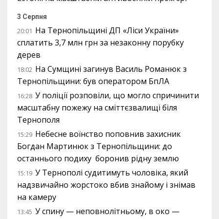
3 Серпня
На Тернопільщині ДП «Ліси України»
20:01
сплатить 3,7 млн грн за незаконну порубку
дерев
На Сумщині загинув Василь Романюк з
18:02
Тернопільщини: був оператором БпЛА
У поліції розповіли, що могло спричинити
16:28
масштабну пожежу на сміттєзвалищі біля
Тернополя
Небесне воїнство поповнив захисник
15:29
Богдан Мартинюк з Тернопільщини: до
останнього подиху боронив рідну землю
У Тернополі судитимуть чоловіка, який
15:19
надзвичайно жорстоко вбив знайому і знімав
на камеру
У спину — неповнолітньому, в око —
13:45