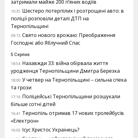
затримали майже 200 п’яних водіїв
Шестеро потерпілих і розтрощені авто: в
10:35
поліції розповіли деталі ДТП на
Тернопільщині
Свято нового врожаю: Преображення
09:13
Господнє або Яблучний Спас
5 Серпня
Назавжди 33: війна обірвала життя
18:54
уродженця Тернопільщини Дмитра Березка
У четвер на Тернопільщині – сильна спека
18:00
та грози
Поліцейські Тернопільщини розшукали
17:16
більше сотні дітей
Тернопіль отримав 17 нових тролейбусів
16:41
«Електрон»
Ісус Христос Українець?
16:03