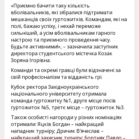
«Приємно бачити таку кількість
вболівальників, які зібралися підтримати
мешканців своїх гуртожитків. Командам, які на
полі, бажаю успіху, і нехай переможе
сильніший, а усім вболівальникам гарного
настрою та приємного проведення часу.
Будьте активними!», – зазначила заступник
директора студентського містечка Козак
Зоряна Ігорівна.
Команди та окремі гравці були відзначені за
свій професіоналізм та відданість грі.
Кубок ректора Західноукраїнського
національного університету отримала
команда гуртожитку №1, друге місце посів
гуртожиток №5, третє місце – гуртожиток №3.
Також особисті нагороди у різних номінаціях
отримали: Яцків Богдан – найкращий
нападник турніру; Дричик Вʼячеслав –
найкращий захисник турніру; Бортняк Павло –