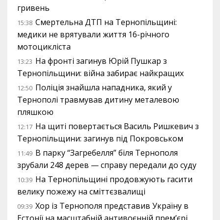
гривень
Смертельна ДТП на Тернопільщині:
15:38
медики не врятували життя 16-річного
мотоцикліста
На фронті загинув Юрій Пушкар з
13:23
Тернопільщини: війна забирає найкращих
Поліція знайшла нападника, який у
12:50
Тернополі травмував дитину металевою
пляшкою
На щиті повертається Василь Ришкевич з
12:17
Тернопільщини: загинув під Покровськом
В парку “Загребелля” біля Тернополя
11:49
зрубали 248 дерев — справу передали до суду
На Тернопільщині продовжують гасити
10:39
велику пожежу на сміттєзвалищі
Хор із Тернополя представив Україну в
09:39
Естонії на масштабній антивоєнній прем’єрі