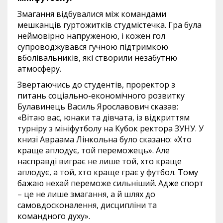
Змагання відбувалися між командами
мешканців гуртожитків студмістечка. Гра була
неймовірно напруженою, і кожен гол
супроводжувався гучною підтримкою
вболівальників, які створили незабутню
атмосферу.
Звертаючись до студентів, проректор з
питань соціально-економічного розвитку
Булавинець Василь Ярославович сказав:
«Вітаю вас, юнаки та дівчата, із відкриттям
турніру з мініфутболу на Кубок ректора ЗУНУ. У
книзі Авраама Лінкольна було сказано: «Хто
краще аплодує, той переможець». Але
насправді виграє не лише той, хто краще
аплодує, а той, хто краще грає у футбол. Тому
бажаю нехай переможе сильніший. Адже спорт
– це не лише змагання, а й шлях до
самовдосконалення, дисципліни та
командного духу».