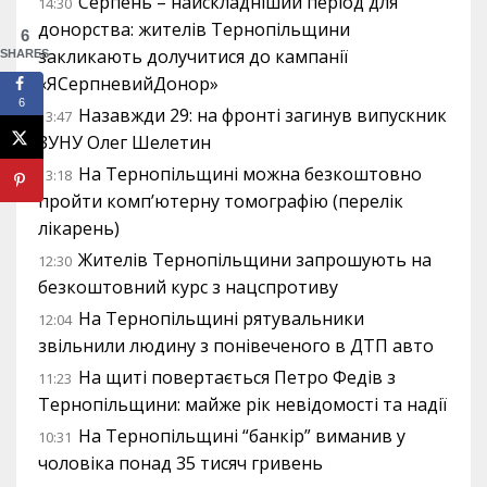
Серпень – найскладніший період для
14:30
донорства: жителів Тернопільщини
6
закликають долучитися до кампанії
SHARES
«ЯСерпневийДонор»
6
Назавжди 29: на фронті загинув випускник
13:47
ЗУНУ Олег Шелетин
На Тернопільщині можна безкоштовно
13:18
пройти комп’ютерну томографію (перелік
лікарень)
Жителів Тернопільщини запрошують на
12:30
безкоштовний курс з нацспротиву
На Тернопільщині рятувальники
12:04
звільнили людину з понівеченого в ДТП авто
На щиті повертається Петро Федів з
11:23
Тернопільщини: майже рік невідомості та надії
На Тернопільщині “банкір” виманив у
10:31
чоловіка понад 35 тисяч гривень