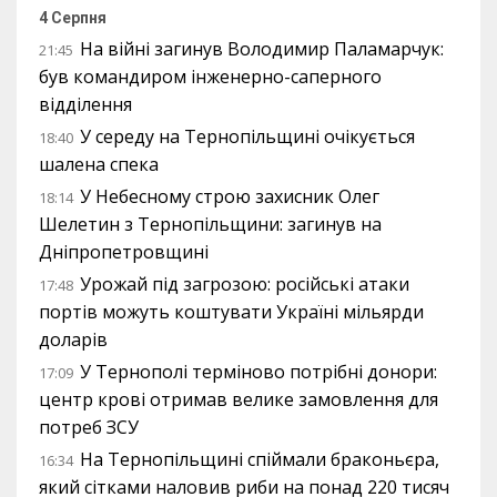
4 Серпня
На війні загинув Володимир Паламарчук:
21:45
був командиром інженерно-саперного
відділення
У середу на Тернопільщині очікується
18:40
шалена спека
У Небесному строю захисник Олег
18:14
Шелетин з Тернопільщини: загинув на
Дніпропетровщині
Урожай під загрозою: російські атаки
17:48
портів можуть коштувати Україні мільярди
доларів
У Тернополі терміново потрібні донори:
17:09
центр крові отримав велике замовлення для
потреб ЗСУ
На Тернопільщині спіймали браконьєра,
16:34
який сітками наловив риби на понад 220 тисяч