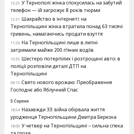
У Тернополі жінка спокусилась на забутий
13:25
телефон — їй загрожує 8 років тюрми
Шахрайство в інтернеті: на
12:31
Тернопільщині жінка втратила понад 63 тисячі
гривень, намагаючись продати взуття
На Тернопільщині лише в липні
11:26
затримали майже 200 п’яних водіїв
Шестеро потерпілих і розтрощені авто: в
10:35
поліції розповіли деталі ДТП на
Тернопільщині
Свято нового врожаю: Преображення
09:13
Господнє або Яблучний Спас
5 Серпня
Назавжди 33: війна обірвала життя
18:54
уродженця Тернопільщини Дмитра Березка
У четвер на Тернопільщині – сильна спека
18:00
та грози