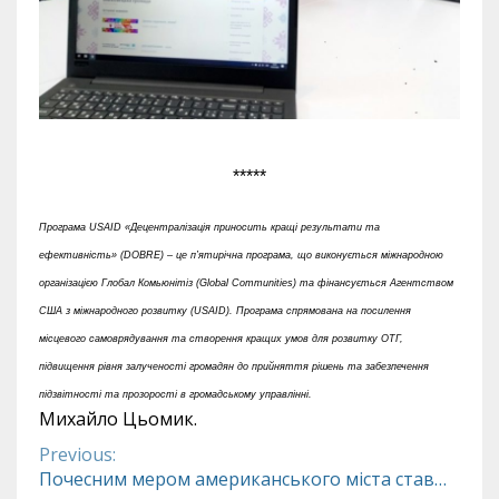
*****
Програма USAID «Децентралізація приносить кращі результати та
ефективність» (DOBRE) – це п’ятирічна програма, що виконується міжнародною
організацією Глобал Комьюнітіз (Global Communities) та фінансується Агентством
США з міжнародного розвитку (USAID). Програма спрямована на посилення
місцевого самоврядування та створення кращих умов для розвитку ОТГ,
підвищення рівня залученості громадян до прийняття рішень та забезпечення
підзвітності та прозорості в громадському управлінні.
Михайло Цьомик.
Previous:
Continue
Почесним мером американського міста став…