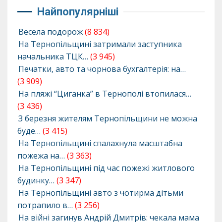
Найпопулярніші
Весела подорож
(8 834)
На Тернопільщині затримали заступника
начальника ТЦК…
(3 945)
Печатки, авто та чорнова бухгалтерія: на…
(3 909)
На пляжі “Циганка” в Тернополі втопилася…
(3 436)
З березня жителям Тернопільщини не можна
буде…
(3 415)
На Тернопільщині спалахнула масштабна
пожежа на…
(3 363)
На Тернопільщині під час пожежі житлового
будинку…
(3 347)
На Тернопільщині авто з чотирма дітьми
потрапило в…
(3 256)
На війні загинув Андрій Дмитрів: чекала мама