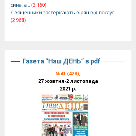
сина, а…
(3 160)
Священники застерігають вірян від послуг…
(2 968)
Газета “Наш ДЕНЬ” в pdf
№41 (428),
27 жовтня-2 листопада
2021 р.