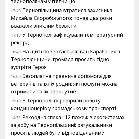
тернополянам у п’ятницю
Тернопільщина втратила захисника
17:40
Михайла Скоробогатого: понад два роки
вважали зниклим безвісти
У Тернополі зафіксували температурний
17:18
рекорд
На щиті повертається Іван Карабаник з
16:48
Тернопільщини: громада просить гідно
зустріти Героя
Безоплатна правнича допомога для
16:00
ветеранів та їхніх родин: які послуги можна
отримати та як звернутися
У Тернополі перевірили роботу
15:10
кондиціонерів у громадському транспорті
Рекордна спека і 12 пожеж в екосистемах
14:33
за добу на Тернопільщині: рятувальники
просять людей бути відповідальними