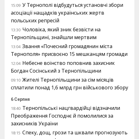
У Тернополі відбудуться установчі збори
15:09
асоціації нащадків українських жертв
польських репресій
Чоловіка, який зник безвісти на
13:30
Тернопільщині, знайшли мертвим
Звання «Почесний громадянин міста
13:04
Тернополя» присвоєно 15 мешканцям громади
Небесне воїнство поповнив захисник
12:04
Богдан Сосінський з Тернопільщини
Жителі Тернопільщини за сім місяців
09:10
сплатили понад 1,6 млрд грн військового збору
6 Серпня
Тернопільські нацгвардійці відзначили
18:40
Преображення Господнє й помолилися за
захисників України
Спеку, дощ, грози та шквали прогнозують
18:15