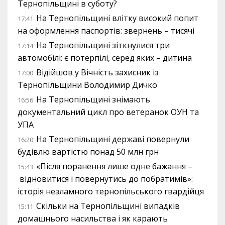
Тернопільщині в суботу?
На Тернопільщині влітку високий попит
17:41
на оформлення паспортів: звернень – тисячі
На Тернопільщині зіткнулися три
17:14
автомобілі: є потерпілі, серед яких – дитина
Відійшов у Вічність захисник із
17:00
Тернопільщини Володимир Дичко
На Тернопільщині знімають
16:56
документальний цикл про ветеранок ОУН та
УПА
На Тернопільщині державі повернули
16:20
будівлю вартістю понад 50 млн грн
«Після поранення лише одне бажання –
15:43
відновитися і повернутись до побратимів»:
історія незламного тернопільського гвардійця
Скільки на Тернопільщині випадків
15:11
домашнього насильства і як карають