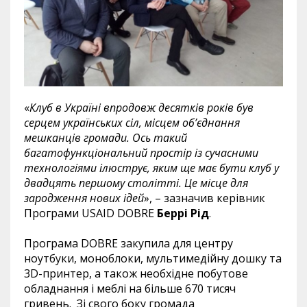
«
Клуб в Україні впродовж десятків років був
серцем українських сіл, місцем об’єднання
мешканців громади. Ось такий
багатофункціональний простір із сучасними
технологіями ілюструє, яким ще має бути клуб у
двадцять першому столітті. Це місце для
зародження нових ідей
», – зазначив керівник
Програми USAID DOBRE
Беррі Рід
.
Програма DOBRE закупила для центру
ноутбуки, моноблоки, мультимедійну дошку та
3D-принтер, а також необхідне побутове
обладнання і меблі на більше 670 тисяч
гривень. Зі свого боку громада