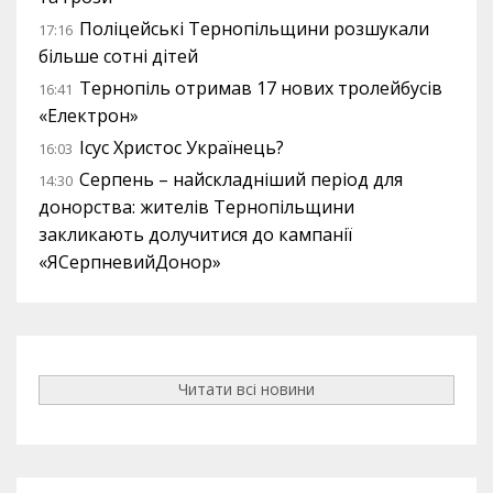
Поліцейські Тернопільщини розшукали
17:16
більше сотні дітей
Тернопіль отримав 17 нових тролейбусів
16:41
«Електрон»
Ісус Христос Українець?
16:03
Серпень – найскладніший період для
14:30
донорства: жителів Тернопільщини
закликають долучитися до кампанії
«ЯСерпневийДонор»
Читати всі новини