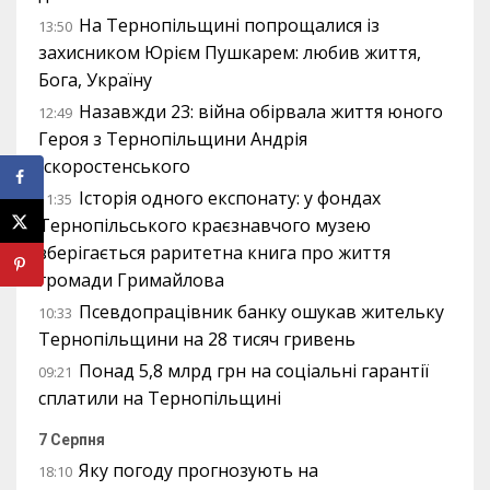
На Тернопільщині попрощалися із
13:50
захисником Юрієм Пушкарем: любив життя,
Бога, Україну
Назавжди 23: війна обірвала життя юного
12:49
Героя з Тернопільщини Андрія
Іскоростенського
Історія одного експонату: у фондах
11:35
Тернопільського краєзнавчого музею
зберігається раритетна книга про життя
громади Гримайлова
Псевдопрацівник банку ошукав жительку
10:33
Тернопільщини на 28 тисяч гривень
Понад 5,8 млрд грн на соціальні гарантії
09:21
сплатили на Тернопільщині
7 Серпня
Яку погоду прогнозують на
18:10