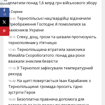
сплатили понад 1,6 млрд грн військового збору
SHARES
6 Серпня
12
Тернопільські нацгвардійці відзначили
18:40
Преображення Господнє й помолилися за
захисників України
Спеку, дощ, грози та шквали прогнозують
18:15
тернополянам у п’ятницю
Тернопільщина втратила захисника
17:40
Михайла Скоробогатого: понад два роки
вважали зниклим безвісти
У Тернополі зафіксували температурний
17:18
рекорд
На щиті повертається Іван Карабаник з
16:48
Тернопільщини: громада просить гідно
зустріти Героя
Безоплатна правнича допомога для
16:00