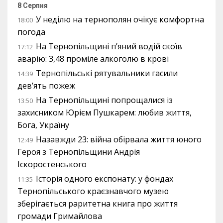
8 Серпня
У неділю на тернополян очікує комфортна
18:00
погода
На Тернопільщині п’яний водій скоїв
17:12
аварію: 3,48 проміле алкоголю в крові
Тернопільські рятувальники гасили
14:39
дев’ять пожеж
На Тернопільщині попрощалися із
13:50
захисником Юрієм Пушкарем: любив життя,
Бога, Україну
Назавжди 23: війна обірвала життя юного
12:49
Героя з Тернопільщини Андрія
Іскоростенського
Історія одного експонату: у фондах
11:35
Тернопільського краєзнавчого музею
зберігається раритетна книга про життя
громади Гримайлова