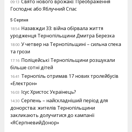
Свято нового врожаю: Преображення
09:13
Господнє або Яблучний Спас
5 Серпня
Назавжди 33: війна обірвала життя
18:54
уродженця Тернопільщини Дмитра Березка
У четвер на Тернопільщині – сильна спека
18:00
та грози
Поліцейські Тернопільщини розшукали
17:16
більше сотні дітей
Тернопіль отримав 17 нових тролейбусів
16:41
«Електрон»
Ісус Христос Українець?
16:03
Серпень – найскладніший період для
14:30
донорства: жителів Тернопільщини
закликають долучитися до кампанії
«ЯСерпневийДонор»