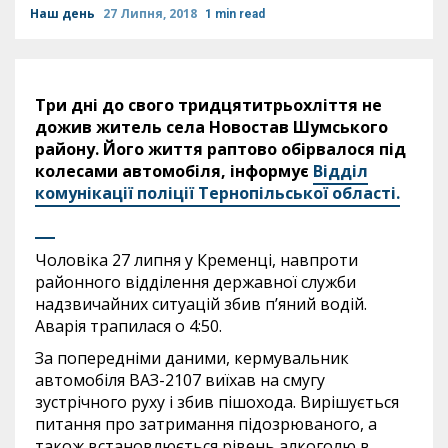
Наш день
27 Липня, 2018
1 min read
Три дні до свого тридцятитрьохліття не
дожив житель села Новостав Шумського
району. Його життя раптово обірвалося під
колесами автомобіля, інформує
Відділ
комунікації поліції Тернопільської області.
Чоловіка 27 липня у Кременці, навпроти
районного відділення державної служби
надзвичайних ситуацій збив п’яний водій.
Аварія трапилася о 4:50.
За попередніми даними, кермувальник
автомобіля ВАЗ-2107 виїхав на смугу
зустрічного руху і збив пішохода. Вирішується
питання про затримання підозрюваного, а
також встановлюється рівень алкоголю в