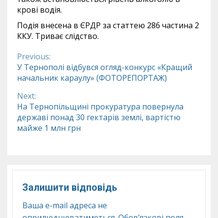
крові водія.
Подія внесена в ЄРДР за статтею 286 частина 2
ККУ. Триває слідство.
Previous:
Continue
У Тернополі відбувся огляд-конкурс «Кращий
начальник караулу» (ФОТОРЕПОРТАЖ)
Reading
Next:
На Тернопільщині прокуратура повернула
державі понад 30 гектарів землі, вартістю
майже 1 млн грн
Залишити відповідь
Ваша e-mail адреса не
оприлюднюватиметься.
Обов’язкові поля