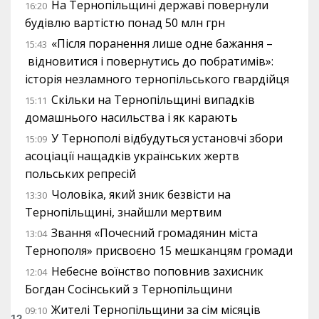
На Тернопільщині державі повернули
16:20
будівлю вартістю понад 50 млн грн
«Після поранення лише одне бажання –
15:43
відновитися і повернутись до побратимів»:
історія незламного тернопільського гвардійця
Скільки на Тернопільщині випадків
15:11
домашнього насильства і як карають
У Тернополі відбудуться установчі збори
15:09
асоціації нащадків українських жертв
польських репресій
Чоловіка, який зник безвісти на
13:30
Тернопільщині, знайшли мертвим
Звання «Почесний громадянин міста
13:04
Тернополя» присвоєно 15 мешканцям громади
Небесне воїнство поповнив захисник
12:04
Богдан Сосінський з Тернопільщини
Жителі Тернопільщини за сім місяців
09:10
12