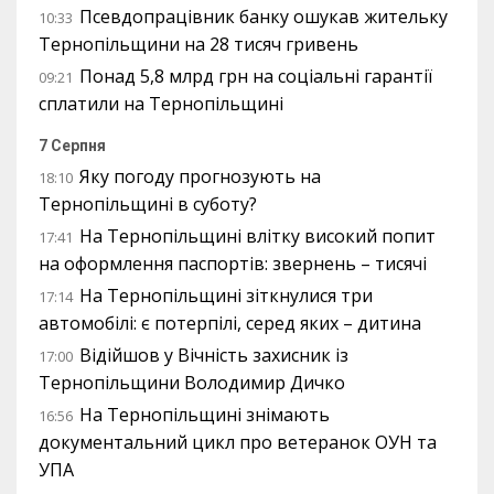
Псевдопрацівник банку ошукав жительку
10:33
Тернопільщини на 28 тисяч гривень
Понад 5,8 млрд грн на соціальні гарантії
09:21
сплатили на Тернопільщині
7 Серпня
Яку погоду прогнозують на
18:10
Тернопільщині в суботу?
На Тернопільщині влітку високий попит
17:41
на оформлення паспортів: звернень – тисячі
На Тернопільщині зіткнулися три
17:14
автомобілі: є потерпілі, серед яких – дитина
Відійшов у Вічність захисник із
17:00
Тернопільщини Володимир Дичко
На Тернопільщині знімають
16:56
документальний цикл про ветеранок ОУН та
УПА