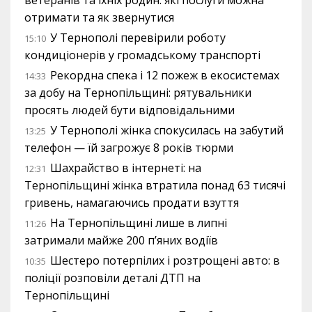
ветеранів та їхніх родин: які послуги можна
отримати та як звернутися
У Тернополі перевірили роботу
15:10
кондиціонерів у громадському транспорті
Рекордна спека і 12 пожеж в екосистемах
14:33
за добу на Тернопільщині: рятувальники
просять людей бути відповідальними
У Тернополі жінка спокусилась на забутий
13:25
телефон — їй загрожує 8 років тюрми
Шахрайство в інтернеті: на
12:31
Тернопільщині жінка втратила понад 63 тисячі
гривень, намагаючись продати взуття
На Тернопільщині лише в липні
11:26
затримали майже 200 п’яних водіїв
Шестеро потерпілих і розтрощені авто: в
10:35
поліції розповіли деталі ДТП на
Тернопільщині