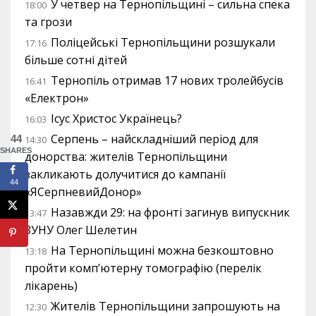
У четвер на Тернопільщині – сильна спека
18:00
та грози
Поліцейські Тернопільщини розшукали
17:16
більше сотні дітей
Тернопіль отримав 17 нових тролейбусів
16:41
«Електрон»
Ісус Христос Українець?
16:03
Серпень – найскладніший період для
44
14:30
SHARES
донорства: жителів Тернопільщини
закликають долучитися до кампанії
44
«ЯСерпневийДонор»
Назавжди 29: на фронті загинув випускник
13:47
ЗУНУ Олег Шелетин
На Тернопільщині можна безкоштовно
13:18
пройти комп’ютерну томографію (перелік
лікарень)
Жителів Тернопільщини запрошують на
12:30