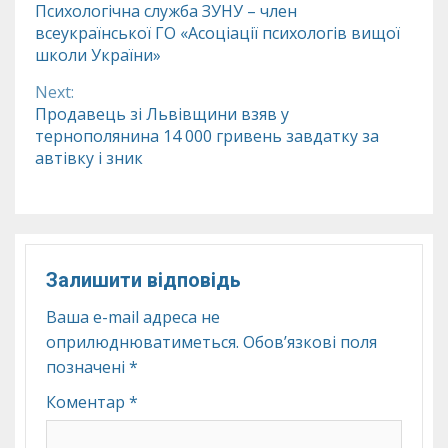
Психологічна служба ЗУНУ – член
всеукраїнської ГО «Асоціації психологів вищої
Reading
школи України»
Next:
Продавець зі Львівщини взяв у
тернополянина 14 000 гривень завдатку за
автівку і зник
Залишити відповідь
Ваша e-mail адреса не
оприлюднюватиметься.
Обов’язкові поля
позначені
*
Коментар
*