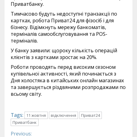
Приватбанку.
Тимчасово будуть недоступні транзакції по
картках, робота Приват24 для фізосіб і для
бізнесу. Відімкнуть мережу банкоматів,
терміналів самообслуговування та POS-
терміналів.
У банку заявили: щороку кількість операцій
клієнтів з картками зростає на 20%.
Роботи проводять перед високим сезоном
купівельної активності, який починається з
Дня холостяка в китайських онлайн магазинах
та завершується різдвяними розпродажами по
всьому світу.
Tags:
11 жовтня
відключення
Приват24
Приватбанк
Previous:
Continue