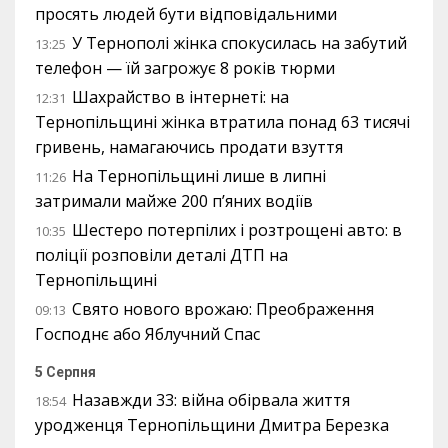
просять людей бути відповідальними
У Тернополі жінка спокусилась на забутий
13:25
телефон — їй загрожує 8 років тюрми
Шахрайство в інтернеті: на
12:31
Тернопільщині жінка втратила понад 63 тисячі
гривень, намагаючись продати взуття
На Тернопільщині лише в липні
11:26
затримали майже 200 п’яних водіїв
Шестеро потерпілих і розтрощені авто: в
10:35
поліції розповіли деталі ДТП на
Тернопільщині
Свято нового врожаю: Преображення
09:13
Господнє або Яблучний Спас
5 Серпня
Назавжди 33: війна обірвала життя
18:54
уродженця Тернопільщини Дмитра Березка