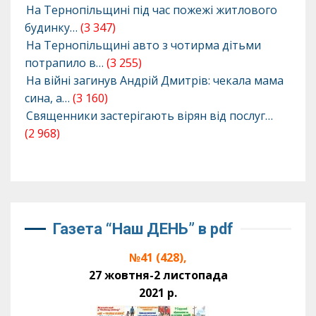
На Тернопільщині під час пожежі житлового
будинку…
(3 347)
На Тернопільщині авто з чотирма дітьми
потрапило в…
(3 255)
На війні загинув Андрій Дмитрів: чекала мама
сина, а…
(3 160)
Священники застерігають вірян від послуг…
(2 968)
Газета “Наш ДЕНЬ” в pdf
№41 (428),
27 жовтня-2 листопада
2021 р.