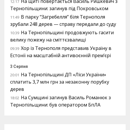
На щиті повертається Василь Ришкевич з
12:17
Тернопільщини: загинув під Покровськом
В парку “Загребелля” біля Тернополя
11:49
зрубали 248 дерев — справу передали до суду
На Тернопільщині продовжують гасити
10:39
велику пожежу на сміттєзвалищі
Хор із Тернополя представив Україну в
09:39
Естонії на масштабній антивоєнній прем’єрі
3 Серпня
На Тернопільщині ДП «Ліси України»
20:01
сплатить 3,7 млн грн за незаконну порубку
дерев
На Сумщині загинув Василь Романюк з
18:02
Тернопільщини: був оператором БпЛА