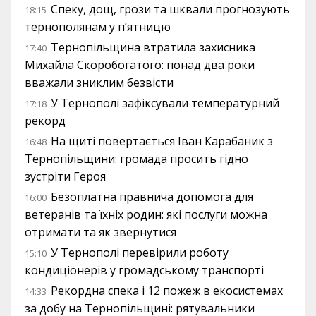
Спеку, дощ, грози та шквали прогнозують
18:15
тернополянам у п’ятницю
Тернопільщина втратила захисника
17:40
Михайла Скоробогатого: понад два роки
вважали зниклим безвісти
У Тернополі зафіксували температурний
17:18
рекорд
На щиті повертається Іван Карабаник з
16:48
Тернопільщини: громада просить гідно
зустріти Героя
Безоплатна правнича допомога для
16:00
ветеранів та їхніх родин: які послуги можна
отримати та як звернутися
У Тернополі перевірили роботу
15:10
кондиціонерів у громадському транспорті
Рекордна спека і 12 пожеж в екосистемах
14:33
за добу на Тернопільщині: рятувальники