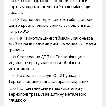
Урожай під загрозою: російські атаки
17:48
портів можуть коштувати Україні мільярди
доларів
У Тернополі терміново потрібні донори:
17:09
центр крові отримав велике замовлення для
потреб ЗСУ
На Тернопільщині спіймали браконьєра,
16:34
який сітками наловив риби на понад 220 тисяч
гривень
Смертельна ДТП на Тернопільщині:
15:38
медики не врятували життя 16-річного
мотоцикліста
На фронті загинув Юрій Пушкар з
13:23
Тернопільщини: війна забирає найкращих
Поліція знайшла нападника, який у
12:50
Тернополі травмував дитину металевою
пляшкою