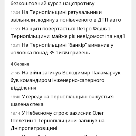
безкоштовний курс з нацспротиву
На Тернопільщині рятувальники
12:04
звільнили людину з понівеченого в ДТП авто
На щиті повертається Петро Федів з
11:23
Тернопільщини: майже рік невідомості та надії
На Тернопільщині “банкір” виманив у
10:31
чоловіка понад 35 тисяч гривень
4 Серпня
На війні загинув Володимир Паламарчук:
21:45
був командиром інженерно-саперного
відділення
У середу на Тернопільщині очікується
18:40
шалена спека
У Небесному строю захисник Олег
18:14
Шелетин з Тернопільщини: загинув на
Дніпропетровщині