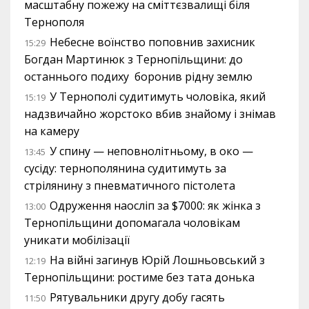
масштабну пожежу на сміттєзвалищі біля
Тернополя
Небесне воїнство поповнив захисник
15:29
Богдан Мартинюк з Тернопільщини: до
останнього подиху боронив рідну землю
У Тернополі судитимуть чоловіка, який
15:19
надзвичайно жорстоко вбив знайому і знімав
на камеру
У спину — неповнолітньому, в око —
13:45
сусіду: тернополянина судитимуть за
стрілянину з пневматичного пістолета
Одруження наосліп за $7000: як жінка з
13:00
Тернопільщини допомагала чоловікам
уникати мобілізації
На війні загинув Юрій Лошньовський з
12:19
Тернопільщини: ростиме без тата донька
Рятувальники другу добу гасять
11:50