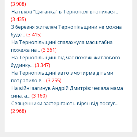
(3 908)
На пляжі “Циганка” в Тернополі втопилася…
(3 435)
З березня жителям Тернопільщини не можна
буде…
(3 415)
На Тернопільщині спалахнула масштабна
пожежа на…
(3 361)
На Тернопільщині під час пожежі житлового
будинку…
(3 347)
На Тернопільщині авто з чотирма дітьми
потрапило в…
(3 255)
На війні загинув Андрій Дмитрів: чекала мама
сина, а…
(3 160)
Священники застерігають вірян від послуг…
(2 968)