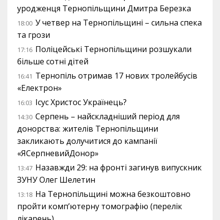
уродженця Тернопільщини Дмитра Березка
У четвер на Тернопільщині – сильна спека
18:00
та грози
Поліцейські Тернопільщини розшукали
17:16
більше сотні дітей
Тернопіль отримав 17 нових тролейбусів
16:41
«Електрон»
Ісус Христос Українець?
16:03
Серпень – найскладніший період для
14:30
донорства: жителів Тернопільщини
закликають долучитися до кампанії
«ЯСерпневийДонор»
Назавжди 29: на фронті загинув випускник
13:47
ЗУНУ Олег Шелетин
На Тернопільщині можна безкоштовно
13:18
пройти комп’ютерну томографію (перелік
лікарень)