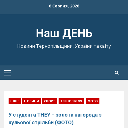
Skip
6 Серпня, 2026
to
content
Наш ДЕНЬ
Новини Тернопільщини, України та світу
Primary
Menu
ІНШЕ
НОВИНИ
СПОРТ
ТЕРНОПІЛЛЯ
ФОТО
У студента ТНЕУ – золота нагорода з
кульової стрільби (ФОТО)