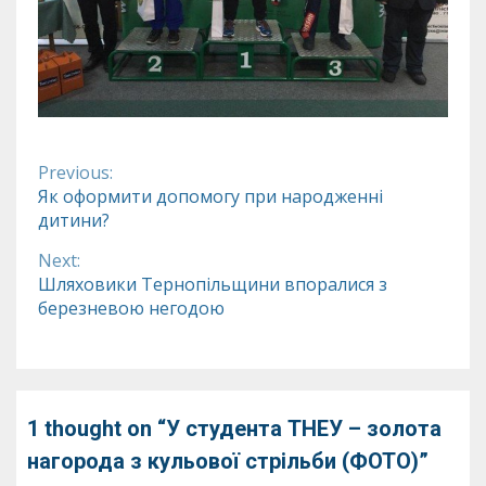
Previous:
Continue
Як оформити допомогу при народженні
дитини?
Reading
Next:
Шляховики Тернопільщини впоралися з
березневою негодою
1 thought on “
У студента ТНЕУ – золота
нагорода з кульової стрільби (ФОТО)
”