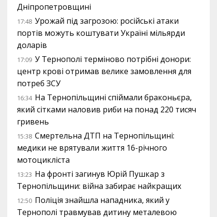
Дніпропетровщині
Урожай під загрозою: російські атаки
17:48
портів можуть коштувати Україні мільярди
доларів
У Тернополі терміново потрібні донори:
17:09
центр крові отримав велике замовлення для
потреб ЗСУ
На Тернопільщині спіймали браконьєра,
16:34
який сітками наловив риби на понад 220 тисяч
гривень
Смертельна ДТП на Тернопільщині:
15:38
медики не врятували життя 16-річного
мотоцикліста
На фронті загинув Юрій Пушкар з
13:23
Тернопільщини: війна забирає найкращих
Поліція знайшла нападника, який у
12:50
Тернополі травмував дитину металевою