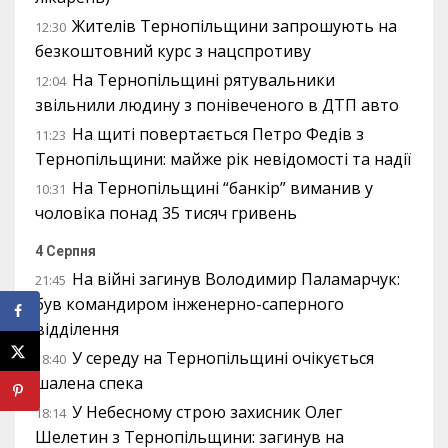
Жителів Тернопільщини запрошують на
12:30
безкоштовний курс з нацспротиву
На Тернопільщині рятувальники
12:04
звільнили людину з понівеченого в ДТП авто
На щиті повертається Петро Федів з
11:23
Тернопільщини: майже рік невідомості та надії
На Тернопільщині “банкір” виманив у
10:31
чоловіка понад 35 тисяч гривень
4 Серпня
На війні загинув Володимир Паламарчук:
21:45
був командиром інженерно-саперного
відділення
У середу на Тернопільщині очікується
18:40
шалена спека
У Небесному строю захисник Олег
18:14
Шелетин з Тернопільщини: загинув на