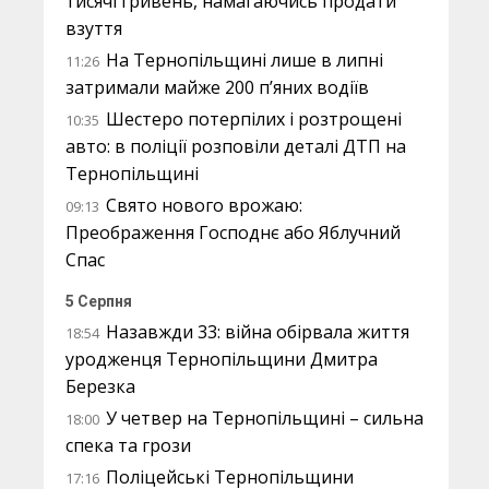
тисячі гривень, намагаючись продати
взуття
На Тернопільщині лише в липні
11:26
затримали майже 200 п’яних водіїв
Шестеро потерпілих і розтрощені
10:35
авто: в поліції розповіли деталі ДТП на
Тернопільщині
Свято нового врожаю:
09:13
Преображення Господнє або Яблучний
Спас
5 Серпня
Назавжди 33: війна обірвала життя
18:54
уродженця Тернопільщини Дмитра
Березка
У четвер на Тернопільщині – сильна
18:00
спека та грози
Поліцейські Тернопільщини
17:16