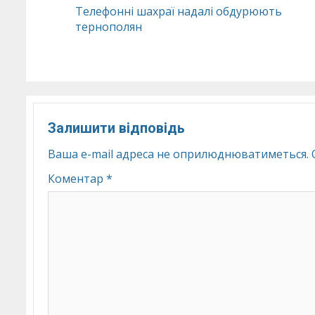
Continue
Телефонні шахраї надалі обдурюють
тернополян
Reading
Залишити відповідь
Ваша e-mail адреса не оприлюднюватиметься.
Коментар
*