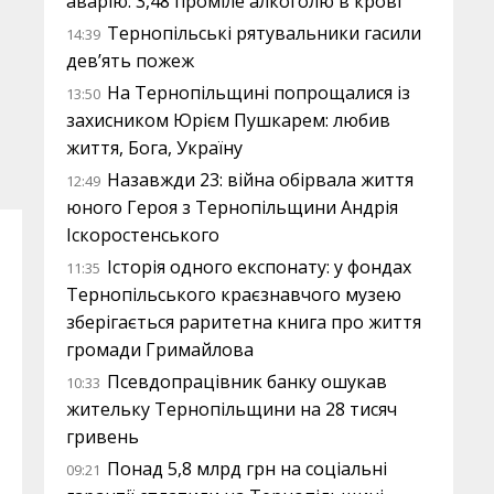
аварію: 3,48 проміле алкоголю в крові
Тернопільські рятувальники гасили
14:39
дев’ять пожеж
На Тернопільщині попрощалися із
13:50
захисником Юрієм Пушкарем: любив
життя, Бога, Україну
Назавжди 23: війна обірвала життя
12:49
юного Героя з Тернопільщини Андрія
Іскоростенського
Історія одного експонату: у фондах
11:35
Тернопільського краєзнавчого музею
зберігається раритетна книга про життя
громади Гримайлова
Псевдопрацівник банку ошукав
10:33
жительку Тернопільщини на 28 тисяч
гривень
Понад 5,8 млрд грн на соціальні
09:21