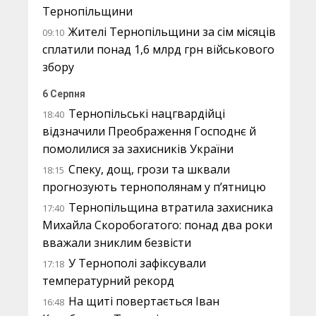
Тернопільщини
Жителі Тернопільщини за сім місяців
09:10
сплатили понад 1,6 млрд грн військового
збору
6 Серпня
Тернопільські нацгвардійці
18:40
відзначили Преображення Господнє й
помолилися за захисників України
Спеку, дощ, грози та шквали
18:15
прогнозують тернополянам у п’ятницю
Тернопільщина втратила захисника
17:40
Михайла Скоробогатого: понад два роки
вважали зниклим безвісти
У Тернополі зафіксували
17:18
температурний рекорд
На щиті повертається Іван
16:48