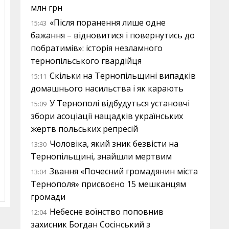
млн грн
«Після поранення лише одне
15:43
бажання – відновитися і повернутись до
побратимів»: історія незламного
тернопільського гвардійця
Скільки на Тернопільщині випадків
15:11
домашнього насильства і як карають
У Тернополі відбудуться установчі
15:09
збори асоціації нащадків українських
жертв польських репресій
Чоловіка, який зник безвісти на
13:30
Тернопільщині, знайшли мертвим
Звання «Почесний громадянин міста
13:04
Тернополя» присвоєно 15 мешканцям
громади
Небесне воїнство поповнив
12:04
захисник Богдан Сосінський з