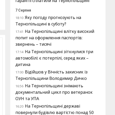
гарантії сплатили на Тернопільщині
7 Серпня
Яку погоду прогнозують на
18:10
Тернопільщині в суботу?
На Тернопільщині влітку високий
17:41
попит на оформлення паспортів:
звернень – тисячі
На Тернопільщині зіткнулися три
17:14
автомобілі: є потерпілі, серед яких –
дитина
Відійшов у Вічність захисник із
17:00
Тернопільщини Володимир Дичко
На Тернопільщині знімають
16:56
документальний цикл про ветеранок
ОУН та УПА
На Тернопільщині державі
16:20
повернули будівлю вартістю понад 50