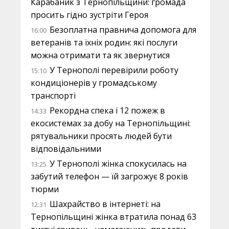
Карабаник з Тернопільщини: громада
просить гідно зустріти Героя
Безоплатна правнича допомога для
16:00
ветеранів та їхніх родин: які послуги
можна отримати та як звернутися
У Тернополі перевірили роботу
15:10
кондиціонерів у громадському
транспорті
Рекордна спека і 12 пожеж в
14:33
екосистемах за добу на Тернопільщині:
рятувальники просять людей бути
відповідальними
У Тернополі жінка спокусилась на
13:25
забутий телефон — їй загрожує 8 років
тюрми
Шахрайство в інтернеті: на
12:31
Тернопільщині жінка втратила понад 63