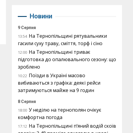
Новини
9 Серпня
На Тернопільщині рятувальники
13:54
гасили суху траву, сміття, торф і сіно
На Тернопільщині триває
12:00
підготовка до опалювального сезону: що
зроблено
Поїзди в Україні масово
10:22
вибиваються з графіка: деякі рейси
затримуються майже на 9 годин
8 Серпня
У неділю на тернополян очікує
18:00
комфортна погода
На Тернопільщині п’яний водій скоїв
17:12