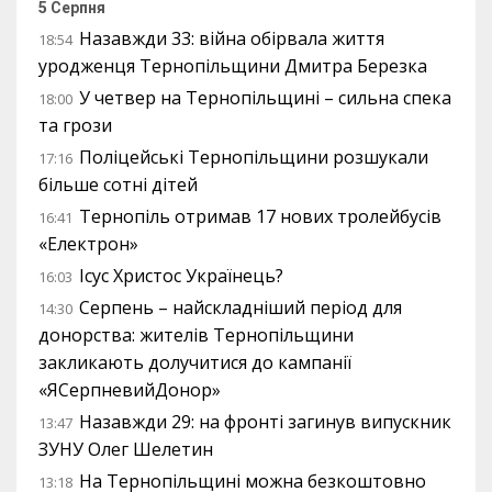
5 Серпня
Назавжди 33: війна обірвала життя
18:54
уродженця Тернопільщини Дмитра Березка
У четвер на Тернопільщині – сильна спека
18:00
та грози
Поліцейські Тернопільщини розшукали
17:16
більше сотні дітей
Тернопіль отримав 17 нових тролейбусів
16:41
«Електрон»
Ісус Христос Українець?
16:03
Серпень – найскладніший період для
14:30
донорства: жителів Тернопільщини
закликають долучитися до кампанії
«ЯСерпневийДонор»
Назавжди 29: на фронті загинув випускник
13:47
ЗУНУ Олег Шелетин
На Тернопільщині можна безкоштовно
13:18