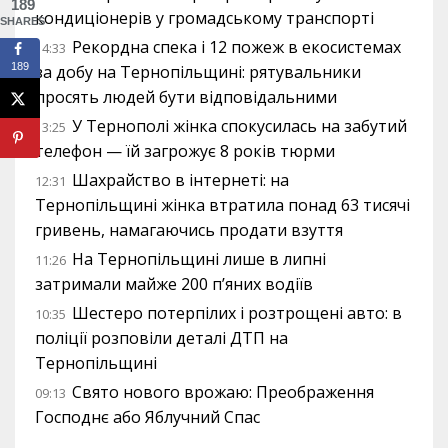
189
кондиціонерів у громадському транспорті
SHARES
Рекордна спека і 12 пожеж в екосистемах
14:33
189
за добу на Тернопільщині: рятувальники
просять людей бути відповідальними
У Тернополі жінка спокусилась на забутий
13:25
телефон — їй загрожує 8 років тюрми
Шахрайство в інтернеті: на
12:31
Тернопільщині жінка втратила понад 63 тисячі
гривень, намагаючись продати взуття
На Тернопільщині лише в липні
11:26
затримали майже 200 п’яних водіїв
Шестеро потерпілих і розтрощені авто: в
10:35
поліції розповіли деталі ДТП на
Тернопільщині
Свято нового врожаю: Преображення
09:13
Господнє або Яблучний Спас