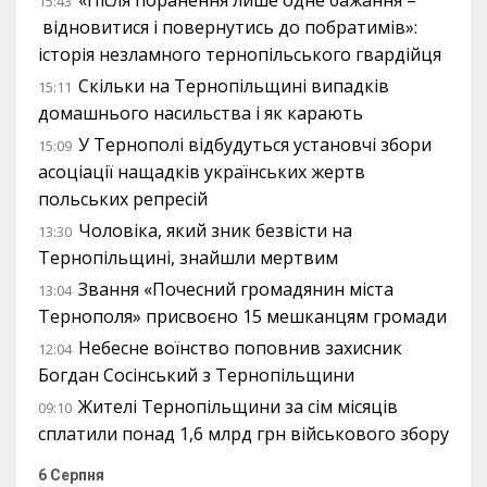
«Після поранення лише одне бажання –
15:43
відновитися і повернутись до побратимів»:
історія незламного тернопільського гвардійця
Скільки на Тернопільщині випадків
15:11
домашнього насильства і як карають
У Тернополі відбудуться установчі збори
15:09
асоціації нащадків українських жертв
польських репресій
Чоловіка, який зник безвісти на
13:30
Тернопільщині, знайшли мертвим
Звання «Почесний громадянин міста
13:04
Тернополя» присвоєно 15 мешканцям громади
Небесне воїнство поповнив захисник
12:04
Богдан Сосінський з Тернопільщини
Жителі Тернопільщини за сім місяців
09:10
сплатили понад 1,6 млрд грн військового збору
6 Серпня