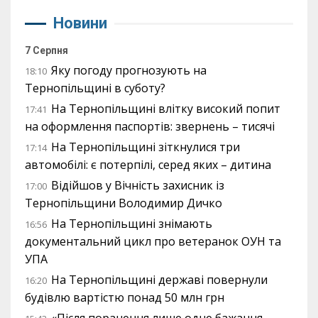
Новини
7 Серпня
Яку погоду прогнозують на
18:10
Тернопільщині в суботу?
На Тернопільщині влітку високий попит
17:41
на оформлення паспортів: звернень – тисячі
На Тернопільщині зіткнулися три
17:14
автомобілі: є потерпілі, серед яких – дитина
Відійшов у Вічність захисник із
17:00
Тернопільщини Володимир Дичко
На Тернопільщині знімають
16:56
документальний цикл про ветеранок ОУН та
УПА
На Тернопільщині державі повернули
16:20
будівлю вартістю понад 50 млн грн