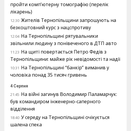
пройти комп’ютерну томографію (перелік
лікарень)
Жителів Тернопільщини запрошують на
12:30
безкоштовний курс з нацспротиву
На Тернопільщині рятувальники
12:04
звільнили людину з понівеченого в ДТП авто
На щиті повертається Петро Федів з
11:23
Тернопільщини: майже рік невідомості та надії
На Тернопільщині “банкір” виманив у
10:31
чоловіка понад 35 тисяч гривень
4 Серпня
На війні загинув Володимир Паламарчук:
21:45
був командиром інженерно-саперного
відділення
У середу на Тернопільщині очікується
18:40
шалена спека