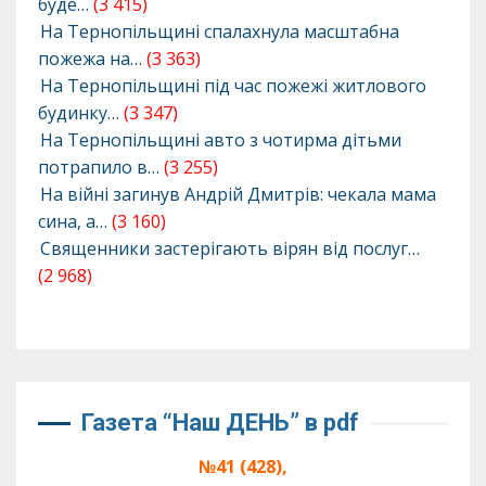
буде…
(3 415)
На Тернопільщині спалахнула масштабна
пожежа на…
(3 363)
На Тернопільщині під час пожежі житлового
будинку…
(3 347)
На Тернопільщині авто з чотирма дітьми
потрапило в…
(3 255)
На війні загинув Андрій Дмитрів: чекала мама
сина, а…
(3 160)
Священники застерігають вірян від послуг…
(2 968)
Газета “Наш ДЕНЬ” в pdf
№41 (428),