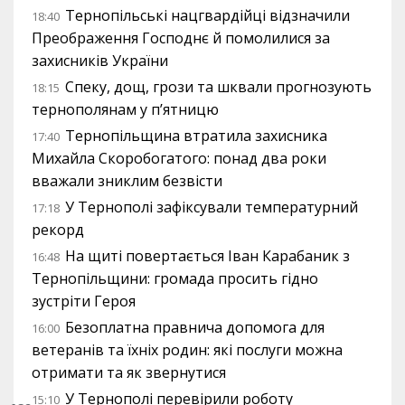
Тернопільські нацгвардійці відзначили
18:40
Преображення Господнє й помолилися за
захисників України
Спеку, дощ, грози та шквали прогнозують
18:15
тернополянам у п’ятницю
Тернопільщина втратила захисника
17:40
Михайла Скоробогатого: понад два роки
вважали зниклим безвісти
У Тернополі зафіксували температурний
17:18
рекорд
На щиті повертається Іван Карабаник з
16:48
Тернопільщини: громада просить гідно
зустріти Героя
Безоплатна правнича допомога для
16:00
ветеранів та їхніх родин: які послуги можна
отримати та як звернутися
У Тернополі перевірили роботу
15:10