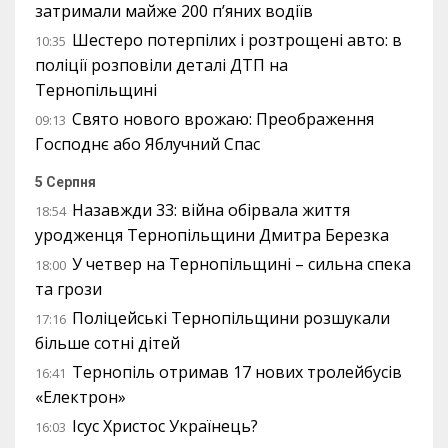
затримали майже 200 п’яних водіїв
Шестеро потерпілих і розтрощені авто: в
10:35
поліції розповіли деталі ДТП на
Тернопільщині
Свято нового врожаю: Преображення
09:13
Господнє або Яблучний Спас
5 Серпня
Назавжди 33: війна обірвала життя
18:54
уродженця Тернопільщини Дмитра Березка
У четвер на Тернопільщині – сильна спека
18:00
та грози
Поліцейські Тернопільщини розшукали
17:16
більше сотні дітей
Тернопіль отримав 17 нових тролейбусів
16:41
«Електрон»
Ісус Христос Українець?
16:03