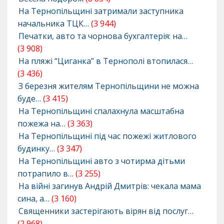
На Тернопільщині затримали заступника
начальника ТЦК…
(3 944)
Печатки, авто та чорнова бухгалтерія: на…
(3 908)
На пляжі “Циганка” в Тернополі втопилася…
(3 436)
З березня жителям Тернопільщини не можна
буде…
(3 415)
На Тернопільщині спалахнула масштабна
пожежа на…
(3 363)
На Тернопільщині під час пожежі житлового
будинку…
(3 347)
На Тернопільщині авто з чотирма дітьми
потрапило в…
(3 255)
На війні загинув Андрій Дмитрів: чекала мама
сина, а…
(3 160)
Священники застерігають вірян від послуг…
(2 968)