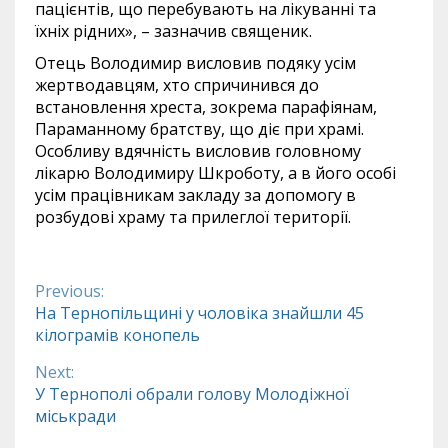
пацієнтів, що перебувають на лікуванні та
їхніх рідних», – зазначив священик.
Отець Володимир висловив подяку усім
жертводавцям, хто спричинився до
встановлення хреста, зокрема парафіянам,
Параманному братству, що діє при храмі.
Особливу вдячність висловив головному
лікарю Володимиру Шкроботу, а в його особі
усім працівникам закладу за допомогу в
розбудові храму та прилеглої території.
Previous:
Continue
На Тернопільщині у чоловіка знайшли 45
кілограмів конопель
Reading
Next:
У Тернополі обрали голову Молодіжної
міськради