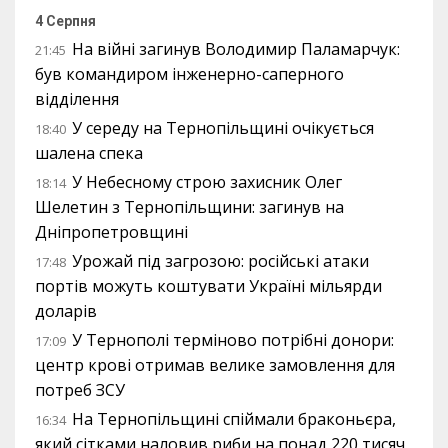
4 Серпня
На війні загинув Володимир Паламарчук:
21:45
був командиром інженерно-саперного
відділення
У середу на Тернопільщині очікується
18:40
шалена спека
У Небесному строю захисник Олег
18:14
Шелетин з Тернопільщини: загинув на
Дніпропетровщині
Урожай під загрозою: російські атаки
17:48
портів можуть коштувати Україні мільярди
доларів
У Тернополі терміново потрібні донори:
17:09
центр крові отримав велике замовлення для
потреб ЗСУ
На Тернопільщині спіймали браконьєра,
16:34
який сітками наловив риби на понад 220 тисяч