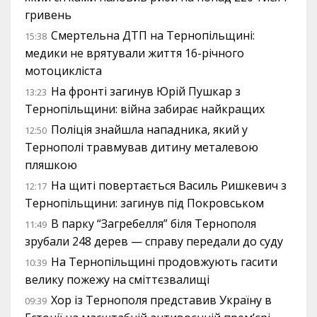
гривень
Смертельна ДТП на Тернопільщині:
15:38
медики не врятували життя 16-річного
мотоцикліста
На фронті загинув Юрій Пушкар з
13:23
Тернопільщини: війна забирає найкращих
Поліція знайшла нападника, який у
12:50
Тернополі травмував дитину металевою
пляшкою
На щиті повертається Василь Ришкевич з
12:17
Тернопільщини: загинув під Покровськом
В парку “Загребелля” біля Тернополя
11:49
зрубали 248 дерев — справу передали до суду
На Тернопільщині продовжують гасити
10:39
велику пожежу на сміттєзвалищі
Хор із Тернополя представив Україну в
09:39