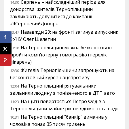
Серпень – найскладніший період для
14:30
донорства: жителів Тернопільщини
закликають долучитися до кампанії
«ЯСерпневийДонор»
Назавжди 29: на фронті загинув випускник
13:47
ЗУНУ Олег Шелетин
На Тернопільщині можна безкоштовно
13:18
пройти комп’ютерну томографію (перелік
лікарень)
Жителів Тернопільщини запрошують на
12:30
безкоштовний курс з нацспротиву
На Тернопільщині рятувальники
12:04
звільнили людину з понівеченого в ДТП авто
На щиті повертається Петро Федів з
11:23
Тернопільщини: майже рік невідомості та надії
На Тернопільщині “банкір” виманив у
10:31
чоловіка понад 35 тисяч гривень