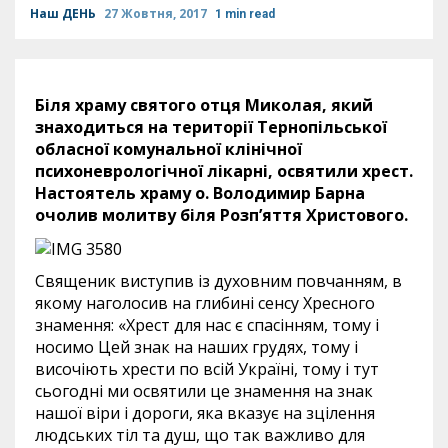
Наш ДЕНЬ
27 Жовтня, 2017
1 min read
Біля храму святого отця Миколая, який
знаходиться на території Тернопільської
обласної комунальної клінічної
психоневрологічної лікарні, освятили хрест.
Настоятель храму о. Володимир Барна
очолив молитву біля Розп’яття Христового.
Священик виступив із духовним повчанням, в
якому наголосив на глибині сенсу Хресного
знамення: «Хрест для нас є спасінням, тому і
носимо Цей знак на наших грудях, тому і
височіють хрести по всій Україні, тому і тут
сьогодні ми освятили це знамення на знак
нашої віри і дороги, яка вказує на зцілення
людських тіл та душ, що так важливо для