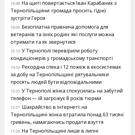
На щиті повертається Іван Карабаник з
16:48
Тернопільщини: громада просить гідно
зустріти Героя
Безоплатна правнича допомога для
16:00
ветеранів та їхніх родин: які послуги можна
отримати та як звернутися
У Тернополі перевірили роботу
15:10
кондиціонерів у громадському транспорті
Рекордна спека і 12 пожеж в екосистемах
14:33
за добу на Тернопільщині: рятувальники
просять людей бути відповідальними
У Тернополі жінка спокусилась на забутий
13:25
телефон — їй загрожує 8 років тюрми
Шахрайство в інтернеті: на
12:31
Тернопільщині жінка втратила понад 63 тисячі
гривень, намагаючись продати взуття
На Тернопільщині лише в липні
11:26