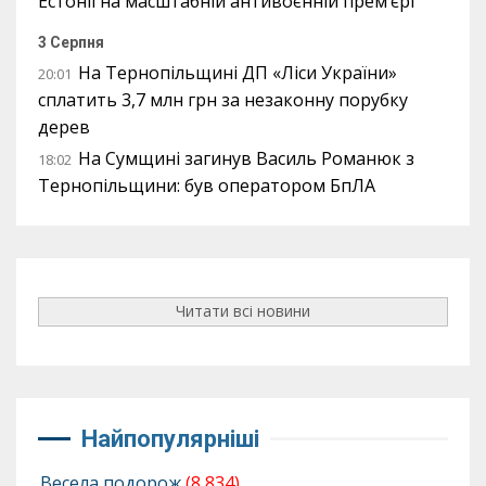
Естонії на масштабній антивоєнній прем’єрі
3 Серпня
На Тернопільщині ДП «Ліси України»
20:01
сплатить 3,7 млн грн за незаконну порубку
дерев
На Сумщині загинув Василь Романюк з
18:02
Тернопільщини: був оператором БпЛА
Читати всі новини
Найпопулярніші
Весела подорож
(8 834)