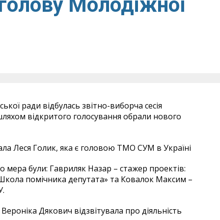
 голову Молодіжної
іської ради відбулась звітно-виборча сесія
я шляхом відкритого голосування обрали нового
ла Леся Голик, яка є головою ТМО СУМ в Україні
 мера були: Гавриляк Назар – стажер проектів:
«Школа помічника депутата» та Ковалок Максим –
У.
 Вероніка Дякович відзвітувала про діяльність