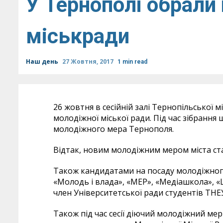
У Тернополі обрали
міськради
Наш день
27 Жовтня, 2017
1 min read
26 жовтня в сесійній залі Тернопільської м
молодіжної міської ради. Під час зібранн
молодіжного мера Тернополя.
Відтак, новим молодіжним мером міста ста
Також кандидатами на посаду молодіжного
«Молодь і влада», «МЕР», «Медіашкола», 
член Університетської ради студентів ТНЕ
Також під час сесії діючий молодіжний мер