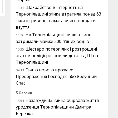
Шахрайство в інтернеті: на
12:31
Тернопільщині жінка втратила понад 63
тисячі гривень, намагаючись продати
взуття
На Тернопільщині лише в липні
11:26
затримали майже 200 п’яних водіїв
Шестеро потерпілих і розтрощені
10:35
авто: в поліції розповіли деталі ДТП на
Тернопільщині
Свято нового врожаю:
09:13
Преображення Господнє або Яблучний
Спас
5 Серпня
Назавжди 33: війна обірвала життя
18:54
уродженця Тернопільщини Дмитра
Березка