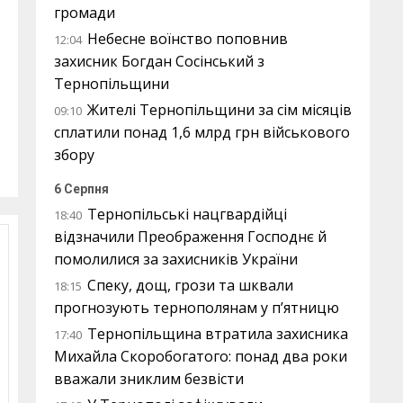
громади
Небесне воїнство поповнив
12:04
захисник Богдан Сосінський з
Тернопільщини
Жителі Тернопільщини за сім місяців
09:10
сплатили понад 1,6 млрд грн військового
збору
6 Серпня
Тернопільські нацгвардійці
18:40
відзначили Преображення Господнє й
помолилися за захисників України
Спеку, дощ, грози та шквали
18:15
прогнозують тернополянам у п’ятницю
Тернопільщина втратила захисника
17:40
Михайла Скоробогатого: понад два роки
вважали зниклим безвісти