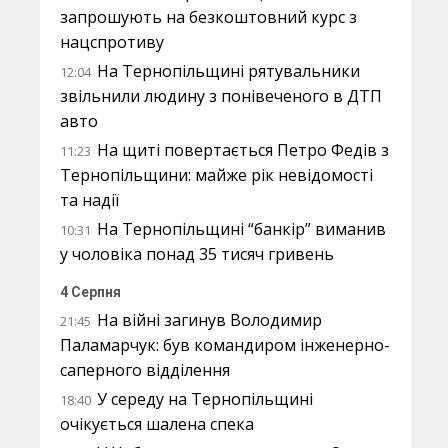
запрошують на безкоштовний курс з
нацспротиву
На Тернопільщині рятувальники
12:04
звільнили людину з понівеченого в ДТП
авто
На щиті повертається Петро Федів з
11:23
Тернопільщини: майже рік невідомості
та надії
На Тернопільщині “банкір” виманив
10:31
у чоловіка понад 35 тисяч гривень
4 Серпня
На війні загинув Володимир
21:45
Паламарчук: був командиром інженерно-
саперного відділення
У середу на Тернопільщині
18:40
очікується шалена спека