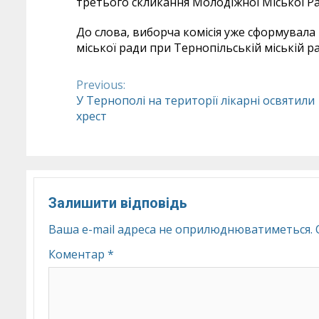
третього скликання Молодіжної Міської Ра
До слова, виборча комісія уже сформувала
міської ради при Тернопільській міській ра
Previous:
Continue
У Тернополі на території лікарні освятили
хрест
Reading
Залишити відповідь
Ваша e-mail адреса не оприлюднюватиметься.
Коментар
*