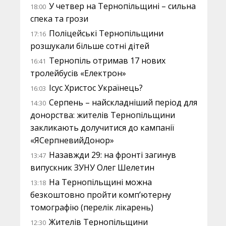
У четвер на Тернопільщині – сильна
18:00
спека та грози
Поліцейські Тернопільщини
17:16
розшукали більше сотні дітей
Тернопіль отримав 17 нових
16:41
тролейбусів «Електрон»
Ісус Христос Українець?
16:03
Серпень – найскладніший період для
14:30
донорства: жителів Тернопільщини
закликають долучитися до кампанії
«ЯСерпневийДонор»
Назавжди 29: на фронті загинув
13:47
випускник ЗУНУ Олег Шелетин
На Тернопільщині можна
13:18
безкоштовно пройти комп’ютерну
томографію (перелік лікарень)
Жителів Тернопільщини
12:30