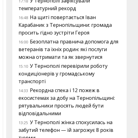
У Тернополі зафіксували
17:18
температурний рекорд
На щиті повертається Іван
16:48
Карабаник з Тернопільщини: громада
просить гідно зустріти Героя
Безоплатна правнича допомога для
16:00
ветеранів та їхніх родин: які послуги
можна отримати та як звернутися
У Тернополі перевірили роботу
15:10
кондиціонерів у громадському
транспорті
Рекордна спека і 12 пожеж в
14:33
екосистемах за добу на Тернопільщині:
рятувальники просять людей бути
відповідальними
У Тернополі жінка спокусилась на
13:25
забутий телефон — їй загрожує 8 років
тюрми