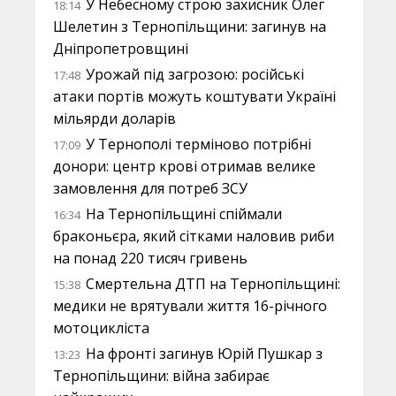
У Небесному строю захисник Олег
18:14
Шелетин з Тернопільщини: загинув на
Дніпропетровщині
Урожай під загрозою: російські
17:48
атаки портів можуть коштувати Україні
мільярди доларів
У Тернополі терміново потрібні
17:09
донори: центр крові отримав велике
замовлення для потреб ЗСУ
На Тернопільщині спіймали
16:34
браконьєра, який сітками наловив риби
на понад 220 тисяч гривень
Смертельна ДТП на Тернопільщині:
15:38
медики не врятували життя 16-річного
мотоцикліста
На фронті загинув Юрій Пушкар з
13:23
Тернопільщини: війна забирає