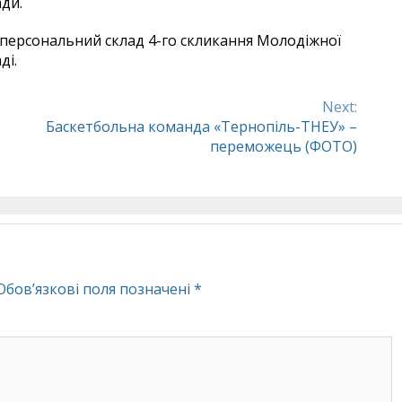
ди.
 персональний склад 4-го скликання Молодіжної
ді.
Next:
Баскетбольна команда «Тернопіль-ТНЕУ» –
переможець (ФОТО)
Обов’язкові поля позначені
*