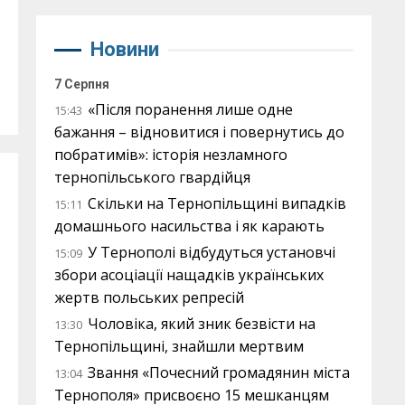
Новини
7 Серпня
«Після поранення лише одне
15:43
бажання – відновитися і повернутись до
побратимів»: історія незламного
тернопільського гвардійця
Скільки на Тернопільщині випадків
15:11
домашнього насильства і як карають
У Тернополі відбудуться установчі
15:09
збори асоціації нащадків українських
жертв польських репресій
Чоловіка, який зник безвісти на
13:30
Тернопільщині, знайшли мертвим
Звання «Почесний громадянин міста
13:04
Тернополя» присвоєно 15 мешканцям