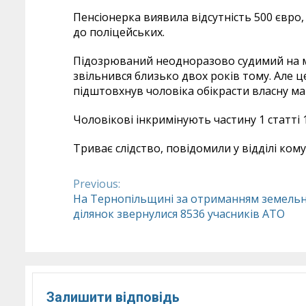
Пенсіонерка виявила відсутність 500 євро,
до поліцейських.
Підозрюваний неодноразово судимий на ма
звільнився близько двох років тому. Але ц
підштовхнув чоловіка обікрасти власну ма
Чоловікові інкримінують частину 1 статті 
Триває слідство, повідомили у відділі комун
Previous:
Continue
На Тернопільщині за отриманням земель
ділянок звернулися 8536 учасників АТО
Reading
Залишити відповідь