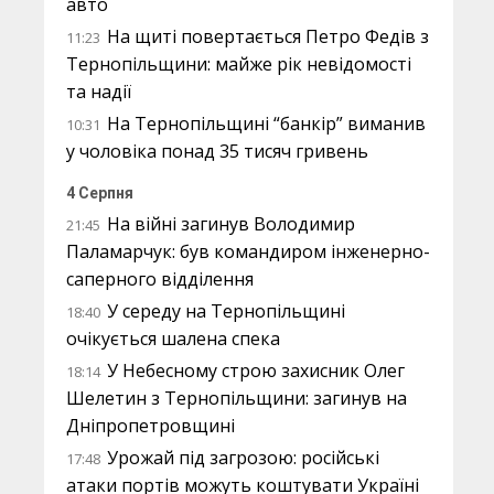
авто
На щиті повертається Петро Федів з
11:23
Тернопільщини: майже рік невідомості
та надії
На Тернопільщині “банкір” виманив
10:31
у чоловіка понад 35 тисяч гривень
4 Серпня
На війні загинув Володимир
21:45
Паламарчук: був командиром інженерно-
саперного відділення
У середу на Тернопільщині
18:40
очікується шалена спека
У Небесному строю захисник Олег
18:14
Шелетин з Тернопільщини: загинув на
Дніпропетровщині
Урожай під загрозою: російські
17:48
атаки портів можуть коштувати Україні