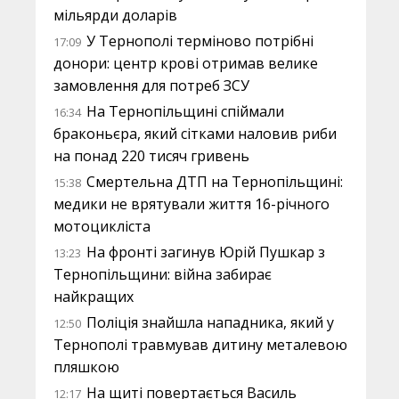
мільярди доларів
У Тернополі терміново потрібні
17:09
донори: центр крові отримав велике
замовлення для потреб ЗСУ
На Тернопільщині спіймали
16:34
браконьєра, який сітками наловив риби
на понад 220 тисяч гривень
Смертельна ДТП на Тернопільщині:
15:38
медики не врятували життя 16-річного
мотоцикліста
На фронті загинув Юрій Пушкар з
13:23
Тернопільщини: війна забирає
найкращих
Поліція знайшла нападника, який у
12:50
Тернополі травмував дитину металевою
пляшкою
На щиті повертається Василь
12:17