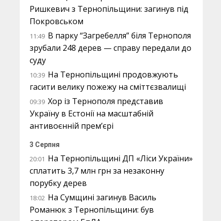
Ришкевич з Тернопільщини: загинув під
Покровськом
В парку “Загребелля” біля Тернополя
11:49
зрубали 248 дерев — справу передали до
суду
На Тернопільщині продовжують
10:39
гасити велику пожежу на сміттєзвалищі
Хор із Тернополя представив
09:39
Україну в Естонії на масштабній
антивоєнній прем’єрі
3 Серпня
На Тернопільщині ДП «Ліси України»
20:01
сплатить 3,7 млн грн за незаконну
порубку дерев
На Сумщині загинув Василь
18:02
Романюк з Тернопільщини: був