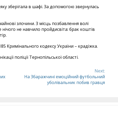
 яку зберігала в шафі. За допомогою звернулась
йнові злочини. З місць позбавлення волі
е нічого не навчило пройдисвіта: брак коштів
тір.
185 Кримінального кодексу України – крадіжка.
ікації поліції Тернопільської області.
Next:
них
На Збаражчині емоційний футбольний
уболівальник побив гравця