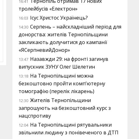
Тернопіль отримав 17 нових
16:41
тролейбусів «Електрон»
Ісус Христос Українець?
16:03
Серпень – найскладніший період для
14:30
донорства: жителів Тернопільщини
закликають долучитися до кампанії
«ЯСерпневийДонор»
Назавжди 29: на фронті загинув
13:47
випускник ЗУНУ Олег Шелетин
На Тернопільщині можна
13:18
безкоштовно пройти комп’ютерну
томографію (перелік лікарень)
Жителів Тернопільщини
12:30
запрошують на безкоштовний курс з
нацспротиву
На Тернопільщині рятувальники
12:04
звільнили людину з понівеченого в ДТП