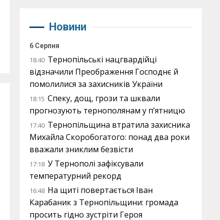
Новини
6 Серпня
Тернопільські нацгвардійці
18:40
відзначили Преображення Господнє й
помолилися за захисників України
Спеку, дощ, грози та шквали
18:15
прогнозують тернополянам у п’ятницю
Тернопільщина втратила захисника
17:40
Михайла Скоробогатого: понад два роки
вважали зниклим безвісти
У Тернополі зафіксували
17:18
температурний рекорд
На щиті повертається Іван
16:48
Карабаник з Тернопільщини: громада
просить гідно зустріти Героя