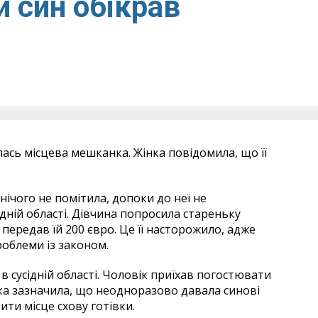
й син обікрав
лась місцева мешканка. Жінка повідомила, що її
нічого не помітила, допоки до неї не
дній області. Дівчина попросила стареньку
передав їй 200 євро. Це її насторожило, адже
облеми із законом.
 в сусідній області. Чоловік приїхав погостювати
ка зазначила, що неодноразово давала синові
ити місце схову готівки.