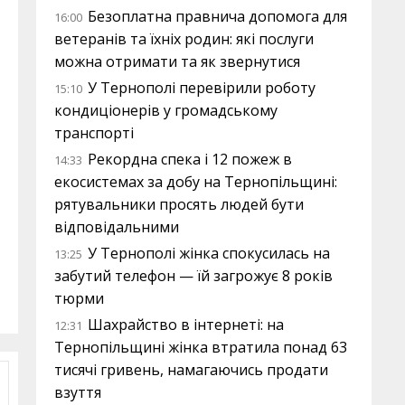
Безоплатна правнича допомога для
16:00
ветеранів та їхніх родин: які послуги
можна отримати та як звернутися
У Тернополі перевірили роботу
15:10
кондиціонерів у громадському
транспорті
Рекордна спека і 12 пожеж в
14:33
екосистемах за добу на Тернопільщині:
рятувальники просять людей бути
відповідальними
У Тернополі жінка спокусилась на
13:25
забутий телефон — їй загрожує 8 років
тюрми
Шахрайство в інтернеті: на
12:31
Тернопільщині жінка втратила понад 63
тисячі гривень, намагаючись продати
взуття