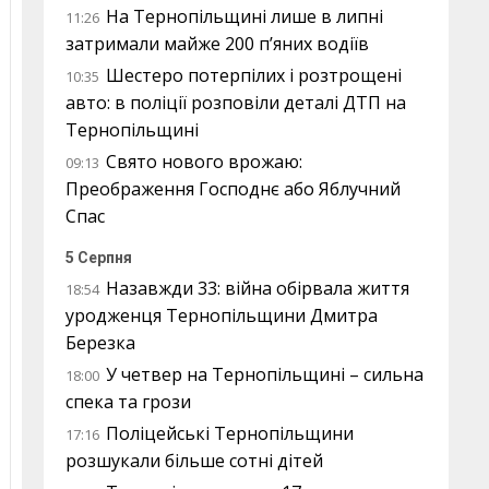
На Тернопільщині лише в липні
11:26
затримали майже 200 п’яних водіїв
Шестеро потерпілих і розтрощені
10:35
авто: в поліції розповіли деталі ДТП на
Тернопільщині
Свято нового врожаю:
09:13
Преображення Господнє або Яблучний
Спас
5 Серпня
Назавжди 33: війна обірвала життя
18:54
уродженця Тернопільщини Дмитра
Березка
У четвер на Тернопільщині – сильна
18:00
спека та грози
Поліцейські Тернопільщини
17:16
розшукали більше сотні дітей