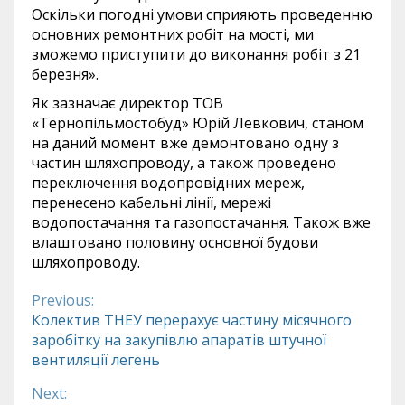
Оскільки погодні умови сприяють проведенню
основних ремонтних робіт на мості, ми
зможемо приступити до виконання робіт з 21
березня».
Як зазначає директор ТОВ
«Тернопільмостобуд» Юрій Левкович, станом
на даний момент вже демонтовано одну з
частин шляхопроводу, а також проведено
переключення водопровідних мереж,
перенесено кабельні лінії, мережі
водопостачання та газопостачання. Також вже
влаштовано половину основної будови
шляхопроводу.
Previous:
Continue
Колектив ТНЕУ перерахує частину місячного
заробітку на закупівлю апаратів штучної
Reading
вентиляції легень
Next: