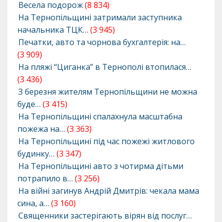
Весела подорож
(8 834)
На Тернопільщині затримали заступника
начальника ТЦК…
(3 945)
Печатки, авто та чорнова бухгалтерія: на…
(3 909)
На пляжі “Циганка” в Тернополі втопилася…
(3 436)
З березня жителям Тернопільщини не можна
буде…
(3 415)
На Тернопільщині спалахнула масштабна
пожежа на…
(3 363)
На Тернопільщині під час пожежі житлового
будинку…
(3 347)
На Тернопільщині авто з чотирма дітьми
потрапило в…
(3 256)
На війні загинув Андрій Дмитрів: чекала мама
сина, а…
(3 160)
Священники застерігають вірян від послуг…