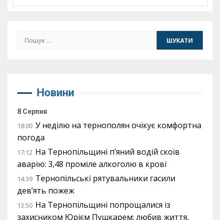
Пошук:
Новини
8 Серпня
У неділю на тернополян очікує комфортна
18:00
погода
На Тернопільщині п’яний водій скоїв
17:12
аварію: 3,48 проміле алкоголю в крові
Тернопільські рятувальники гасили
14:39
дев’ять пожеж
На Тернопільщині попрощалися із
13:50
захисником Юрієм Пушкарем: любив життя,