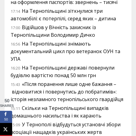
на оформлення паспортів: звернень – тисячі
На Тернопільщині зіткнулися три
17:14
автомобілі: є потерпілі, серед яких – дитина
Відійшов у Вічність захисник із
17:00
Тернопільщини Володимир Дичко
На Тернопільщині знімають
16:56
документальний цикл про ветеранок ОУН та
УПА
На Тернопільщині державі повернули
16:20
будівлю вартістю понад 50 млн грн
«Після поранення лише одне бажання –
15:43
відновитися і повернутись до побратимів»:
історія незламного тернопільського гвардійця
50
SHARES
Скільки на Тернопільщині випадків
15:11
домашнього насильства і як карають
50
У Тернополі відбудуться установчі збори
15:09
асоціації нащадків українських жертв