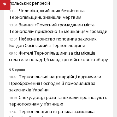
польських репресій
Чоловіка, який зник безвісти на
13:30
Тернопільщині, знайшли мертвим
Звання «Почесний громадянин міста
13:04
Тернополя» присвоєно 15 мешканцям громади
Небесне воїнство поповнив захисник
12:04
Богдан Сосінський з Тернопільщини
Жителі Тернопільщини за сім місяців
09:10
сплатили понад 1,6 млрд грн військового збору
6 Серпня
Тернопільські нацгвардійці відзначили
18:40
Преображення Господнє й помолилися за
захисників України
Спеку, дощ, грози та шквали прогнозують
18:15
тернополянам у п’ятницю
Тернопільщина втратила захисника
17:40