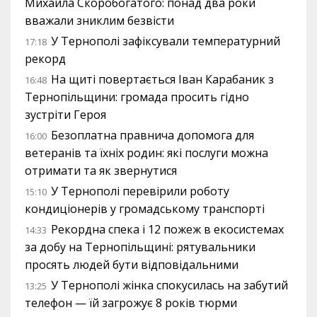
Михайла Скоробогатого: понад два роки
вважали зниклим безвісти
У Тернополі зафіксували температурний
17:18
рекорд
На щиті повертається Іван Карабаник з
16:48
Тернопільщини: громада просить гідно
зустріти Героя
Безоплатна правнича допомога для
16:00
ветеранів та їхніх родин: які послуги можна
отримати та як звернутися
У Тернополі перевірили роботу
15:10
кондиціонерів у громадському транспорті
Рекордна спека і 12 пожеж в екосистемах
14:33
за добу на Тернопільщині: рятувальники
просять людей бути відповідальними
У Тернополі жінка спокусилась на забутий
13:25
телефон — їй загрожує 8 років тюрми