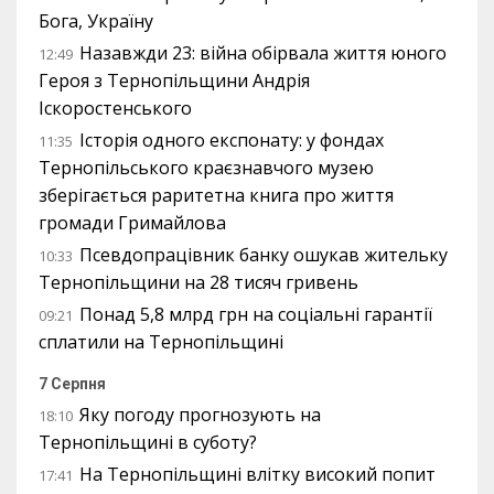
Бога, Україну
Назавжди 23: війна обірвала життя юного
12:49
Героя з Тернопільщини Андрія
Іскоростенського
Історія одного експонату: у фондах
11:35
Тернопільського краєзнавчого музею
зберігається раритетна книга про життя
громади Гримайлова
Псевдопрацівник банку ошукав жительку
10:33
Тернопільщини на 28 тисяч гривень
Понад 5,8 млрд грн на соціальні гарантії
09:21
сплатили на Тернопільщині
7 Серпня
Яку погоду прогнозують на
18:10
Тернопільщині в суботу?
На Тернопільщині влітку високий попит
17:41