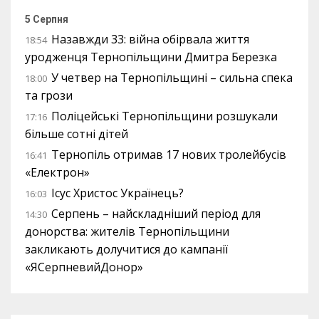
5 Серпня
Назавжди 33: війна обірвала життя
18:54
уродженця Тернопільщини Дмитра Березка
У четвер на Тернопільщині – сильна спека
18:00
та грози
Поліцейські Тернопільщини розшукали
17:16
більше сотні дітей
Тернопіль отримав 17 нових тролейбусів
16:41
«Електрон»
Ісус Христос Українець?
16:03
Серпень – найскладніший період для
14:30
донорства: жителів Тернопільщини
закликають долучитися до кампанії
«ЯСерпневийДонор»