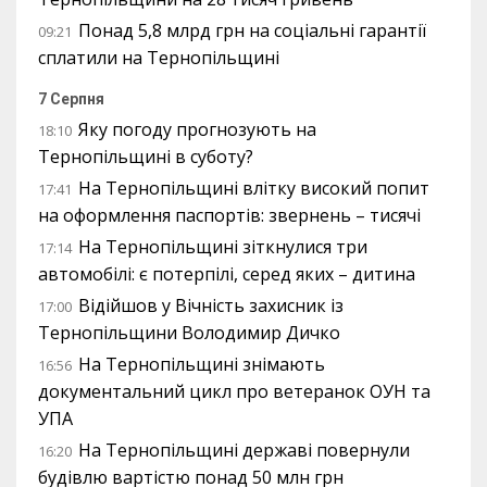
Понад 5,8 млрд грн на соціальні гарантії
09:21
сплатили на Тернопільщині
7 Серпня
Яку погоду прогнозують на
18:10
Тернопільщині в суботу?
На Тернопільщині влітку високий попит
17:41
на оформлення паспортів: звернень – тисячі
На Тернопільщині зіткнулися три
17:14
автомобілі: є потерпілі, серед яких – дитина
Відійшов у Вічність захисник із
17:00
Тернопільщини Володимир Дичко
На Тернопільщині знімають
16:56
документальний цикл про ветеранок ОУН та
УПА
На Тернопільщині державі повернули
16:20
будівлю вартістю понад 50 млн грн