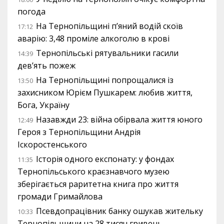
погода
На Тернопільщині п’яний водій скоїв
17:12
аварію: 3,48 проміле алкоголю в крові
Тернопільські рятувальники гасили
14:39
дев’ять пожеж
На Тернопільщині попрощалися із
13:50
захисником Юрієм Пушкарем: любив життя,
Бога, Україну
Назавжди 23: війна обірвала життя юного
12:49
Героя з Тернопільщини Андрія
Іскоростенського
Історія одного експонату: у фондах
11:35
Тернопільського краєзнавчого музею
зберігається раритетна книга про життя
громади Гримайлова
Псевдопрацівник банку ошукав жительку
10:33
Тернопільщини на 28 тисяч гривень