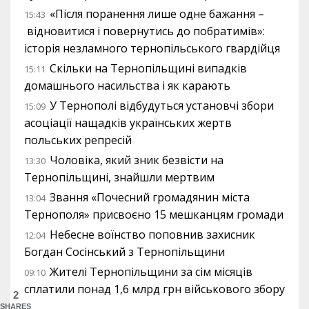
«Після поранення лише одне бажання –
15:43
відновитися і повернутись до побратимів»:
історія незламного тернопільського гвардійця
Скільки на Тернопільщині випадків
15:11
домашнього насильства і як карають
У Тернополі відбудуться установчі збори
15:09
асоціації нащадків українських жертв
польських репресій
Чоловіка, який зник безвісти на
13:30
Тернопільщині, знайшли мертвим
Звання «Почесний громадянин міста
13:04
Тернополя» присвоєно 15 мешканцям громади
Небесне воїнство поповнив захисник
12:04
Богдан Сосінський з Тернопільщини
Жителі Тернопільщини за сім місяців
09:10
сплатили понад 1,6 млрд грн військового збору
2
SHARES