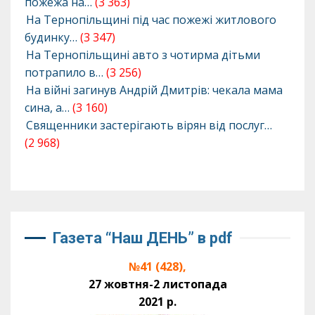
пожежа на…
(3 363)
На Тернопільщині під час пожежі житлового
будинку…
(3 347)
На Тернопільщині авто з чотирма дітьми
потрапило в…
(3 256)
На війні загинув Андрій Дмитрів: чекала мама
сина, а…
(3 160)
Священники застерігають вірян від послуг…
(2 968)
Газета “Наш ДЕНЬ” в pdf
№41 (428),
27 жовтня-2 листопада
2021 р.