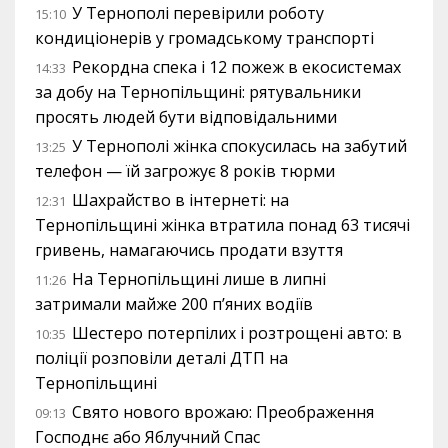
У Тернополі перевірили роботу
15:10
кондиціонерів у громадському транспорті
Рекордна спека і 12 пожеж в екосистемах
14:33
за добу на Тернопільщині: рятувальники
просять людей бути відповідальними
У Тернополі жінка спокусилась на забутий
13:25
телефон — їй загрожує 8 років тюрми
Шахрайство в інтернеті: на
12:31
Тернопільщині жінка втратила понад 63 тисячі
гривень, намагаючись продати взуття
На Тернопільщині лише в липні
11:26
затримали майже 200 п’яних водіїв
Шестеро потерпілих і розтрощені авто: в
10:35
поліції розповіли деталі ДТП на
Тернопільщині
Свято нового врожаю: Преображення
09:13
Господнє або Яблучний Спас