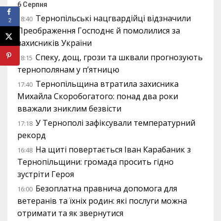
6 Серпня
Тернопільські нацгвардійці відзначили
18:40
2
Преображення Господнє й помолилися за
захисників України
Спеку, дощ, грози та шквали прогнозують
18:15
тернополянам у п’ятницю
Тернопільщина втратила захисника
17:40
Михайла Скоробогатого: понад два роки
вважали зниклим безвісти
У Тернополі зафіксували температурний
17:18
рекорд
На щиті повертається Іван Карабаник з
16:48
Тернопільщини: громада просить гідно
зустріти Героя
Безоплатна правнича допомога для
16:00
ветеранів та їхніх родин: які послуги можна
отримати та як звернутися