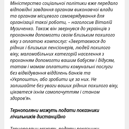
Міністерство соціальної політики вже передало
відповідні завдання органам виконавчої влади
та органам місцевого самоврядування для
організації такої роботи, – наголосив Віталій
Музиченко. Також він звернувся до українців з
проханням допомогти своїм близьким похилого
віку з оплатою компослуг: «Звертаємося до
рідних і близьких пенсіонерів, людей похилого
віку, маломобільних категорій населення з
проханням допомогти вашим бабусям і дідусям,
татам і мамам оплатити комунальні послуги
без відвідування відділень банків та
«Укрпошти», або зробити це за них. Не
залишайте без уваги ваших рідних похилого віку,
цікавтеся їхнім самопочуттям і станом
здоров’я».
Тернополяни можуть подати показники
лічильників дистанційно
Тернополяни можуть подати показники