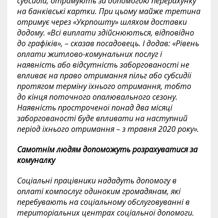
субсидій, отримують за допомогою перерахунку
на банківські картки. При цьому майже третина
отримує через «Укрпошту» шляхом доставки
додому. «Всі виплати здійснюються, відповідно
до графіків», – сказав посадовець. І додав: «Рівень
оплати житлово-комунальних послуг і
наявність або відсутність заборгованості не
впливає на право отримання пільг або субсидії
протягом терміну їхнього отримання, тобто
до кінця поточного опалювального сезону.
Наявність простроченої понад два місяці
заборгованості буде впливати на наступний
період їхнього отримання – з травня 2020 року».
Самотнім людям допоможуть розрахуватися за
комуналку
Соціальні працівники нададуть допомогу в
оплаті компослуг одиноким громадянам, які
перебувають на соціальному обслуговуванні в
територіальних центрах соціальної допомоги.