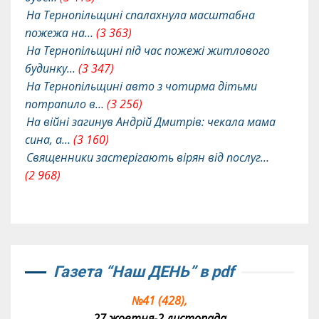
На Тернопільщині спалахнула масштабна
пожежа на…
(3 363)
На Тернопільщині під час пожежі житлового
будинку…
(3 347)
На Тернопільщині авто з чотирма дітьми
потрапило в…
(3 256)
На війні загинув Андрій Дмитрів: чекала мама
сина, а…
(3 160)
Священники застерігають вірян від послуг…
(2 968)
Газета “Наш ДЕНЬ” в pdf
№41 (428),
27 жовтня-2 листопада