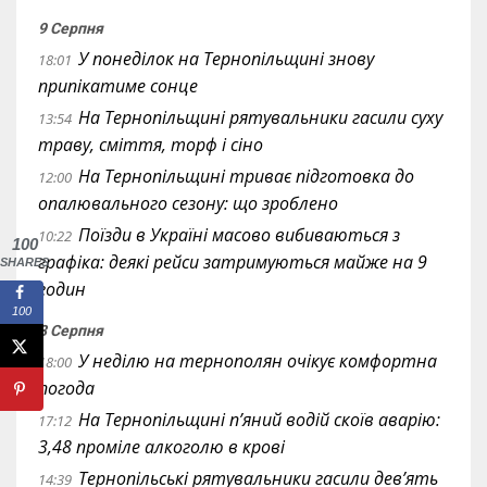
9 Серпня
У понеділок на Тернопільщині знову
18:01
припікатиме сонце
На Тернопільщині рятувальники гасили суху
13:54
траву, сміття, торф і сіно
На Тернопільщині триває підготовка до
12:00
опалювального сезону: що зроблено
Поїзди в Україні масово вибиваються з
10:22
100
графіка: деякі рейси затримуються майже на 9
SHARES
годин
100
8 Серпня
У неділю на тернополян очікує комфортна
18:00
погода
На Тернопільщині п’яний водій скоїв аварію:
17:12
3,48 проміле алкоголю в крові
Тернопільські рятувальники гасили дев’ять
14:39