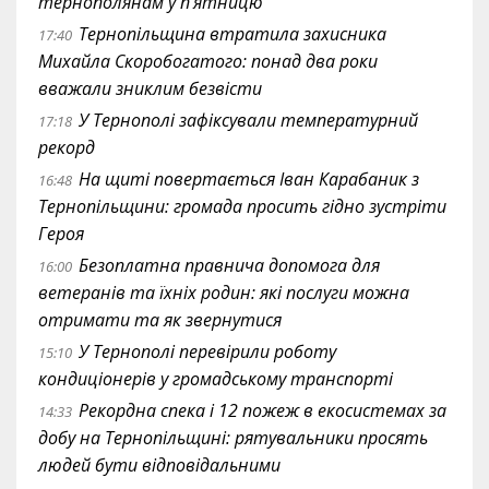
тернополянам у п’ятницю
Тернопільщина втратила захисника
17:40
Михайла Скоробогатого: понад два роки
вважали зниклим безвісти
У Тернополі зафіксували температурний
17:18
рекорд
На щиті повертається Іван Карабаник з
16:48
Тернопільщини: громада просить гідно зустріти
Героя
Безоплатна правнича допомога для
16:00
ветеранів та їхніх родин: які послуги можна
отримати та як звернутися
У Тернополі перевірили роботу
15:10
кондиціонерів у громадському транспорті
Рекордна спека і 12 пожеж в екосистемах за
14:33
добу на Тернопільщині: рятувальники просять
людей бути відповідальними