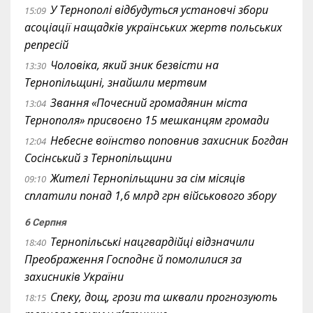
У Тернополі відбудуться установчі збори
15:09
асоціації нащадків українських жертв польських
репресій
Чоловіка, який зник безвісти на
13:30
Тернопільщині, знайшли мертвим
Звання «Почесний громадянин міста
13:04
Тернополя» присвоєно 15 мешканцям громади
Небесне воїнство поповнив захисник Богдан
12:04
Сосінський з Тернопільщини
Жителі Тернопільщини за сім місяців
09:10
сплатили понад 1,6 млрд грн військового збору
6 Серпня
Тернопільські нацгвардійці відзначили
18:40
Преображення Господнє й помолилися за
захисників України
Спеку, дощ, грози та шквали прогнозують
18:15