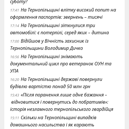
суботу?
На Тернопільщині влітку високий попит на
17:41
оформлення паспортів: звернень – тисячі
На Тернопільщині зіткнулися три
17:14
автомобілі: є потерпілі, серед яких – дитина
Відійшов у Вічність захисник із
17:00
Тернопільщини Володимир Дичко
На Тернопільщині знімають
16:56
документальний цикл про ветеранок ОУН та
УПА
На Тернопільщині державі повернули
16:20
будівлю вартістю понад 50 млн грн
«Після поранення лише одне бажання –
15:43
відновитися і повернутись до побратимів»:
історія незламного тернопільського гвардійця
Скільки на Тернопільщині випадків
15:11
домашнього насильства і як карають