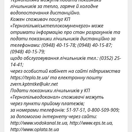
лічильників за тепло, гаряче й холодне
водопостачання дистанційно.
Кожен споживач послуг КП
«Тернопільміськтеплокомуненерго» може
отримати інформацію про стан розрахунків та
подати показники лічильників дистанційно за
телефонами: (0948) 40-15-78; (0948) 40-15-87;
(0948) 40-15-79;
щодо обслуговування лічильників тел.: (0352) 25-
14-41;
через особистий кабінет на сайті підприємства
https://teplo.te.ua/ та електронну пошту
zvern.kptmtke@ukr.net
Подати показники лічильників у КП
«Тернопільводоканал» споживачі можуть
через пункти прийому платежів;
за номерами телефонів: 51-97-51, 0-800-509-909;
за допомогою інтернету через сайти:
http://www.vodokanal.te.ua, http://www.eps.te.ua,
http://www.oplata.te.ua