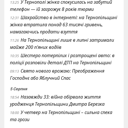
У Тернополі жінка спокусилась на забутий
13:25
телефон — їй загрожує 8 років тюрми
Шахрайство в інтернеті: на Тернопільщині
12:31
жінка втратила понад 63 тисячі гривень,
намагаючись продати взуття
На Тернопільщині лише в липні затримали
11:26
майже 200 п’яних водіїв
Шестеро потерпілих і розтрощені авто: в
10:35
поліції розповіли деталі ДТП на Тернопільщині
Свято нового врожаю: Преображення
09:13
Господнє або Яблучний Спас
5 Серпня
Назавжди 33: війна обірвала життя
18:54
уродженця Тернопільщини Дмитра Березка
У четвер на Тернопільщині – сильна спека
18:00
та грози