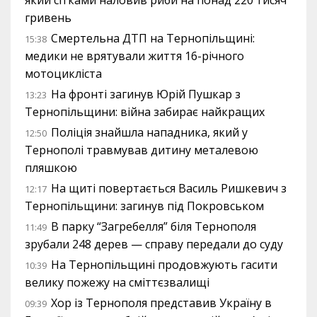
який сітками наловив риби на понад 220 тисяч
гривень
Смертельна ДТП на Тернопільщині:
15:38
медики не врятували життя 16-річного
мотоцикліста
На фронті загинув Юрій Пушкар з
13:23
Тернопільщини: війна забирає найкращих
Поліція знайшла нападника, який у
12:50
Тернополі травмував дитину металевою
пляшкою
На щиті повертається Василь Ришкевич з
12:17
Тернопільщини: загинув під Покровськом
В парку “Загребелля” біля Тернополя
11:49
зрубали 248 дерев — справу передали до суду
На Тернопільщині продовжують гасити
10:39
велику пожежу на сміттєзвалищі
Хор із Тернополя представив Україну в
09:39