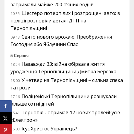
затримали майже 200 п’яних водіїв
Шестеро потерпілих і розтрощені авто: в
10:35
поліції розповіли деталі ДТП на
Тернопільщині
Свято нового врожаю: Преображення
09:13
Господнє або Яблучний Спас
5 Серпня
Назавжди 33: війна обірвала життя
18:54
уродженця Тернопільщини Дмитра Березка
У четвер на Тернопільщині – сильна спека
18:00
та грози
Поліцейські Тернопільщини розшукали
17:16
більше сотні дітей
Тернопіль отримав 17 нових тролейбусів
16:41
«Електрон»
Ісус Христос Українець?
16:03