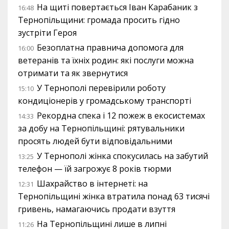
На щиті повертається Іван Карабаник з
16:48
Тернопільщини: громада просить гідно
зустріти Героя
Безоплатна правнича допомога для
16:00
ветеранів та їхніх родин: які послуги можна
отримати та як звернутися
У Тернополі перевірили роботу
15:10
кондиціонерів у громадському транспорті
Рекордна спека і 12 пожеж в екосистемах
14:33
за добу на Тернопільщині: рятувальники
просять людей бути відповідальними
У Тернополі жінка спокусилась на забутий
13:25
телефон — їй загрожує 8 років тюрми
Шахрайство в інтернеті: на
12:31
Тернопільщині жінка втратила понад 63 тисячі
гривень, намагаючись продати взуття
На Тернопільщині лише в липні
11:26