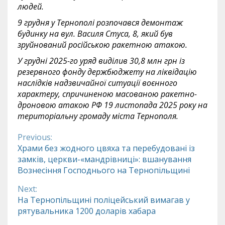
людей.
9 грудня
у Тернополі розпочався демонтаж
будинку на вул. Василя Стуса, 8, який був
зруйнований російською ракетною атакою.
У грудні 2025-го
уряд виділив 30,8 млн грн із
резервного фонду держбюджету на ліквідацію
наслідків надзвичайної ситуації воєнного
характеру, спричиненою масованою ракетно-
дроновою атакою РФ 19 листопада 2025 року на
територіальну громаду міста Тернополя.
Previous:
Continue
Храми без жодного цвяха та перебудовані із
замків, церкви-«мандрівниці»: вшанування
Reading
Вознесіння Господнього на Тернопільщині
Next:
На Тернопільщині поліцейський вимагав у
рятувальника 1200 доларів хабара