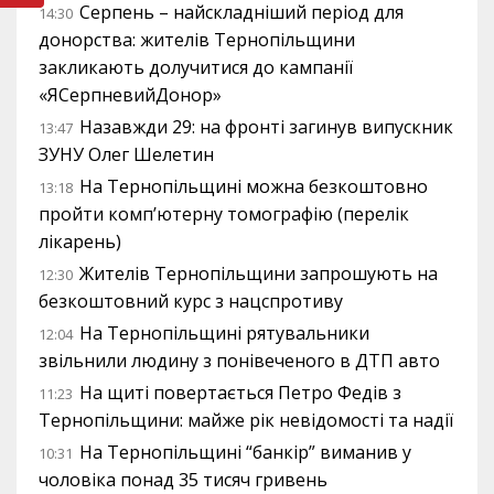
Серпень – найскладніший період для
14:30
донорства: жителів Тернопільщини
закликають долучитися до кампанії
«ЯСерпневийДонор»
Назавжди 29: на фронті загинув випускник
13:47
ЗУНУ Олег Шелетин
На Тернопільщині можна безкоштовно
13:18
пройти комп’ютерну томографію (перелік
лікарень)
Жителів Тернопільщини запрошують на
12:30
безкоштовний курс з нацспротиву
На Тернопільщині рятувальники
12:04
звільнили людину з понівеченого в ДТП авто
На щиті повертається Петро Федів з
11:23
Тернопільщини: майже рік невідомості та надії
На Тернопільщині “банкір” виманив у
10:31
чоловіка понад 35 тисяч гривень