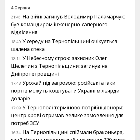
4 Серпня
На війні загинув Володимир Паламарчук:
21:45
був командиром інженерно-саперного
відділення
У середу на Тернопільщині очікується
18:40
шалена спека
У Небесному строю захисник Олег
18:14
Шелетин з Тернопільщини: загинув на
Дніпропетровщині
Урожай під загрозою: російські атаки
17:48
портів можуть коштувати Україні мільярди
доларів
У Тернополі терміново потрібні донори:
17:09
центр крові отримав велике замовлення для
потреб ЗСУ
На Тернопільщині спіймали браконьєра,
16:34