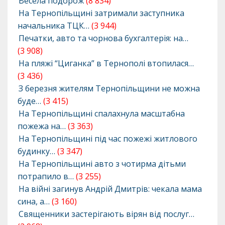
Весела подорож
(8 834)
На Тернопільщині затримали заступника
начальника ТЦК…
(3 944)
Печатки, авто та чорнова бухгалтерія: на…
(3 908)
На пляжі “Циганка” в Тернополі втопилася…
(3 436)
З березня жителям Тернопільщини не можна
буде…
(3 415)
На Тернопільщині спалахнула масштабна
пожежа на…
(3 363)
На Тернопільщині під час пожежі житлового
будинку…
(3 347)
На Тернопільщині авто з чотирма дітьми
потрапило в…
(3 255)
На війні загинув Андрій Дмитрів: чекала мама
сина, а…
(3 160)
Священники застерігають вірян від послуг…