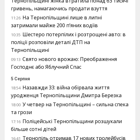
Тернопільщині жінка втратила понад 63 тисячі
гривень, намагаючись продати взуття
На Тернопільщині лише в липні
11:26
затримали майже 200 п’яних водіїв
Шестеро потерпілих і розтрощені авто: в
10:35
поліції розповіли деталі ДТП на
Тернопільщині
Свято нового врожаю: Преображення
09:13
Господнє або Яблучний Спас
5 Серпня
Назавжди 33: війна обірвала життя
18:54
уродженця Тернопільщини Дмитра Березка
У четвер на Тернопільщині – сильна спека
18:00
та грози
Поліцейські Тернопільщини розшукали
17:16
більше сотні дітей
Тернопіль отримав 17 нових тролейбусів
16:41