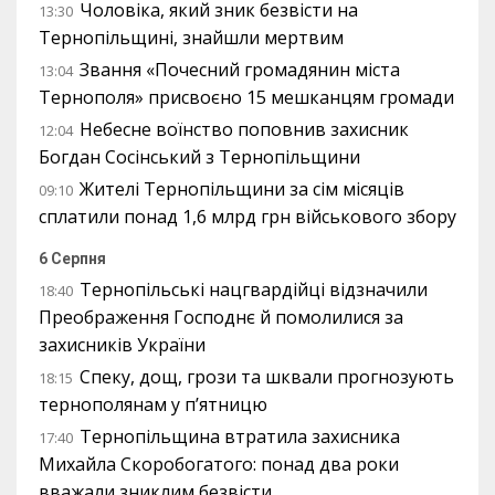
Чоловіка, який зник безвісти на
13:30
Тернопільщині, знайшли мертвим
Звання «Почесний громадянин міста
13:04
Тернополя» присвоєно 15 мешканцям громади
Небесне воїнство поповнив захисник
12:04
Богдан Сосінський з Тернопільщини
Жителі Тернопільщини за сім місяців
09:10
сплатили понад 1,6 млрд грн військового збору
6 Серпня
Тернопільські нацгвардійці відзначили
18:40
Преображення Господнє й помолилися за
захисників України
Спеку, дощ, грози та шквали прогнозують
18:15
тернополянам у п’ятницю
Тернопільщина втратила захисника
17:40
Михайла Скоробогатого: понад два роки
вважали зниклим безвісти