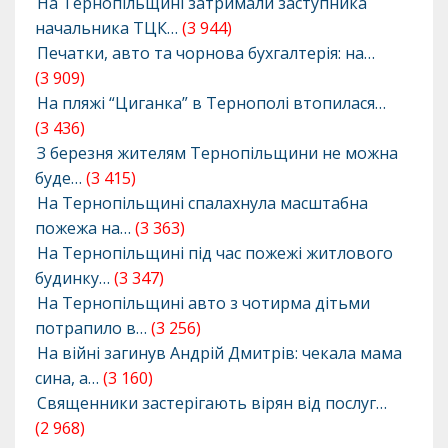
На Тернопільщині затримали заступника
начальника ТЦК…
(3 944)
Печатки, авто та чорнова бухгалтерія: на…
(3 909)
На пляжі “Циганка” в Тернополі втопилася…
(3 436)
З березня жителям Тернопільщини не можна
буде…
(3 415)
На Тернопільщині спалахнула масштабна
пожежа на…
(3 363)
На Тернопільщині під час пожежі житлового
будинку…
(3 347)
На Тернопільщині авто з чотирма дітьми
потрапило в…
(3 256)
На війні загинув Андрій Дмитрів: чекала мама
сина, а…
(3 160)
Священники застерігають вірян від послуг…
(2 968)