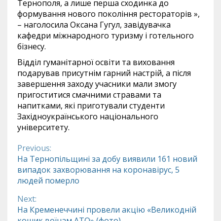
Тернополя, а лише перша сходинка до
формування нового покоління рестораторів »,
– наголосила Оксана Гугул, завідувачка
кафедри міжнародного туризму і готельного
бізнесу.
Відділ гуманітарної освіти та виховання
подарував присутнім гарний настрій, а після
завершення заходу учасники мали змогу
пригоститися смачними стравами та
напитками, які приготували студенти
Західноукраїнського національного
університету.
Previous:
Continue
На Тернопільщині за добу виявили 161 новий
випадок захворювання на коронавірус, 5
Reading
людей померло
Next:
На Кременеччині провели акцію «Великодній
кошик воїнам АТО» (фото)