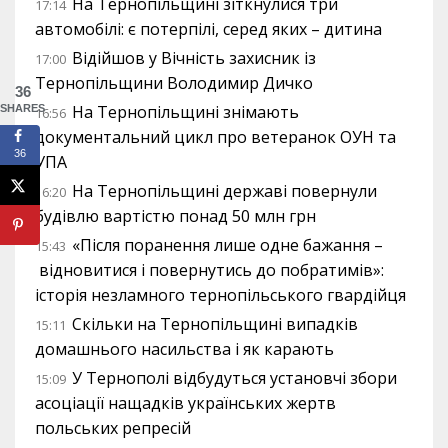
На Тернопільщині зіткнулися три
17:14
автомобілі: є потерпілі, серед яких – дитина
Відійшов у Вічність захисник із
17:00
Тернопільщини Володимир Дичко
36
На Тернопільщині знімають
SHARES
16:56
документальний цикл про ветеранок ОУН та
36
УПА
На Тернопільщині державі повернули
16:20
будівлю вартістю понад 50 млн грн
«Після поранення лише одне бажання –
15:43
відновитися і повернутись до побратимів»:
історія незламного тернопільського гвардійця
Скільки на Тернопільщині випадків
15:11
домашнього насильства і як карають
У Тернополі відбудуться установчі збори
15:09
асоціації нащадків українських жертв
польських репресій