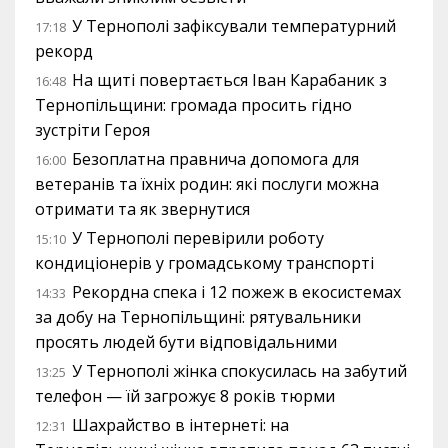
У Тернополі зафіксували температурний
17:18
рекорд
На щиті повертається Іван Карабаник з
16:48
Тернопільщини: громада просить гідно
зустріти Героя
Безоплатна правнича допомога для
16:00
ветеранів та їхніх родин: які послуги можна
отримати та як звернутися
У Тернополі перевірили роботу
15:10
кондиціонерів у громадському транспорті
Рекордна спека і 12 пожеж в екосистемах
14:33
за добу на Тернопільщині: рятувальники
просять людей бути відповідальними
У Тернополі жінка спокусилась на забутий
13:25
телефон — їй загрожує 8 років тюрми
Шахрайство в інтернеті: на
12:31