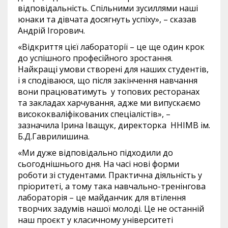
відповідальність. Спільними зусиллями наші
юнаки та дівчата досягнуть успіху», – сказав
Андрій Ігорович.
«Відкриття цієї лабораторії – це ще один крок
до успішного професійного зростання.
Найкращі умови створені для наших студентів,
і я сподіваюся, що після закінчення навчання
вони працюватимуть у топових ресторанах
та закладах харчування, адже ми випускаємо
висококваліфікованих спеціалістів», –
зазначила Ірина Іващук, директорка ННІМВ ім.
Б.Д.Гаврилишина.
«Ми дуже відповідально підходили до
сьогоднішнього дня. На часі нові форми
роботи зі студентами. Практична діяльність у
пріоритеті, а тому така навчально-тренінгова
лабораторія – це майданчик для втілення
творчих задумів нашої молоді. Це не останній
наш проєкт у класичному університеті