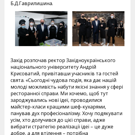
Б.Д.Гаврилишина.
Захід розпочав ректор Західноукраїнського
національного університету Андрій
Крисоватий, привітавши учасників та гостей
свята. «Сьогодні чудова подія, яка дає нашій
молоді можливість набути якісні знання у сфері
ресторанної справи. Ми хочемо, щоб тут
зароджувались нові ідеї, проводилися
майстер-класи кращими шеф-кухарями,
панував дух професіоналізму. Хочу подякувати
усім, хто долучився до цієї справи, адже
вибрати стратегію реалізації ідеї – це дуже
добре, а для втілення – потрібна