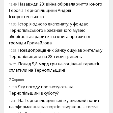
Назавжди 23: війна обірвала життя юного
12:49
Героя з Тернопільщини Андрія
Іскоростенського
Історія одного експонату: у фондах
11:35
Тернопільського краєзнавчого музею
зберігається раритетна книга про життя
громади Гримайлова
Псевдопрацівник банку ошукав жительку
10:33
Тернопільщини на 28 тисяч гривень
Понад 5,8 млрд грн на соціальні гарантії
09:21
сплатили на Тернопільщині
7 Серпня
Яку погоду прогнозують на
18:10
Тернопільщині в суботу?
На Тернопільщині влітку високий попит
17:41
на оформлення паспортів: звернень – тисячі