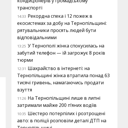
кондиціонерів у громадському
транспорті
Рекордна спека і 12 пожеж в
14:33
екосистемах за добу на Тернопільщині:
рятувальники просять людей бути
відповідальними
У Тернополі жінка спокусилась на
13:25
забутий телефон — їй загрожує 8 років
тюрми
Шахрайство в інтернеті: на
12:31
Тернопільщині жінка втратила понад 63
тисячі гривень, намагаючись продати
взуття
На Тернопільщині лише в липні
11:26
затримали майже 200 п’яних водіїв
Шестеро потерпілих і розтрощені
10:35
авто: в поліції розповіли деталі ДТП на
Тернопільщині