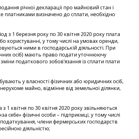
подання річної декларації про майновий стан і
ке платниками визначено до сплати, необхідно
іод з 1 березня року по 30 квітня 2020 року плата
або користуванні, у тому числі на умовах оренди,
овуються ними в господарській діяльності. При
ичних осіб) мають право подати уточнюючу
 зміни податкового зобов’язання із сплати плати
ебувають у власності фізичних або юридичних осіб,
нерухоме майно, відмінне від земельної ділянки,
а з 1 квітня по 30 квітня 2020 року звільняються
за себе» фізичні особи – підприємці, у тому числі
 оподаткування, члени фермерських господарств
есійною діяльністю;