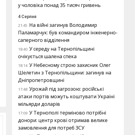
у чоловіка понад 35 тисяч гривень
4 Серпня
На війні загинув Володимир
21:45
Паламарчук: був командиром інженерно-
саперного відділення
У середу на Тернопільщині
18:40
очікується шалена спека
У Небесному строю захисник Олег
18:14
Шелетин з Тернопільщини: загинув на
Дніпропетровщині
Урожай під загрозою: російські
17:48
атаки портів можуть коштувати Україні
мільярди доларів
У Тернополі терміново потрібні
17:09
донори: центр крові отримав велике
замовлення для потреб ЗСУ