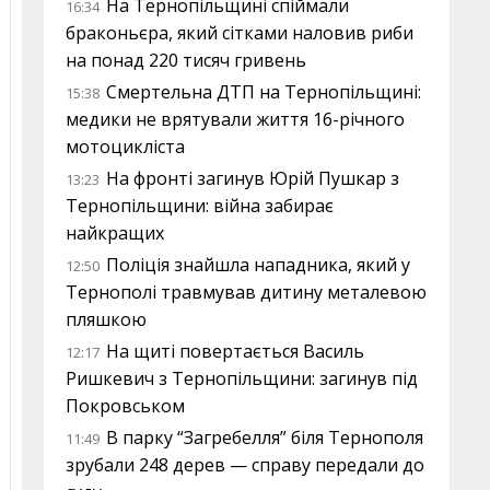
На Тернопільщині спіймали
16:34
браконьєра, який сітками наловив риби
на понад 220 тисяч гривень
Смертельна ДТП на Тернопільщині:
15:38
медики не врятували життя 16-річного
мотоцикліста
На фронті загинув Юрій Пушкар з
13:23
Тернопільщини: війна забирає
найкращих
Поліція знайшла нападника, який у
12:50
Тернополі травмував дитину металевою
пляшкою
На щиті повертається Василь
12:17
Ришкевич з Тернопільщини: загинув під
Покровськом
В парку “Загребелля” біля Тернополя
11:49
зрубали 248 дерев — справу передали до