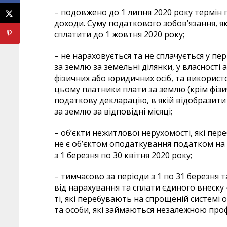
– подовжено до 1 липня 2020 року термін 
доходи. Суму податкового зобов’язання, я
сплатити до 1 жовтня 2020 року;
– не нараховується та не сплачується у пер
за землю за земельні ділянки, у власності 
фізичних або юридичних осіб, та використ
цьому платники плати за землю (крім фіз
податкову декларацію, в якій відобразити
за землю за відповідні місяці;
– об’єкти нежитлової нерухомості, які пер
не є об’єктом оподаткування податком на 
з 1 березня по 30 квітня 2020 року;
– тимчасово за періоди з 1 по 31 березня т
від нарахування та сплати єдиного внеску «
ті, які перебувають на спрощеній системі
та особи, які займаються незалежною проф