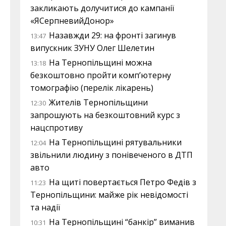
закликають долучитися до кампанії
«ЯСерпневийДонор»
Назавжди 29: на фронті загинув
13:47
випускник ЗУНУ Олег Шелетин
На Тернопільщині можна
13:18
безкоштовно пройти комп’ютерну
томографію (перелік лікарень)
Жителів Тернопільщини
12:30
запрошують на безкоштовний курс з
нацспротиву
На Тернопільщині рятувальники
12:04
звільнили людину з понівеченого в ДТП
авто
На щиті повертається Петро Федів з
11:23
Тернопільщини: майже рік невідомості
та надії
На Тернопільщині “банкір” виманив
10:31