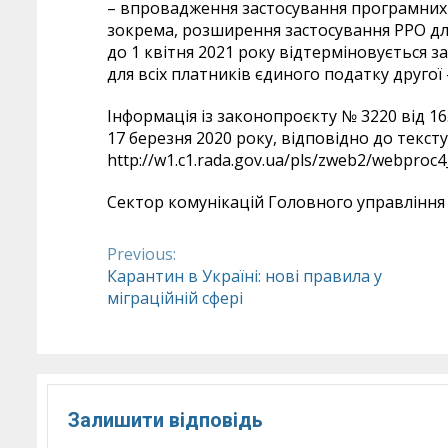
– впровадження застосування програмних 
зокрема, розширення застосування РРО для 
до 1 квітня 2021 року відтерміновується
для всіх платників єдиного податку другої 
Інформація із законопроєкту № 3220 від 1
17 березня 2020 року, відповідно до текст
http://w1.c1.rada.gov.ua/pls/zweb2/webproc
Сектор комунікацій Головного управління 
Previous:
Continue
Карантин в Україні: нові правила у
міграційній сфері
Reading
Залишити відповідь