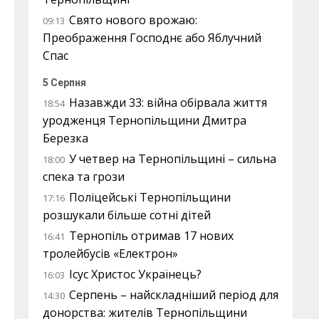
Свято нового врожаю:
09:13
Преображення Господнє або Яблучний
Спас
5 Серпня
Назавжди 33: війна обірвала життя
18:54
уродженця Тернопільщини Дмитра
Березка
У четвер на Тернопільщині – сильна
18:00
спека та грози
Поліцейські Тернопільщини
17:16
розшукали більше сотні дітей
Тернопіль отримав 17 нових
16:41
тролейбусів «Електрон»
Ісус Христос Українець?
16:03
Серпень – найскладніший період для
14:30
донорства: жителів Тернопільщини