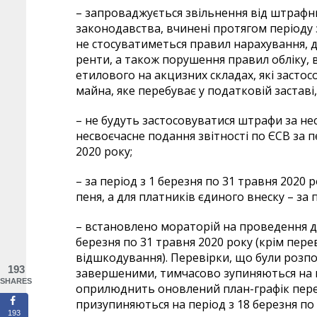
– запроваджується звільнення від штрафн
законодавства, вчинені протягом періоду з
не стосуватиметься правил нарахування, 
ренти, а також порушення правил обліку, 
етилового на акцизних складах, які застос
майна, яке перебуває у податковій застав
– не будуть застосовуватися штрафи за не
несвоєчасне подання звітності по ЄСВ за пе
2020 року;
– за період з 1 березня по 31 травня 202
пеня, а для платників єдиного внеску – за п
– встановлено мораторій на проведення д
березня по 31 травня 2020 року (крім пер
відшкодування). Перевірки, що були розпоч
193
завершеними, тимчасово зупиняються на ц
SHARES
оприлюднить оновлений план-графік перев
призупиняються на період з 18 березня по 
193