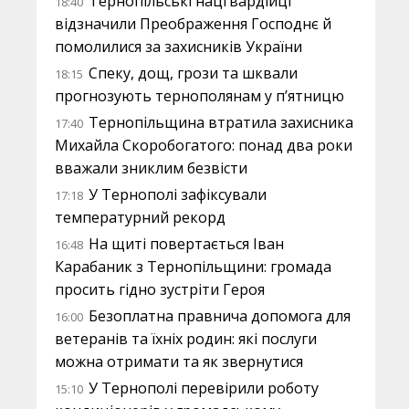
Тернопільські нацгвардійці
18:40
відзначили Преображення Господнє й
помолилися за захисників України
Спеку, дощ, грози та шквали
18:15
прогнозують тернополянам у п’ятницю
Тернопільщина втратила захисника
17:40
Михайла Скоробогатого: понад два роки
вважали зниклим безвісти
У Тернополі зафіксували
17:18
температурний рекорд
На щиті повертається Іван
16:48
Карабаник з Тернопільщини: громада
просить гідно зустріти Героя
Безоплатна правнича допомога для
16:00
ветеранів та їхніх родин: які послуги
можна отримати та як звернутися
У Тернополі перевірили роботу
15:10