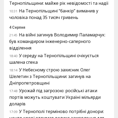
Тернопільщини: майже рік невідомості та надії
На Тернопільщині “банкір” виманив у
10:31
чоловіка понад 35 тисяч гривень
4 Серпня
На війні загинув Володимир Паламарчук:
21:45
був командиром інженерно-саперного
відділення
У середу на Тернопільщині очікується
18:40
шалена спека
У Небесному строю захисник Олег
18:14
Шелетин з Тернопільщини: загинув на
Дніпропетровщині
Урожай під загрозою: російські атаки
17:48
портів можуть коштувати Україні мільярди
доларів
У Тернополі терміново потрібні донори:
17:09