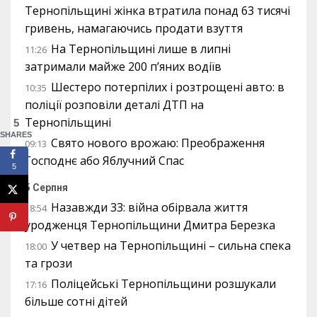
Тернопільщині жінка втратила понад 63 тисячі
гривень, намагаючись продати взуття
На Тернопільщині лише в липні
11:26
затримали майже 200 п’яних водіїв
Шестеро потерпілих і розтрощені авто: в
10:35
поліції розповіли деталі ДТП на
Тернопільщині
5
SHARES
Свято нового врожаю: Преображення
09:13
Господнє або Яблучний Спас
5
5 Серпня
Назавжди 33: війна обірвала життя
18:54
уродженця Тернопільщини Дмитра Березка
У четвер на Тернопільщині – сильна спека
18:00
та грози
Поліцейські Тернопільщини розшукали
17:16
більше сотні дітей