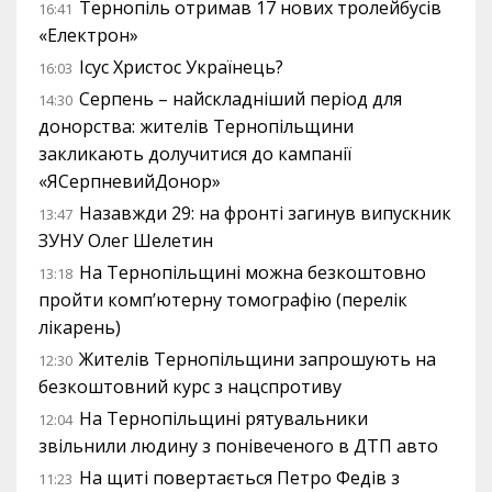
Тернопіль отримав 17 нових тролейбусів
16:41
«Електрон»
Ісус Христос Українець?
16:03
Серпень – найскладніший період для
14:30
донорства: жителів Тернопільщини
закликають долучитися до кампанії
«ЯСерпневийДонор»
Назавжди 29: на фронті загинув випускник
13:47
ЗУНУ Олег Шелетин
На Тернопільщині можна безкоштовно
13:18
пройти комп’ютерну томографію (перелік
лікарень)
Жителів Тернопільщини запрошують на
12:30
безкоштовний курс з нацспротиву
На Тернопільщині рятувальники
12:04
звільнили людину з понівеченого в ДТП авто
На щиті повертається Петро Федів з
11:23