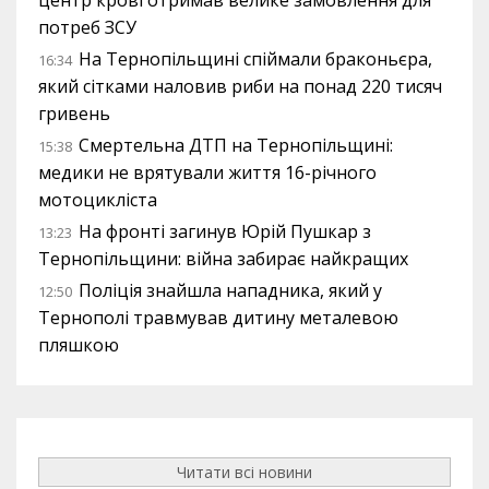
центр крові отримав велике замовлення для
потреб ЗСУ
На Тернопільщині спіймали браконьєра,
16:34
який сітками наловив риби на понад 220 тисяч
гривень
Смертельна ДТП на Тернопільщині:
15:38
медики не врятували життя 16-річного
мотоцикліста
На фронті загинув Юрій Пушкар з
13:23
Тернопільщини: війна забирає найкращих
Поліція знайшла нападника, який у
12:50
Тернополі травмував дитину металевою
пляшкою
Читати всі новини