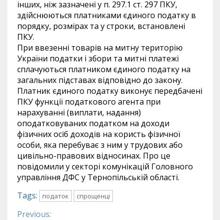
інших, ніж зазначені у п. 297.1 ст. 297 ПКУ,
здійснюються платниками єдиного податку в
порядку, розмірах та у строки, встановлені
ПКУ.
При ввезенні товарів на митну територію
України податки і збори та митні платежі
сплачуються платником єдиного податку на
загальних підставах відповідно до закону.
Платник єдиного податку виконує передбачені
ПКУ функції податкового агента при
нарахуванні (виплати, надання)
оподатковуваних податком на доходи
фізичних осіб доходів на користь фізичної
особи, яка перебуває з ним у трудових або
цивільно-правових відносинах. Про це
повідомили у секторі комунікацій Головного
управління ДФС у Тернопільській області.
Tags:
податок
спрощенці
Previous:
Continue