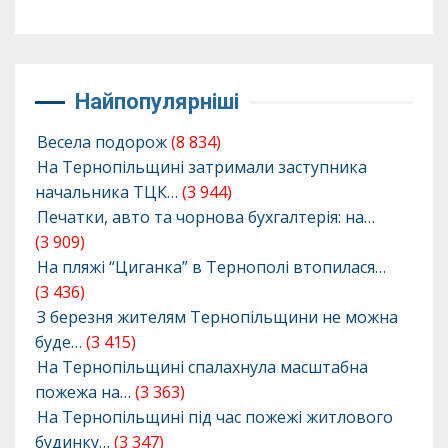
Найпопулярніші
Весела подорож
(8 834)
На Тернопільщині затримали заступника
начальника ТЦК…
(3 944)
Печатки, авто та чорнова бухгалтерія: на…
(3 909)
На пляжі “Циганка” в Тернополі втопилася…
(3 436)
З березня жителям Тернопільщини не можна
буде…
(3 415)
На Тернопільщині спалахнула масштабна
пожежа на…
(3 363)
На Тернопільщині під час пожежі житлового
будинку…
(3 347)