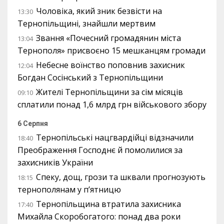
Чоловіка, який зник безвісти на
13:30
Тернопільщині, знайшли мертвим
Звання «Почесний громадянин міста
13:04
Тернополя» присвоєно 15 мешканцям громади
Небесне воїнство поповнив захисник
12:04
Богдан Сосінський з Тернопільщини
Жителі Тернопільщини за сім місяців
09:10
сплатили понад 1,6 млрд грн військового збору
6 Серпня
Тернопільські нацгвардійці відзначили
18:40
Преображення Господнє й помолилися за
захисників України
Спеку, дощ, грози та шквали прогнозують
18:15
тернополянам у п’ятницю
Тернопільщина втратила захисника
17:40
Михайла Скоробогатого: понад два роки