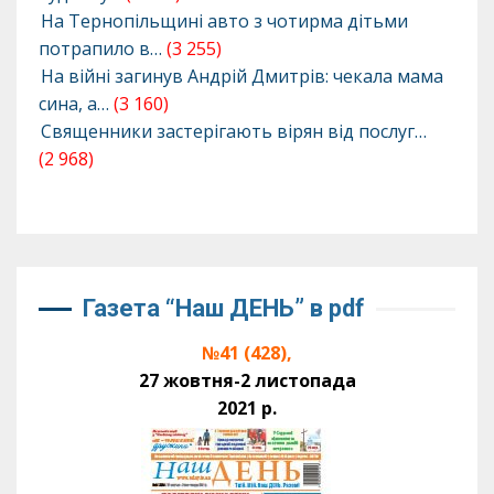
На Тернопільщині авто з чотирма дітьми
потрапило в…
(3 255)
На війні загинув Андрій Дмитрів: чекала мама
сина, а…
(3 160)
Священники застерігають вірян від послуг…
(2 968)
Газета “Наш ДЕНЬ” в pdf
№41 (428),
27 жовтня-2 листопада
2021 р.