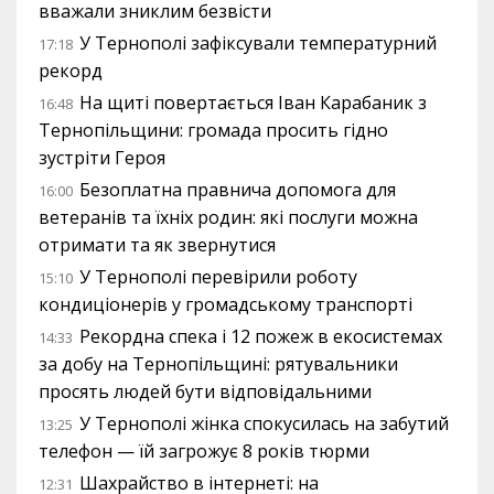
вважали зниклим безвісти
У Тернополі зафіксували температурний
17:18
рекорд
На щиті повертається Іван Карабаник з
16:48
Тернопільщини: громада просить гідно
зустріти Героя
Безоплатна правнича допомога для
16:00
ветеранів та їхніх родин: які послуги можна
отримати та як звернутися
У Тернополі перевірили роботу
15:10
кондиціонерів у громадському транспорті
Рекордна спека і 12 пожеж в екосистемах
14:33
за добу на Тернопільщині: рятувальники
просять людей бути відповідальними
У Тернополі жінка спокусилась на забутий
13:25
телефон — їй загрожує 8 років тюрми
Шахрайство в інтернеті: на
12:31