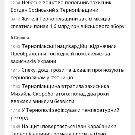
Небесне воїнство поповнив захисник
12:04
Богдан Сосінський з Тернопільщини
Жителі Тернопільщини за сім місяців
09:10
сплатили понад 1,6 млрд грн військового збору
6 Серпня
Тернопільські нацгвардійці відзначили
18:40
Преображення Господнє й помолилися за
захисників України
Спеку, дощ, грози та шквали прогнозують
18:15
тернополянам у п’ятницю
Тернопільщина втратила захисника
17:40
Михайла Скоробогатого: понад два роки
вважали зниклим безвісти
У Тернополі зафіксували температурний
17:18
рекорд
На щиті повертається Іван Карабаник з
16:48
Тернопільщини: громада просить гідно