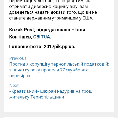
переможцем лотереї, то перед тим, як
отримати диверсифікаційну візу, вам
доведеться надати докази того, що ви не
станете державним утриманцем у США.
Kozak Post, відредаговано – Ілля
Контішев,
СВІТUA
.
Головне фото: 2017pik.pp.ua.
Previous:
Continue
Протидія корупції у тернопільській податковій:
з початку року провели 77 службових
Reading
перевірок
Next:
«Креативний» шахрай надурив на гроші
жительку Тернопільщини