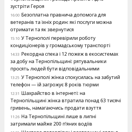
зустріти Героя
Безоплатна правнича допомога для
16:00
ветеранів та їхніх родин: які послуги можна
отримати та як звернутися
У Тернополі перевірили роботу
15:10
кондиціонерів у громадському транспорті
Рекордна спека і 12 пожеж в екосистемах
14:33
за добу на Тернопільщині: рятувальники
просять людей бути відповідальними
У Тернополі жінка спокусилась на забутий
13:25
телефон — їй загрожує 8 років тюрми
Шахрайство в інтернеті: на
12:31
Тернопільщині жінка втратила понад 63 тисячі
гривень, намагаючись продати взуття
На Тернопільщині лише в липні
11:26
затримали майже 200 п’яних водіїв