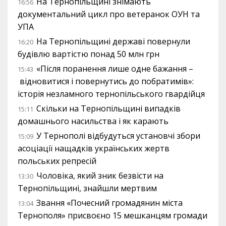
На Тернопільщині знімають
16:56
документальний цикл про ветеранок ОУН та
УПА
На Тернопільщині державі повернули
16:20
будівлю вартістю понад 50 млн грн
«Після поранення лише одне бажання –
15:43
відновитися і повернутись до побратимів»:
історія незламного тернопільського гвардійця
Скільки на Тернопільщині випадків
15:11
домашнього насильства і як карають
У Тернополі відбудуться установчі збори
15:09
асоціації нащадків українських жертв
польських репресій
Чоловіка, який зник безвісти на
13:30
Тернопільщині, знайшли мертвим
Звання «Почесний громадянин міста
13:04
Тернополя» присвоєно 15 мешканцям громади