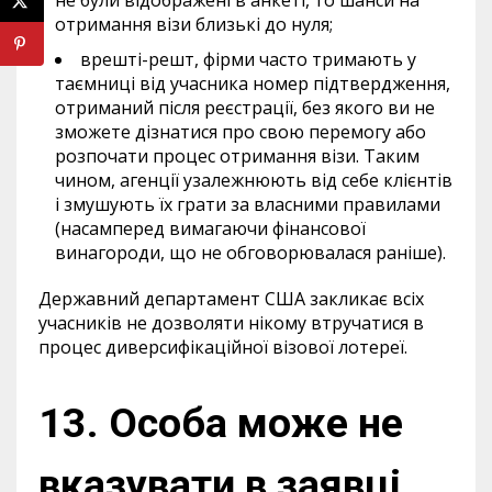
не були відображені в анкеті, то шанси на
отримання візи близькі до нуля;
врешті-решт, фірми часто тримають у
таємниці від учасника номер підтвердження,
отриманий після реєстрації, без якого ви не
зможете дізнатися про свою перемогу або
розпочати процес отримання візи. Таким
чином, агенції узалежнюють від себе клієнтів
і змушують їх грати за власними правилами
(насамперед вимагаючи фінансової
винагороди, що не обговорювалася раніше).
Державний департамент США закликає всіх
учасників не дозволяти нікому втручатися в
процес диверсифікаційної візової лотереї.
13. Особа може не
вказувати в заявці