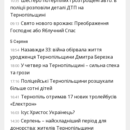
Шестеро потерпілих і розтрощені авто: в
10:35
поліції розповіли деталі ДТП на
Тернопільщині
Свято нового врожаю: Преображення
09:13
Господнє або Яблучний Спас
5 Серпня
Назавжди 33: війна обірвала життя
18:54
уродженця Тернопільщини Дмитра Березка
У четвер на Тернопільщині – сильна спека
18:00
та грози
Поліцейські Тернопільщини розшукали
17:16
більше сотні дітей
Тернопіль отримав 17 нових тролейбусів
16:41
«Електрон»
Ісус Христос Українець?
16:03
Серпень – найскладніший період для
14:30
донорства: жителів Тернопільщини