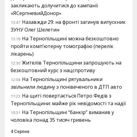
закликають долучитися до кампанії
«ЯСерпневийДонор»
Назавжди 29: на фронті загинув випускник
13:47
ЗУНУ Олег Шелетин
На Тернопільщині можна безкоштовно
13:18
пройти комп’ютерну томографію (перелік
лікарень)
Жителів Тернопільщини запрошують на
12:30
безкоштовний курс з нацспротиву
На Тернопільщині рятувальники
12:04
звільнили людину з понівеченого в ДТП авто
На щиті повертається Петро Федів з
11:23
Тернопільщини: майже рік невідомості та надії
На Тернопільщині “банкір” виманив у
10:31
чоловіка понад 35 тисяч гривень
4 Серпня