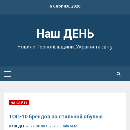
Skip
6 Серпня, 2026
to
content
Наш ДЕНЬ
Новини Тернопільщини, України та світу
Primary
Menu
НА САЙТІ
ТОП-10 брендов со стильной обувью
Наш ДЕНЬ
27 Липня, 2020
1 min read