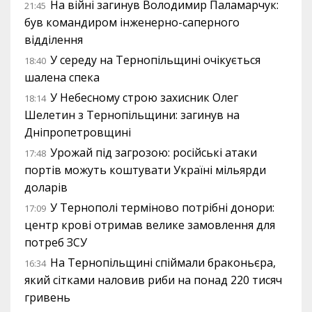
На війні загинув Володимир Паламарчук:
21:45
був командиром інженерно-саперного
відділення
У середу на Тернопільщині очікується
18:40
шалена спека
У Небесному строю захисник Олег
18:14
Шелетин з Тернопільщини: загинув на
Дніпропетровщині
Урожай під загрозою: російські атаки
17:48
портів можуть коштувати Україні мільярди
доларів
У Тернополі терміново потрібні донори:
17:09
центр крові отримав велике замовлення для
потреб ЗСУ
На Тернопільщині спіймали браконьєра,
16:34
який сітками наловив риби на понад 220 тисяч
гривень