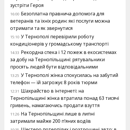
зустріти Героя
Безоплатна правнича допомога для
16:00
ветеранів та їхніх родин: які послуги можна
отримати та як звернутися
У Тернополі перевірили роботу
15:10
кондиціонерів у громадському транспорті
Рекордна спека і 12 пожеж в екосистемах
14:33
за добу на Тернопільщині: рятувальники
просять людей бути відповідальними
У Тернополі жінка спокусилась на забутий
13:25
телефон — їй загрожує 8 років тюрми
Шахрайство в інтернеті: на
12:31
Тернопільщині жінка втратила понад 63 тисячі
гривень, намагаючись продати взуття
На Тернопільщині лише в липні
11:26
затримали майже 200 п’яних водіїв
Шестеро потерпілих і розтрощені авто: в
10:35