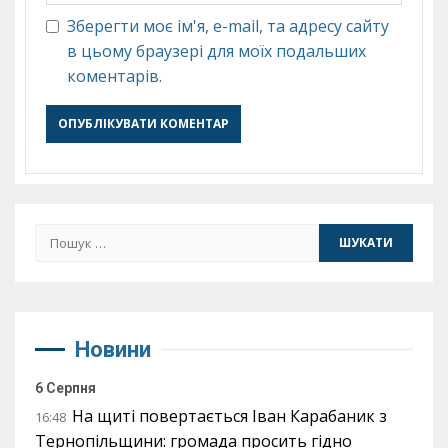
Зберегти моє ім'я, e-mail, та адресу сайту
в цьому браузері для моїх подальших
коментарів.
Пошук:
Новини
6 Серпня
На щиті повертається Іван Карабаник з
16:48
Тернопільщини: громада просить гідно