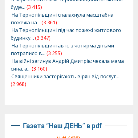
буде…
(3 415)
На Тернопільщині спалахнула масштабна
пожежа на…
(3 361)
На Тернопільщині під час пожежі житлового
будинку…
(3 347)
На Тернопільщині авто з чотирма дітьми
потрапило в…
(3 255)
На війні загинув Андрій Дмитрів: чекала мама
сина, а…
(3 160)
Священники застерігають вірян від послуг…
(2 968)
Газета “Наш ДЕНЬ” в pdf