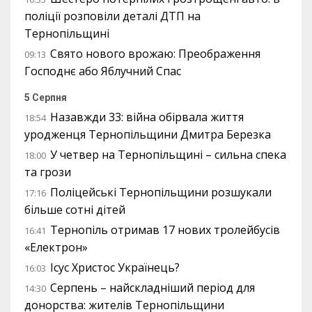
поліції розповіли деталі ДТП на
Тернопільщині
Свято нового врожаю: Преображення
09:13
Господнє або Яблучний Спас
5 Серпня
Назавжди 33: війна обірвала життя
18:54
уродженця Тернопільщини Дмитра Березка
У четвер на Тернопільщині – сильна спека
18:00
та грози
Поліцейські Тернопільщини розшукали
17:16
більше сотні дітей
Тернопіль отримав 17 нових тролейбусів
16:41
«Електрон»
Ісус Христос Українець?
16:03
Серпень – найскладніший період для
14:30
донорства: жителів Тернопільщини