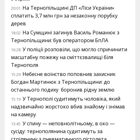
На Тернопільщині ДП «Ліси України»
20:01
сплатить 3,7 млн грн за незаконну порубку
дерев
На Сумщині загинув Василь Романюк з
18:02
Тернопільщини: був оператором БпЛА
У поліції розповіли, що могло спричинити
16:28
масштабну пожежу на сміттєзвалищі біля
Тернополя
Небесне воїнство поповнив захисник
15:29
Богдан Мартинюк з Тернопільщини: до
останнього подиху боронив рідну землю
У Тернополі судитимуть чоловіка, який
15:19
надзвичайно жорстоко вбив знайому і знімав
на камеру
У спину — неповнолітньому, в око —
13:45
сусіду: тернополянина судитимуть за
стрілянину з пневматичного пістолета