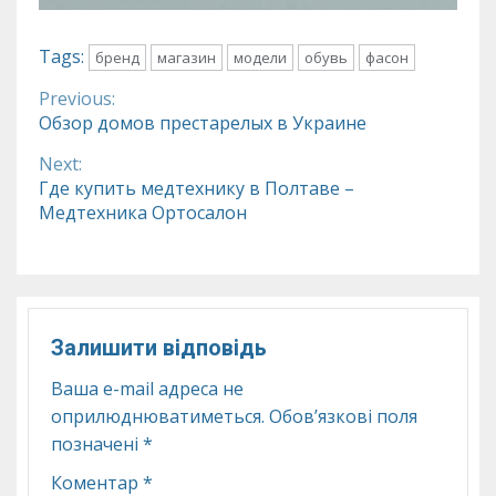
Tags:
бренд
магазин
модели
обувь
фасон
Previous:
Continue
Обзор домов престарелых в Украине
Reading
Next:
Где купить медтехнику в Полтаве –
Медтехника Ортосалон
Залишити відповідь
Ваша e-mail адреса не
оприлюднюватиметься.
Обов’язкові поля
позначені
*
Коментар
*