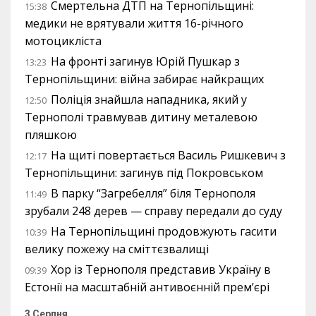
Смертельна ДТП на Тернопільщині:
15:38
медики не врятували життя 16-річного
мотоцикліста
На фронті загинув Юрій Пушкар з
13:23
Тернопільщини: війна забирає найкращих
Поліція знайшла нападника, який у
12:50
Тернополі травмував дитину металевою
пляшкою
На щиті повертається Василь Ришкевич з
12:17
Тернопільщини: загинув під Покровськом
В парку “Загребелля” біля Тернополя
11:49
зрубали 248 дерев — справу передали до суду
На Тернопільщині продовжують гасити
10:39
велику пожежу на сміттєзвалищі
Хор із Тернополя представив Україну в
09:39
Естонії на масштабній антивоєнній прем’єрі
3 Серпня