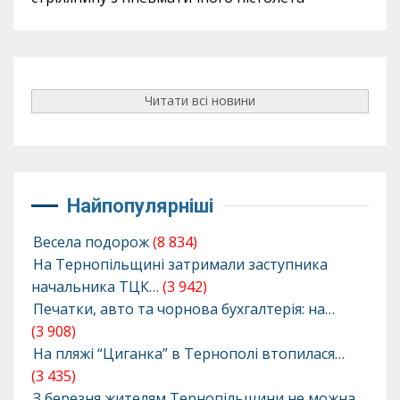
Читати всі новини
Найпопулярніші
Весела подорож
(8 834)
На Тернопільщині затримали заступника
начальника ТЦК…
(3 942)
Печатки, авто та чорнова бухгалтерія: на…
(3 908)
На пляжі “Циганка” в Тернополі втопилася…
(3 435)
З березня жителям Тернопільщини не можна