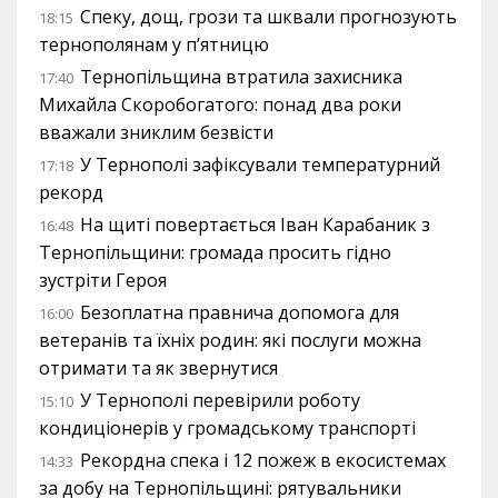
Спеку, дощ, грози та шквали прогнозують
18:15
тернополянам у п’ятницю
Тернопільщина втратила захисника
17:40
Михайла Скоробогатого: понад два роки
вважали зниклим безвісти
У Тернополі зафіксували температурний
17:18
рекорд
На щиті повертається Іван Карабаник з
16:48
Тернопільщини: громада просить гідно
зустріти Героя
Безоплатна правнича допомога для
16:00
ветеранів та їхніх родин: які послуги можна
отримати та як звернутися
У Тернополі перевірили роботу
15:10
кондиціонерів у громадському транспорті
Рекордна спека і 12 пожеж в екосистемах
14:33
за добу на Тернопільщині: рятувальники