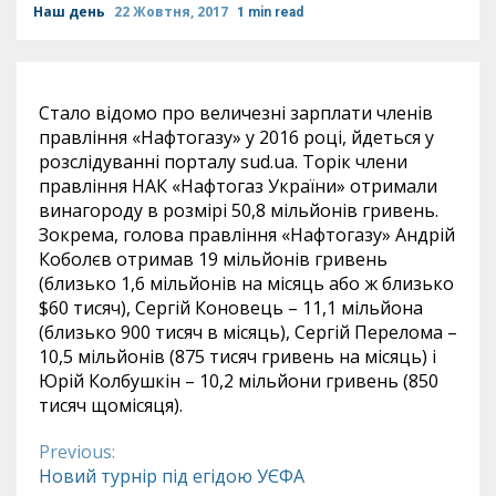
Наш день
22 Жовтня, 2017
1 min read
Стало відомо про величезні зарплати членів
правління «Нафтогазу» у 2016 році, йдеться у
розслідуванні порталу sud.ua. Торік члени
правління НАК «Нафтогаз України» отримали
винагороду в розмірі 50,8 мільйонів гривень.
Зокрема, голова правління «Нафтогазу» Андрій
Коболєв отримав 19 мільйонів гривень
(близько 1,6 мільйонів на місяць або ж близько
$60 тисяч), Сергій Коновець – 11,1 мільйона
(близько 900 тисяч в місяць), Сергій Перелома –
10,5 мільйонів (875 тисяч гривень на місяць) і
Юрій Колбушкін – 10,2 мільйони гривень (850
тисяч щомісяця).
Previous:
Continue
Новий турнір під егідою УЄФА