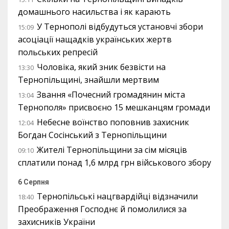
домашнього насильства і як карають
У Тернополі відбудуться установчі збори
15:09
асоціації нащадків українських жертв
польських репресій
Чоловіка, який зник безвісти на
13:30
Тернопільщині, знайшли мертвим
Звання «Почесний громадянин міста
13:04
Тернополя» присвоєно 15 мешканцям громади
Небесне воїнство поповнив захисник
12:04
Богдан Сосінський з Тернопільщини
Жителі Тернопільщини за сім місяців
09:10
сплатили понад 1,6 млрд грн військового збору
6 Серпня
Тернопільські нацгвардійці відзначили
18:40
Преображення Господнє й помолилися за
захисників України