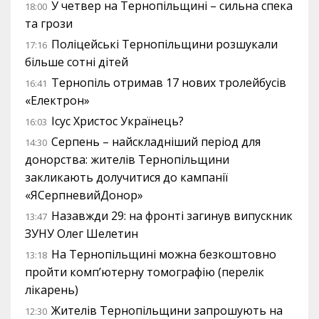
У четвер на Тернопільщині – сильна спека
18:00
та грози
Поліцейські Тернопільщини розшукали
17:16
більше сотні дітей
Тернопіль отримав 17 нових тролейбусів
16:41
«Електрон»
Ісус Христос Українець?
16:03
Серпень – найскладніший період для
14:30
донорства: жителів Тернопільщини
закликають долучитися до кампанії
«ЯСерпневийДонор»
Назавжди 29: на фронті загинув випускник
13:47
ЗУНУ Олег Шелетин
На Тернопільщині можна безкоштовно
13:18
пройти комп’ютерну томографію (перелік
лікарень)
Жителів Тернопільщини запрошують на
12:30