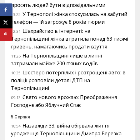
просять людей бути відповідальними
У Тернополі жінка спокусилась на забутий
13:25
телефон — їй загрожує 8 років тюрми
Шахрайство в інтернеті: на
12:31
Тернопільщині жінка втратила понад 63 тисячі
гривень, намагаючись продати взуття
На Тернопільщині лише в липні
11:26
затримали майже 200 п’яних водіїв
Шестеро потерпілих і розтрощені авто: в
10:35
поліції розповіли деталі ДТП на
Тернопільщині
Свято нового врожаю: Преображення
09:13
Господнє або Яблучний Спас
5 Серпня
Назавжди 33: війна обірвала життя
18:54
уродженця Тернопільщини Дмитра Березка