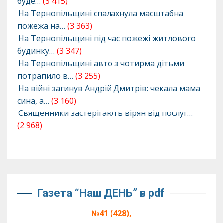
буде…
(3 415)
На Тернопільщині спалахнула масштабна
пожежа на…
(3 363)
На Тернопільщині під час пожежі житлового
будинку…
(3 347)
На Тернопільщині авто з чотирма дітьми
потрапило в…
(3 255)
На війні загинув Андрій Дмитрів: чекала мама
сина, а…
(3 160)
Священники застерігають вірян від послуг…
(2 968)
Газета “Наш ДЕНЬ” в pdf
№41 (428),