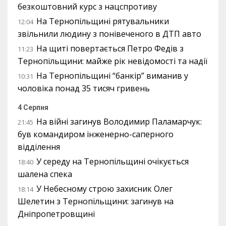
безкоштовний курс з нацспротиву
На Тернопільщині рятувальники
12:04
звільнили людину з понівеченого в ДТП авто
На щиті повертається Петро Федів з
11:23
Тернопільщини: майже рік невідомості та надії
На Тернопільщині “банкір” виманив у
10:31
чоловіка понад 35 тисяч гривень
4 Серпня
На війні загинув Володимир Паламарчук:
21:45
був командиром інженерно-саперного
відділення
У середу на Тернопільщині очікується
18:40
шалена спека
У Небесному строю захисник Олег
18:14
Шелетин з Тернопільщини: загинув на
Дніпропетровщині