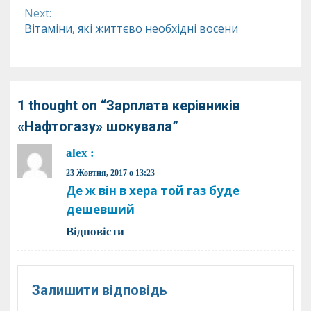
Reading
Next:
Вітаміни, які життєво необхідні восени
1 thought on “
Зарплата керівників
«Нафтогазу» шокувала
”
alex
:
23 Жовтня, 2017 о 13:23
Де ж він в хера той газ буде
дешевший
Відповіcти
Залишити відповідь